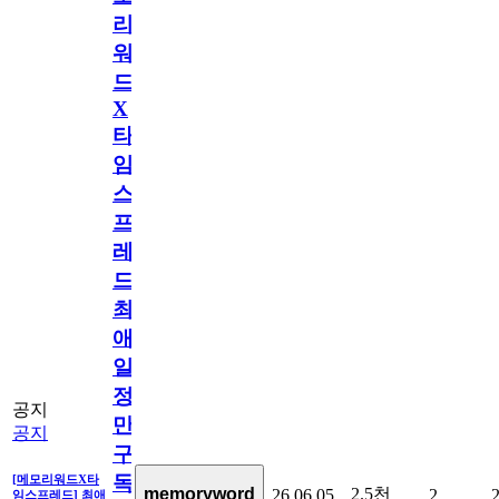
리
워
드
X
타
임
스
프
레
드]
최
애
일
정
공지
만
공지
구
독
[메모리워드X타
2.5천
memoryword
26.06.05
2
임스프레드] 최애