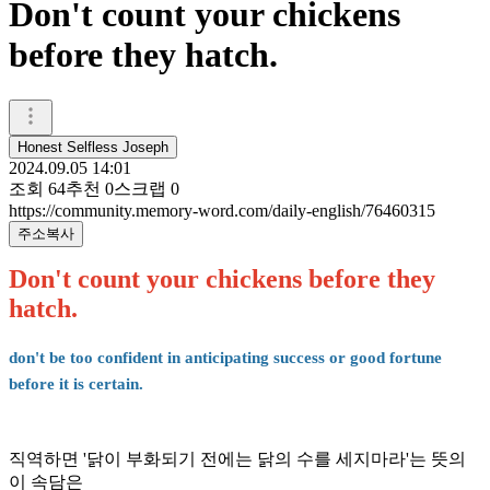
Don't count your chickens
before they hatch.
Honest Selfless Joseph
2024.09.05 14:01
조회
64
추천
0
스크랩
0
https://community.memory-word.com/daily-english/76460315
주소복사
Don't count your chickens before they
hatch.
don't be too confident
in anticipating success or good fortune
before it is certain.
직역하면 '닭이 부화되기 전에는 닭의 수를 세지마라'는 뜻의
이 속담은