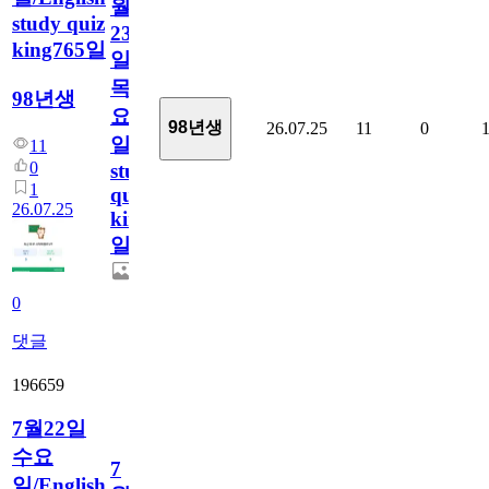
월
study quiz
23
king765일
일
목
98년생
요
98년생
26.07.25
11
0
일/English
11
0
study
1
quiz
26.07.25
king765
일
0
댓글
196659
7월22일
수요
7
일/English