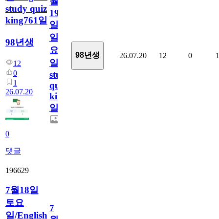
월
study quiz
19
king761일
일
일
98년생
요
98년생
26.07.20
12
0
일/English
12
0
study
1
quiz
26.07.20
king761
일
0
댓글
196629
7월18일
토요
7
일/English