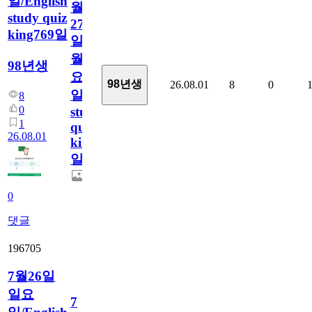
일/English
월
study quiz
27
king769일
일
월
98년생
요
98년생
26.08.01
8
0
일/English
8
0
study
1
quiz
26.08.01
king769
일
0
댓글
196705
7월26일
일요
7