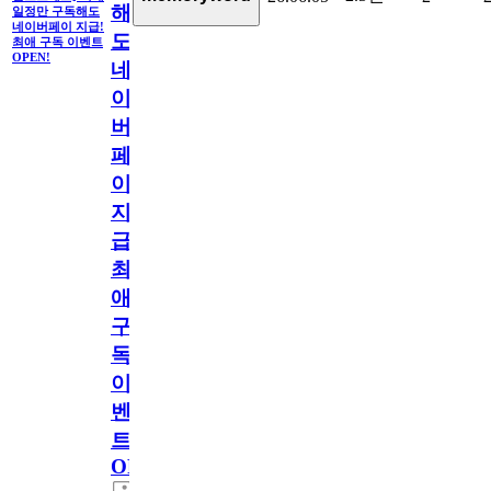
해
일정만 구독해도
네이버페이 지급!
도
최애 구독 이벤트
OPEN!
네
이
버
페
이
지
급!
최
애
구
독
이
벤
트
OPEN!