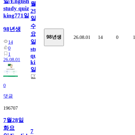
일/English
월
study quiz
29
king771일
일
수
98년생
요
98년생
26.08.01
14
0
일/English
14
0
study
1
quiz
26.08.01
king771
일
0
댓글
196707
7월28일
화요
7