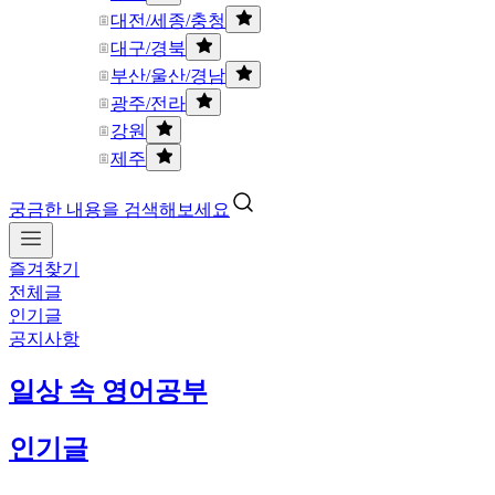
대전/세종/충청
대구/경북
부산/울산/경남
광주/전라
강원
제주
궁금한 내용을 검색해보세요
즐겨찾기
전체글
인기글
공지사항
일상 속 영어공부
인기글