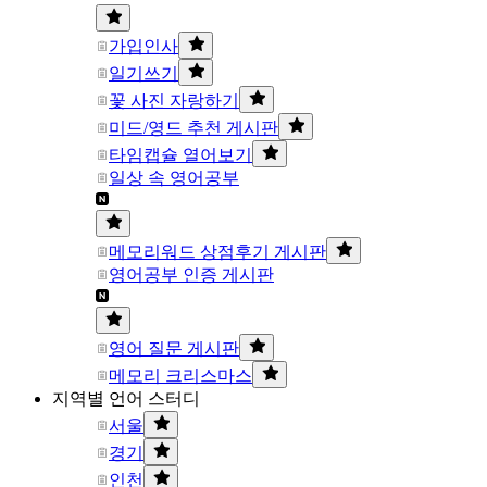
가입인사
일기쓰기
꽃 사진 자랑하기
미드/영드 추천 게시판
타임캡슐 열어보기
일상 속 영어공부
메모리워드 상점후기 게시판
영어공부 인증 게시판
영어 질문 게시판
메모리 크리스마스
지역별 언어 스터디
서울
경기
인천