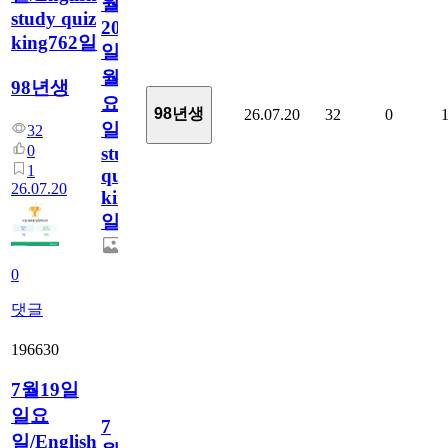
월
study quiz
20
king762일
일
월
98년생
요
98년생
26.07.20
32
0
일/English
32
0
study
1
quiz
26.07.20
king762
일
0
댓글
196630
7월19일
일요
7
일/English