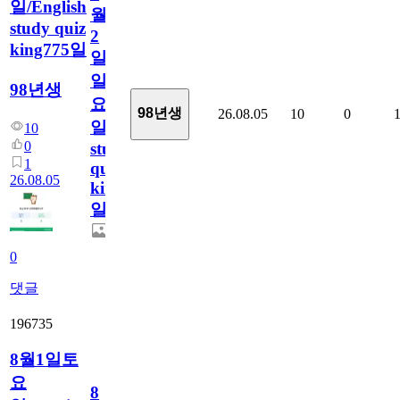
일/English
월
study quiz
2
king775일
일
일
98년생
요
98년생
26.08.05
10
0
일/English
10
0
study
1
quiz
26.08.05
king775
일
0
댓글
196735
8월1일토
요
8