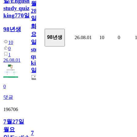
일/English
월
study quiz
28
king770일
일
화
98년생
요
98년생
26.08.01
10
0
일/English
10
0
study
1
quiz
26.08.01
king770
일
0
댓글
196706
7월27일
월요
7