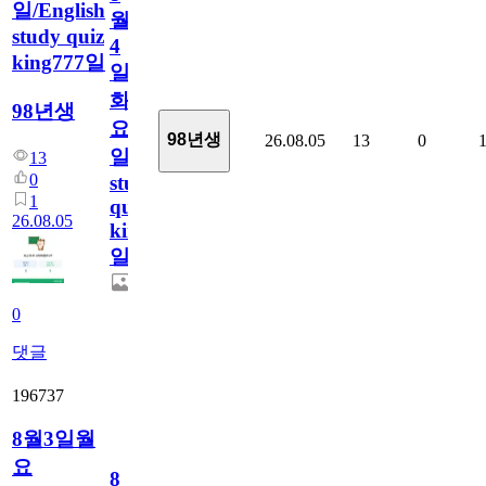
일/English
월
study quiz
4
king777일
일
화
98년생
요
98년생
26.08.05
13
0
일/English
13
0
study
1
quiz
26.08.05
king777
일
0
댓글
196737
8월3일월
요
8