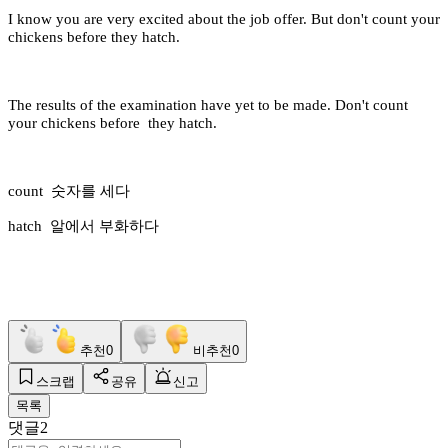
I know you are very excited about the job offer. But don't count your
chickens before they hatch.
The results of the examination have yet to be made. Don't count
your chickens before they hatch.
count 숫자를 세다
hatch 알에서 부화하다
추천
0
비추천
0
스크랩
공유
신고
목록
댓글
2