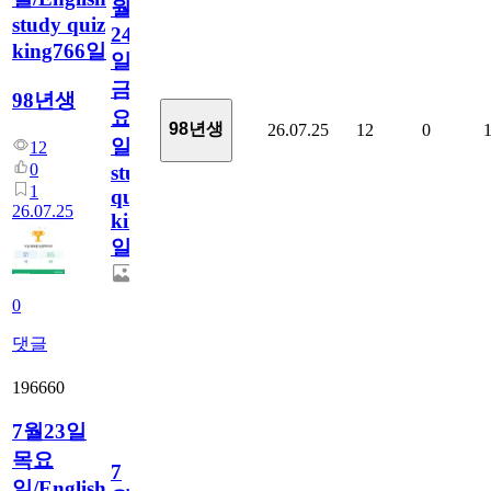
월
study quiz
24
king766일
일
금
98년생
요
98년생
26.07.25
12
0
일/English
12
0
study
1
quiz
26.07.25
king766
일
0
댓글
196660
7월23일
목요
7
일/English