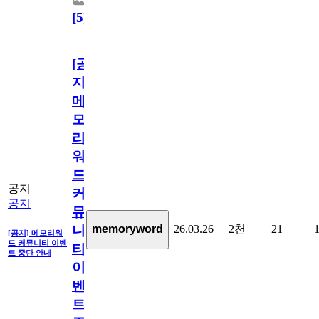
[
5
]
[공
지]
메
모
리
워
드
공지
커
공지
뮤
26.03.26
2천
21
memoryword
니
[공지] 메모리워
드 커뮤니티 이벤
티
트 중단 안내
이
벤
트