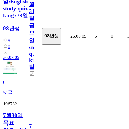
일/English
월
study quiz
31
king773일
일
금
98년생
요
98년생
26.08.05
5
0
일/English
5
0
study
1
quiz
26.08.05
king773
일
0
댓글
196732
7월30일
목요
7