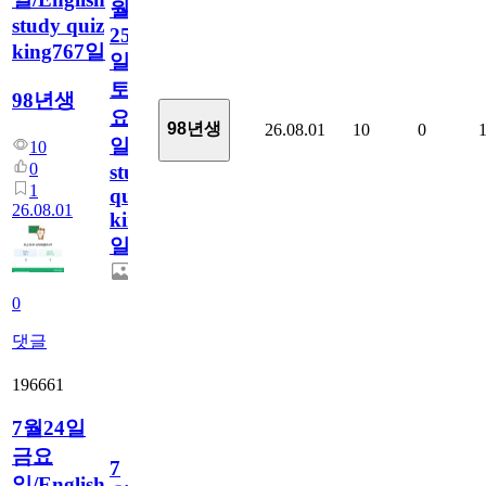
월
study quiz
25
king767일
일
토
98년생
요
98년생
26.08.01
10
0
일/English
10
0
study
1
quiz
26.08.01
king767
일
0
댓글
196661
7월24일
금요
7
일/English