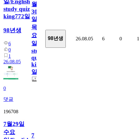
일/English
월
study quiz
30
king772일
일
목
98년생
요
98년생
26.08.05
6
0
일/English
6
0
study
1
quiz
26.08.05
king772
일
0
댓글
196708
7월29일
수요
7