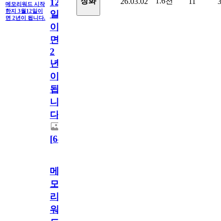
1.6천
장화
26.03.02
11
12
메모리워드 시작
한지 3월12일이
일
면 2년이 됩니다.
이
면
2
년
이
됩
니
다.
[
64
]
메
모
리
워