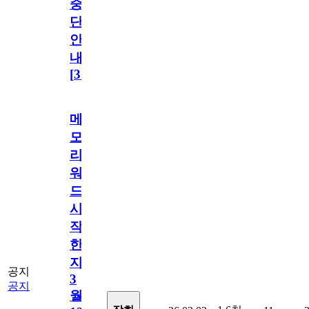
중
단
안
내
[
31
]
메
모
리
워
드
시
작
한
지
공지
3
공지
월