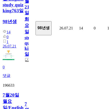
월
study quiz
21
king763일
일
화
98년생
요
98년생
26.07.21
14
0
일/English
14
0
study
1
quiz
26.07.21
king763
일
0
댓글
196633
7월20일
월요
7
일/English