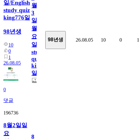
일/English
월
study quiz
3
king776일
일
월
98년생
요
98년생
26.08.05
10
0
일/English
10
0
study
1
quiz
26.08.05
king776
일
0
댓글
196736
8월2일일
요
8