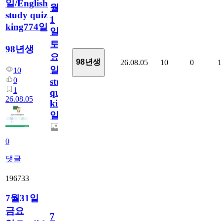
일/English
월
study quiz
1
king774일
일
토
98년생
요
98년생
26.08.05
10
0
일/English
10
0
study
1
quiz
26.08.05
king774
일
0
댓글
196733
7월31일
금요
7