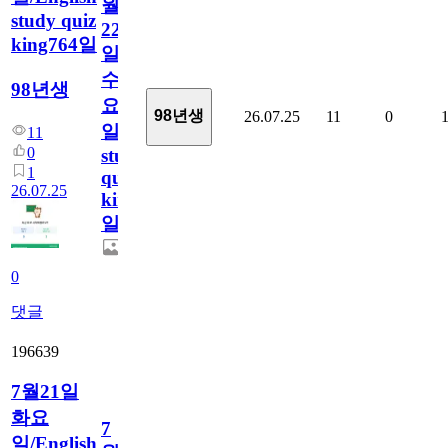
월
study quiz
22
king764일
일
수
98년생
요
98년생
26.07.25
11
0
일/English
11
0
study
1
quiz
26.07.25
king764
일
0
댓글
196639
7월21일
화요
7
일/English