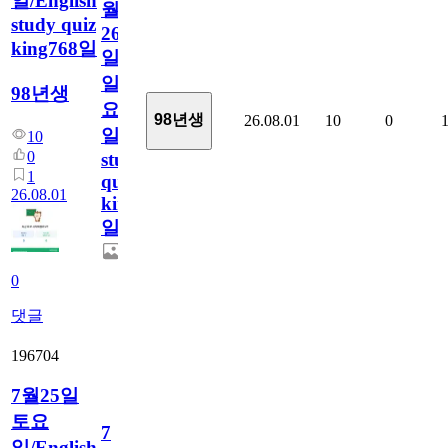
일/English
월
study quiz
26
king768일
일
일
98년생
요
98년생
26.08.01
10
0
일/English
10
0
study
1
quiz
26.08.01
king768
일
0
댓글
196704
7월25일
토요
7
일/English