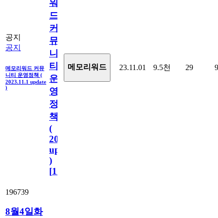
워
드
커
공지
뮤
공지
니
티
메모리워드
23.11.01
9.5천
29
메모리워드 커뮤
니티 운영정책 (
운
2023.11.1 update
)
영
정
책
(
2023.11.1
update
)
[
110
]
196739
8월4일화