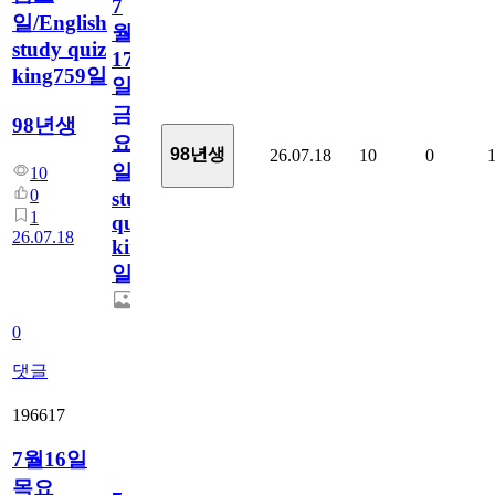
7
일/English
월
study quiz
17
king759일
일
금
98년생
요
98년생
26.07.18
10
0
일/English
10
0
study
1
quiz
26.07.18
king759
일
0
댓글
196617
7월16일
목요