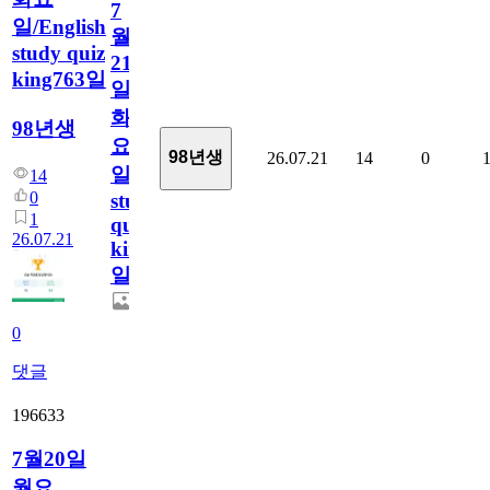
7
일/English
월
study quiz
21
king763일
일
화
98년생
요
98년생
26.07.21
14
0
일/English
14
0
study
1
quiz
26.07.21
king763
일
0
댓글
196633
7월20일
월요