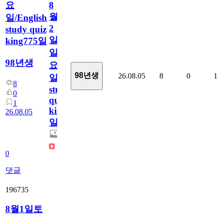
요
8
월
일/English
2
study quiz
일
king775일
일
98년생
요
98년생
26.08.05
8
0
일/English
8
study
0
quiz
1
king775
26.08.05
일
0
댓글
196735
8월1일토