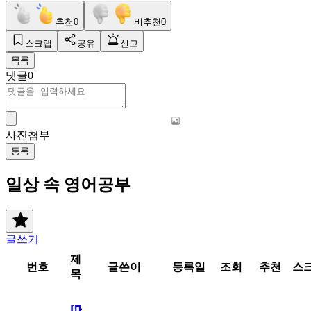
추천
0
비추천
0
스크랩
공유
신고
목록
댓글
0
사진첨부
등록
일상 속 영어공부
글쓰기
제
번호
글쓴이
등록일
조회
추천
스
목
[메