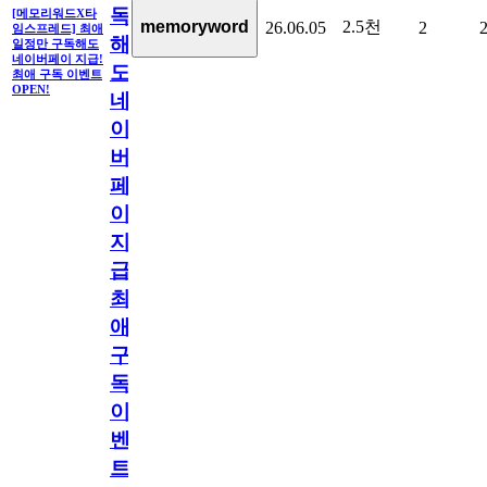
독
[메모리워드X타
2.5천
memoryword
26.06.05
2
임스프레드] 최애
해
일정만 구독해도
네이버페이 지급!
도
최애 구독 이벤트
OPEN!
네
이
버
페
이
지
급!
최
애
구
독
이
벤
트