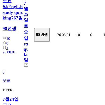
토요
7
일/English
월
study quiz
25
king767일
일
토
98년생
요
98년생
26.08.01
10
0
일/English
10
0
study
1
quiz
26.08.01
king767
일
0
댓글
196661
7월24일