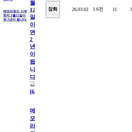
월
1.6천
장화
26.03.02
11
12
메모리워드 시작
한지 3월12일이
일
면 2년이 됩니다.
이
면
2
년
이
됩
니
다.
[
64
]
메
모
리