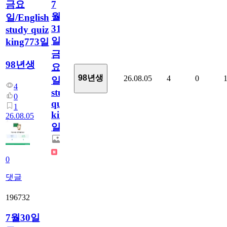
금요
7
월
일/English
31
study quiz
일
king773일
금
98년생
요
98년생
26.08.05
4
0
일/English
4
study
0
quiz
1
king773
26.08.05
일
0
댓글
196732
7월30일