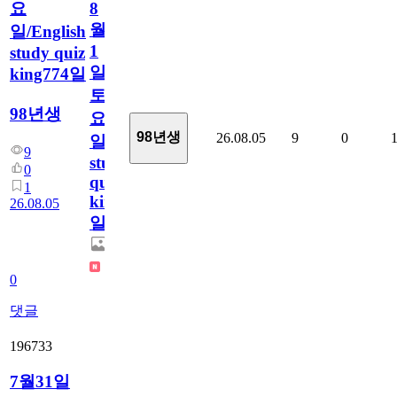
요
8
월
일/English
1
study quiz
일
king774일
토
98년생
요
98년생
26.08.05
9
0
일/English
9
study
0
quiz
1
king774
26.08.05
일
0
댓글
196733
7월31일