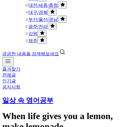
대전/세종/충청
대구/경북
부산/울산/경남
광주/전라
강원
제주
궁금한 내용을 검색해보세요
즐겨찾기
전체글
인기글
공지사항
일상 속 영어공부
When life gives you a lemon,
make lemonade.