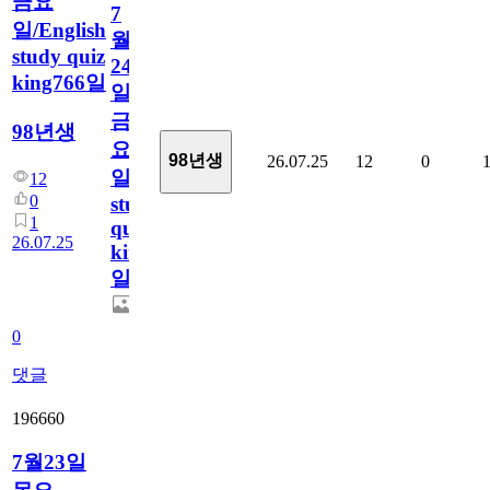
금요
7
일/English
월
study quiz
24
king766일
일
금
98년생
요
98년생
26.07.25
12
0
일/English
12
0
study
1
quiz
26.07.25
king766
일
0
댓글
196660
7월23일