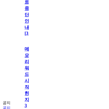
트
중
단
안
내
[
31
]
메
모
리
워
드
시
작
한
지
공지
3
공지