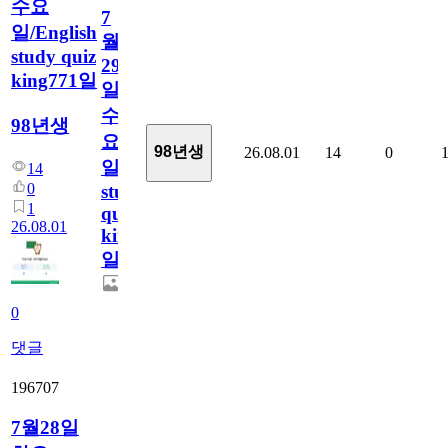
수요
7
일/English
월
study quiz
29
king771일
일
수
98년생
요
98년생
26.08.01
14
0
일/English
14
0
study
1
quiz
26.08.01
king771
일
0
댓글
196707
7월28일