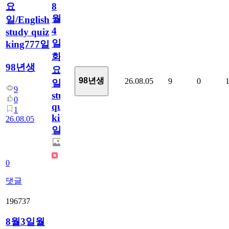
요
8
월
일/English
4
study quiz
일
king777일
화
98년생
요
98년생
26.08.05
9
0
일/English
9
study
0
quiz
1
king777
26.08.05
일
0
댓글
196737
8월3일월