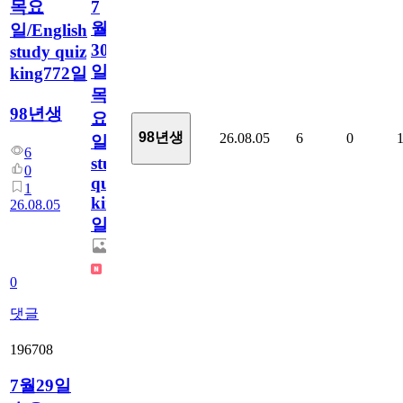
목요
7
월
일/English
30
study quiz
일
king772일
목
98년생
요
98년생
26.08.05
6
0
일/English
6
study
0
quiz
1
king772
26.08.05
일
0
댓글
196708
7월29일