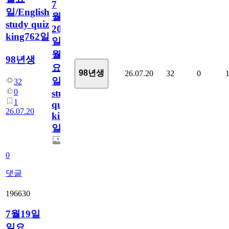
7
일/English
월
study quiz
20
king762일
일
월
98년생
요
98년생
26.07.20
32
0
일/English
32
0
study
1
quiz
26.07.20
king762
일
0
댓글
196630
7월19일
일요