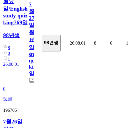
월요
7
일/English
월
study quiz
27
king769일
일
월
98년생
요
98년생
26.08.01
8
0
일/English
8
0
study
1
quiz
26.08.01
king769
일
0
댓글
196705
7월26일