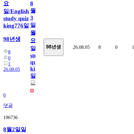
요
8
월
일/English
3
study quiz
일
king776일
월
98년생
요
98년생
26.08.05
8
0
일/English
8
study
0
quiz
1
king776
26.08.05
일
0
댓글
196736
8월2일일