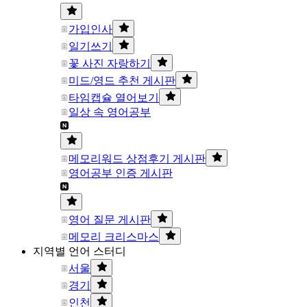
가입인사
일기쓰기
꽃 사진 자랑하기
미드/영드 추천 게시판
타임캡슐 열어보기
일상 속 영어공부
메모리워드 상점후기 게시판
영어공부 인증 게시판
영어 질문 게시판
메모리 크리스마스
지역별 언어 스터디
서울
경기
인천