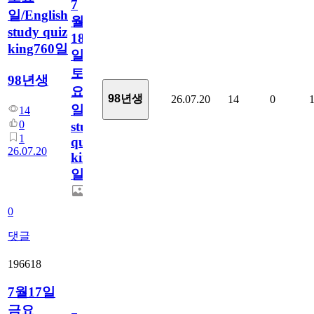
7
일/English
월
study quiz
18
king760일
일
토
98년생
요
98년생
26.07.20
14
0
일/English
14
0
study
1
quiz
26.07.20
king760
일
0
댓글
196618
7월17일
금요