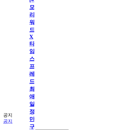
모
리
워
드
X
타
임
스
프
레
드]
최
애
일
정
공지
만
공지
구