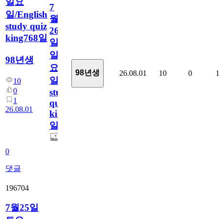
일요
7
일/English
월
study quiz
26
king768일
일
일
98년생
요
98년생
26.08.01
10
0
일/English
10
0
study
1
quiz
26.08.01
king768
일
0
댓글
196704
7월25일