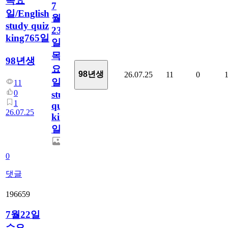
목요
7
일/English
월
study quiz
23
king765일
일
목
98년생
요
98년생
26.07.25
11
0
일/English
11
0
study
1
quiz
26.07.25
king765
일
0
댓글
196659
7월22일
수요