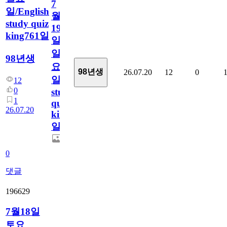
7
일/English
월
study quiz
19
king761일
일
일
98년생
요
98년생
26.07.20
12
0
일/English
12
0
study
1
quiz
26.07.20
king761
일
0
댓글
196629
7월18일
토요