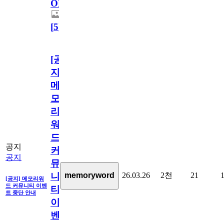
OPEN!
[
5
]
[공
지]
메
모
리
워
드
공지
커
공지
뮤
26.03.26
2천
21
memoryword
니
[공지] 메모리워
드 커뮤니티 이벤
티
트 중단 안내
이
벤