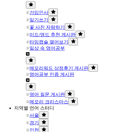
가입인사
일기쓰기
꽃 사진 자랑하기
미드/영드 추천 게시판
타임캡슐 열어보기
일상 속 영어공부
메모리워드 상점후기 게시판
영어공부 인증 게시판
영어 질문 게시판
메모리 크리스마스
지역별 언어 스터디
서울
경기
인천