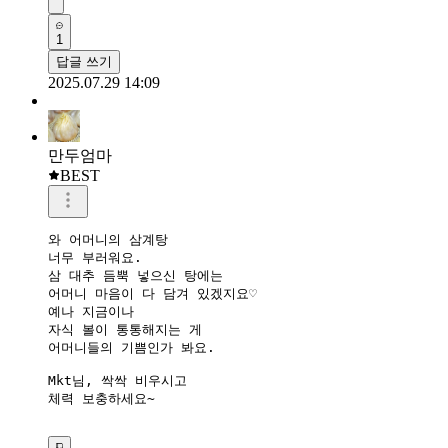
1
답글 쓰기
2025.07.29 14:09
만두엄마
BEST
와 어머니의 삼계탕

너무 부러워요.

삼 대추 듬뿍 넣으신 탕에는

어머니 마음이 다 담겨 있겠지요♡

예나 지금이나

자식 볼이 통통해지는 게

어머니들의 기쁨인가 봐요.

Mkt님, 싹싹 비우시고

체력 보충하세요~
