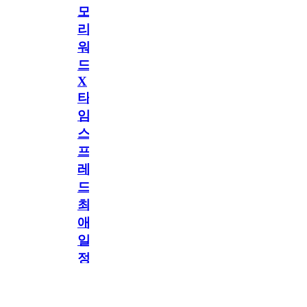
모
리
워
드
X
타
임
스
프
레
드]
최
애
일
정
공지
만
공지
구