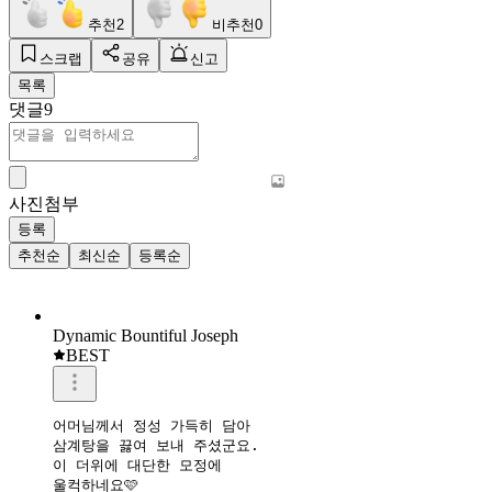
추천
2
비추천
0
스크랩
공유
신고
목록
댓글
9
사진첨부
등록
추천순
최신순
등록순
Dynamic Bountiful Joseph
BEST
어머님께서 정성 가득히 담아

삼계탕을 끓여 보내 주셨군요. 

이 더위에 대단한 모정에 

울컥하네요🩷
