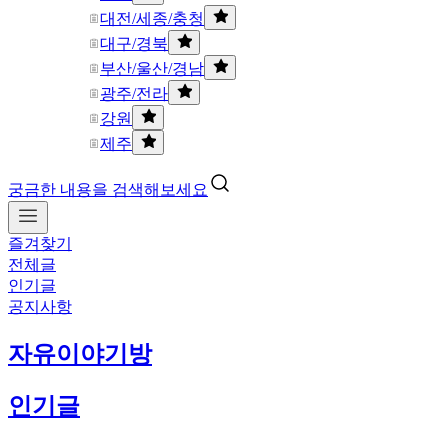
대전/세종/충청
대구/경북
부산/울산/경남
광주/전라
강원
제주
궁금한 내용을 검색해보세요
즐겨찾기
전체글
인기글
공지사항
자유이야기방
인기글