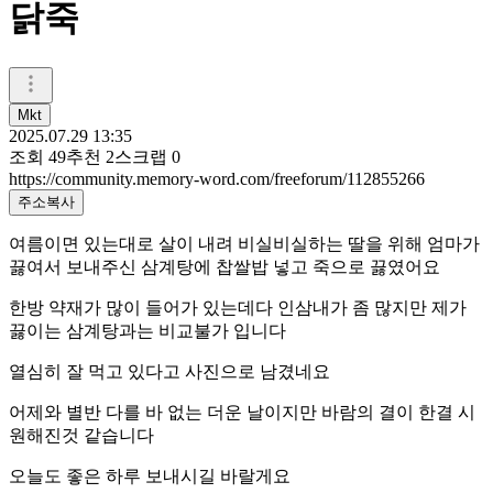
닭죽
Mkt
2025.07.29 13:35
조회
49
추천
2
스크랩
0
https://community.memory-word.com/freeforum/112855266
주소복사
여름이면 있는대로 살이 내려 비실비실하는 딸을 위해 엄마가
끓여서 보내주신 삼계탕에 찹쌀밥 넣고 죽으로 끓였어요
한방 약재가 많이 들어가 있는데다 인삼내가 좀 많지만 제가
끓이는 삼계탕과는 비교불가 입니다
열심히 잘 먹고 있다고 사진으로 남겼네요
어제와 별반 다를 바 없는 더운 날이지만 바람의 결이 한결 시
원해진것 같습니다
오늘도 좋은 하루 보내시길 바랄게요