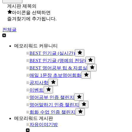
게시판 제목의
아이콘을 선택하면
즐겨찾기에 추가됩니다.
전체글
메모리워드 커뮤니티
BEST 인기글 (실시간)
BEST 인기글 (명예의 전당)
BEST 영어공부 팁 & 자료실
매일 1문장 초보영어회화
공지사항
이벤트
영어공부 인증 챌린지
영어말하기 인증 챌린지
회화 수업 인증 챌린지
메모리워드 게시판
자유이야기방