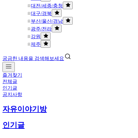
대전/세종/충청
대구/경북
부산/울산/경남
광주/전라
강원
제주
궁금한 내용을 검색해보세요
즐겨찾기
전체글
인기글
공지사항
자유이야기방
인기글