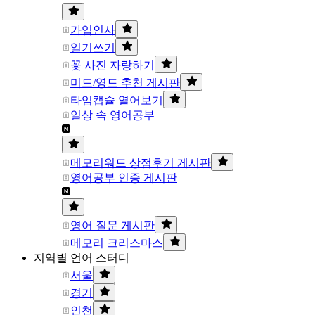
가입인사
일기쓰기
꽃 사진 자랑하기
미드/영드 추천 게시판
타임캡슐 열어보기
일상 속 영어공부
메모리워드 상점후기 게시판
영어공부 인증 게시판
영어 질문 게시판
메모리 크리스마스
지역별 언어 스터디
서울
경기
인천