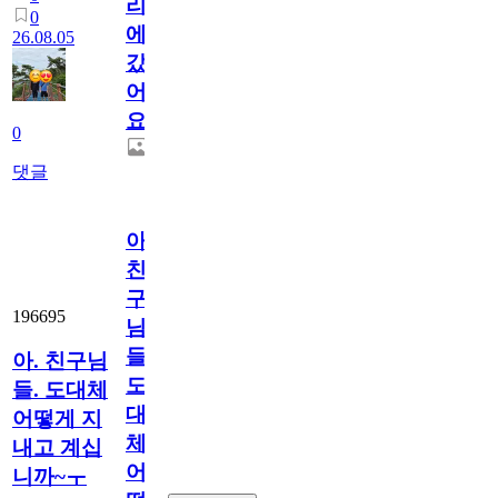
리
0
에
26.08.05
갔
어
요.
0
댓글
아.
친
구
196695
님
들.
아. 친구님
도
들. 도대체
대
어떻게 지
체
내고 계십
어
니까~ㅜ