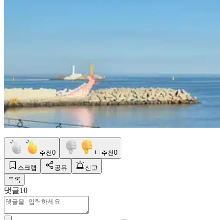
추천
0
비추천
0
스크랩
공유
신고
목록
댓글
10