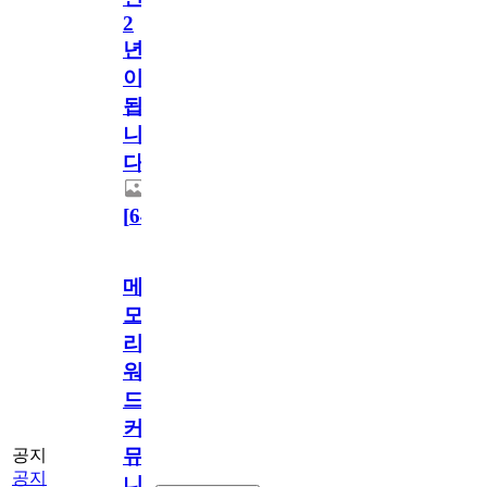
2
년
이
됩
니
다.
[
64
]
메
모
리
워
드
커
뮤
공지
공지
니