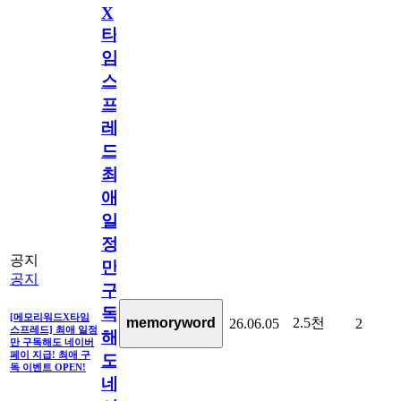
X
타
임
스
프
레
드]
최
애
일
정
공지
만
공지
구
독
[메모리워드X타임
2.5천
memoryword
26.06.05
2
스프레드] 최애 일정
해
만 구독해도 네이버
페이 지급! 최애 구
도
독 이벤트 OPEN!
네