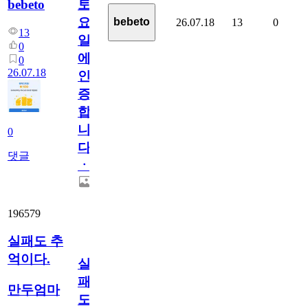
bebeto
토
요
bebeto
26.07.18
13
0
13
일
0
에
0
26.07.18
인
증
합
니
0
다
댓글
ㆍ
196579
실패도 추
억이다.
실
패
만두엄마
도