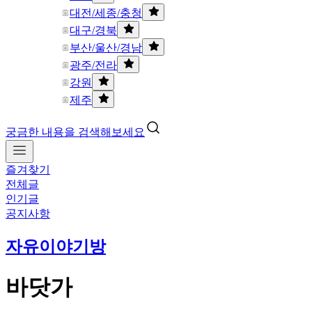
대전/세종/충청
대구/경북
부산/울산/경남
광주/전라
강원
제주
궁금한 내용을 검색해보세요
즐겨찾기
전체글
인기글
공지사항
자유이야기방
바닷가