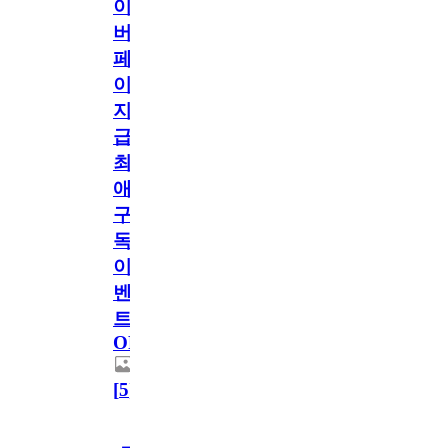
이
버
페
이
지
급!
최
애
구
독
이
벤
트
OPEN!
[
5
]