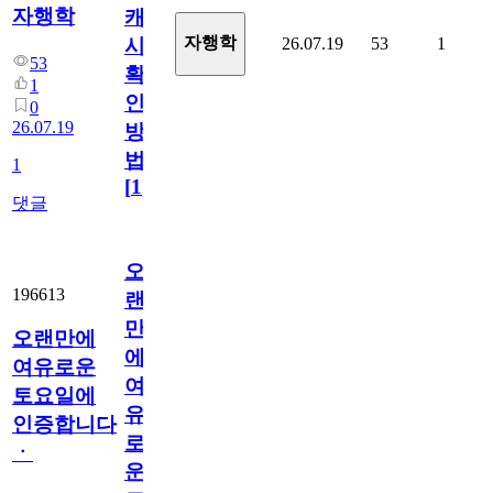
자행학
캐
자행학
26.07.19
53
1
시
53
확
1
인
0
26.07.19
방
법
1
[
1
]
댓글
오
196613
랜
만
오랜만에
에
여유로운
여
토요일에
유
인증합니다
로
ㆍ
운