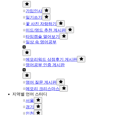
가입인사
일기쓰기
꽃 사진 자랑하기
미드/영드 추천 게시판
타임캡슐 열어보기
일상 속 영어공부
메모리워드 상점후기 게시판
영어공부 인증 게시판
영어 질문 게시판
메모리 크리스마스
지역별 언어 스터디
서울
경기
인천