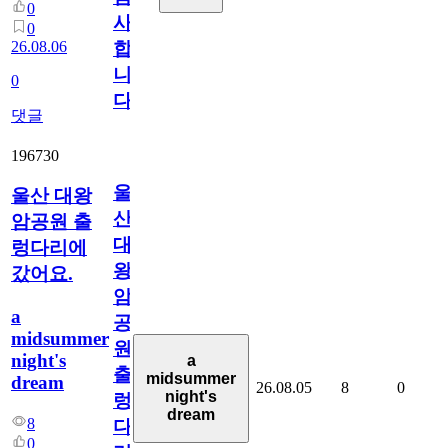
0
사
0
26.08.06
합
니
0
다
댓글
196730
울
울산 대왕
산
암공원 출
대
렁다리에
왕
갔어요.
암
a
공
midsummer
원
night's
a
출
midsummer
dream
26.08.05
8
0
night's
렁
dream
8
다
0