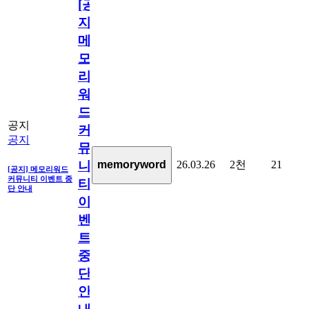
[공
지]
메
모
리
워
드
공지
커
공지
뮤
26.03.26
2천
21
memoryword
니
[공지] 메모리워드
커뮤니티 이벤트 중
티
단 안내
이
벤
트
중
단
안