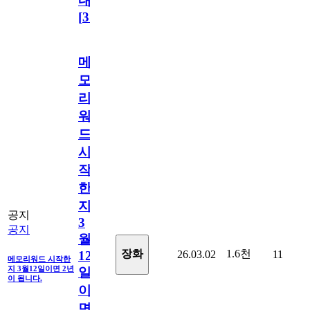
내
[
31
]
메
모
리
워
드
시
작
한
지
공지
3
공지
월
1.6천
장화
26.03.02
11
12
메모리워드 시작한
지 3월12일이면 2년
일
이 됩니다.
이
면