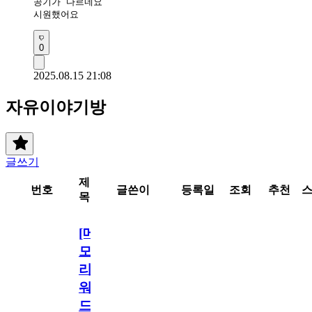
공기가 다르네요

시원했어요
0
2025.08.15 21:08
자유이야기방
글쓰기
제
번호
글쓴이
등록일
조회
추천
목
[메
모
리
워
드