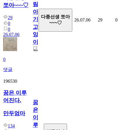
림...
쪼아~~~♡
아
다종선생 쪼아
29
기
26.07.06
29
0
~~~♡
0
고
0
양
26.07.06
이
0
댓글
196530
꿈은 이루
어진다.
꿈
은
만두엄마
이
루
134