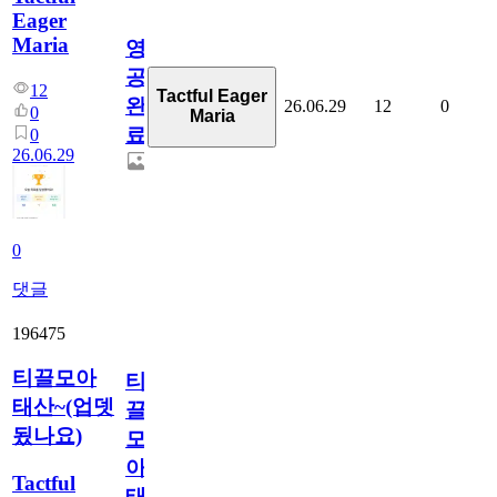
Eager
Maria
영
공
12
Tactful Eager
완
26.06.29
12
0
0
Maria
료
0
26.06.29
0
댓글
196475
티끌모아
티
태산~(업뎃
끌
됬나요)
모
아
Tactful
태