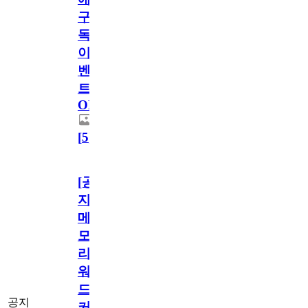
구
독
이
벤
트
OPEN!
[
5
]
[공
지]
메
모
리
워
드
공지
커