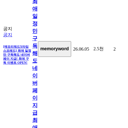
최
애
일
정
공지
만
공지
구
독
[메모리워드X타임
2.5천
memoryword
26.06.05
2
스프레드] 최애 일정
해
만 구독해도 네이버
페이 지급! 최애 구
도
독 이벤트 OPEN!
네
이
버
페
이
지
급!
최
애