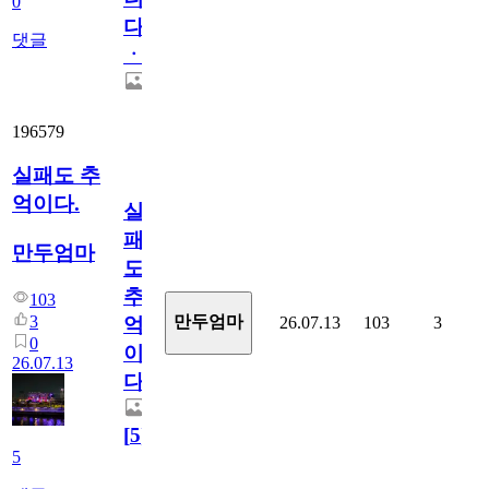
0
다
댓글
ㆍ
196579
실패도 추
억이다.
실
패
만두엄마
도
추
103
3
만두엄마
26.07.13
103
3
억
0
이
26.07.13
다.
[
5
]
5