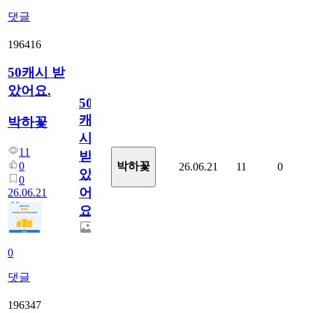
댓글
196416
50캐시 받
았어요.
50
캐
박하꽃
시
11
받
0
박하꽃
26.06.21
11
0
았
0
어
26.06.21
요.
0
댓글
196347