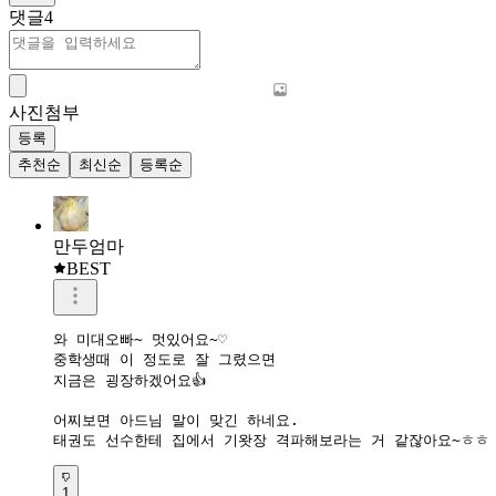
댓글
4
사진첨부
등록
추천순
최신순
등록순
만두엄마
BEST
와 미대오빠~ 멋있어요~♡

중학생때 이 정도로 잘 그렸으면

지금은 굉장하겠어요👍

어찌보면 아드님 말이 맞긴 하네요.

1