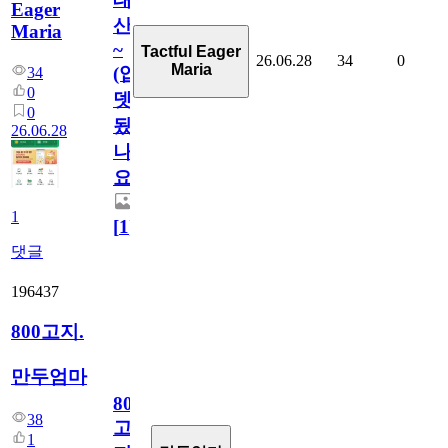
Eager
산
Maria
~
Tactful Eager
26.06.28
34
0
Maria
(업
34
0
뎃
0
됬
26.06.28
나
요)
1
[
1
]
댓글
196437
800고지.
만두엄마
800
38
고
1