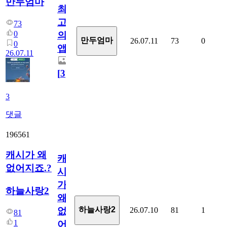
만두엄마
최
고
73
0
의
만두엄마
26.07.11
73
0
0
앱.
26.07.11
[
3
]
3
댓글
196561
캐시가 왜
캐
없어지죠.?
시
가
하늘사랑2
왜
하늘사랑2
26.07.10
81
1
없
81
1
어