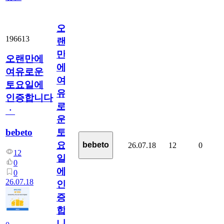
오
196613
랜
만
오랜만에
에
여유로운
여
토요일에
유
인증합니다
로
ㆍ
운
bebeto
토
요
bebeto
26.07.18
12
0
12
일
0
에
0
26.07.18
인
증
합
니