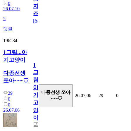
0
지
26.07.10
죠.?
5
[
5
]
댓글
196534
1그림...아
기고양이
1
그
다종선생
림...
쪼아~~~♡
아
다종선생 쪼아
29
기
26.07.06
29
0
~~~♡
0
고
0
양
26.07.06
이