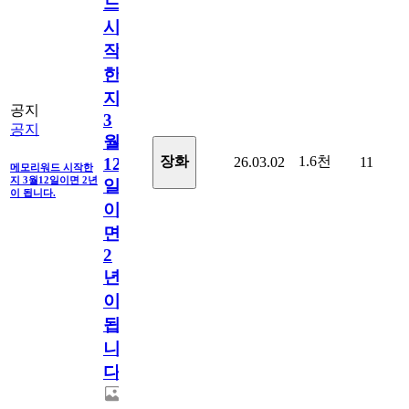
드
시
작
한
지
공지
3
공지
월
1.6천
장화
26.03.02
11
12
메모리워드 시작한
지 3월12일이면 2년
일
이 됩니다.
이
면
2
년
이
됩
니
다.