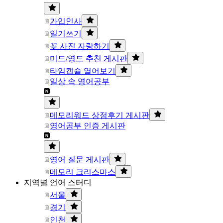
가입인사
일기쓰기
꽃 사진 자랑하기
미드/영드 추천 게시판
타임캡슐 열어보기
일상 속 영어공부
메모리워드 상점후기 게시판
영어공부 인증 게시판
영어 질문 게시판
메모리 크리스마스
지역별 언어 스터디
서울
경기
인천