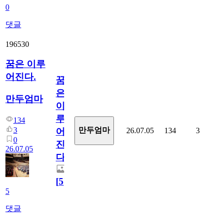
0
댓글
196530
꿈은 이루
어진다.
꿈
은
만두엄마
이
루
134
3
만두엄마
26.07.05
134
3
어
0
진
26.07.05
다.
[
5
]
5
댓글