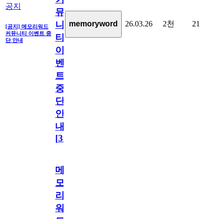
공지
뮤
26.03.26
2천
21
memoryword
니
[공지] 메모리워드
커뮤니티 이벤트 중
티
단 안내
이
벤
트
중
단
안
내
[
31
]
메
모
리
워