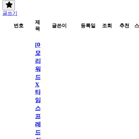
글쓰기
제
번호
글쓴이
등록일
조회
추천
목
[메
모
리
워
드
X
타
임
스
프
레
드]