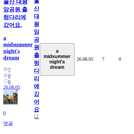
울
울산 대왕
산
암공원 출
대
렁다리에
왕
갔어요.
암
a
공
midsummer
원
night's
a
출
midsummer
dream
26.08.05
7
0
night's
렁
dream
7
다
0
리
0
에
26.08.05
갔
어
요.
0
댓글