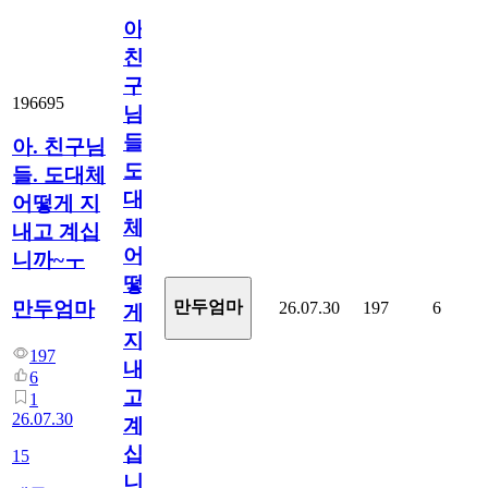
아.
친
구
196695
님
들.
아. 친구님
도
들. 도대체
대
어떻게 지
체
내고 계십
어
니까~ㅜ
떻
만두엄마
만두엄마
26.07.30
197
6
게
지
197
내
6
고
1
26.07.30
계
십
15
니