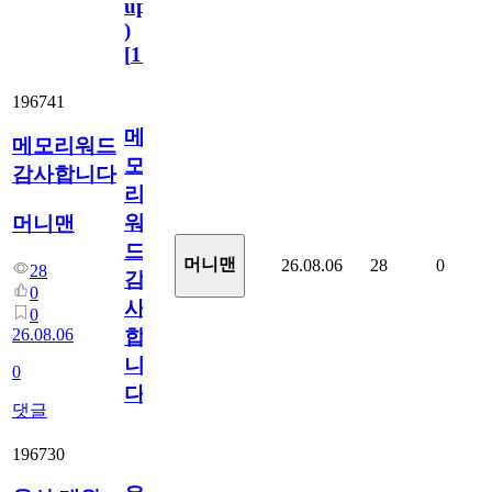
update
)
[
110
]
196741
메
메모리워드
모
감사합니다
리
워
머니맨
드
머니맨
26.08.06
28
0
28
감
0
사
0
26.08.06
합
니
0
다
댓글
196730