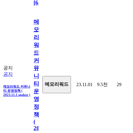
[
64
]
메
모
리
워
드
커
뮤
공지
공지
니
티
메모리워드
23.11.01
9.5천
29
메모리워드 커뮤니
운
티 운영정책 (
2023.11.1 update )
영
정
책
(
2023.11.1