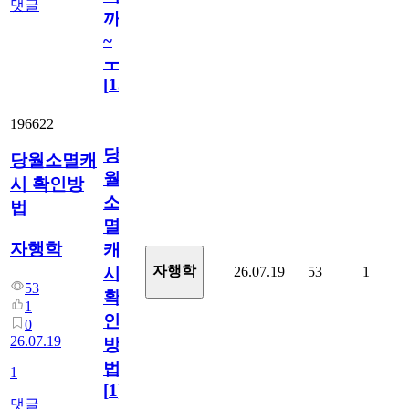
댓글
까
~
ㅜ
[
15
]
196622
당
당월소멸캐
월
시 확인방
소
법
멸
자행학
캐
자행학
26.07.19
53
1
시
53
확
1
인
0
26.07.19
방
법
1
[
1
]
댓글