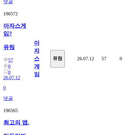
댓글
196572
아자스게
임?
아
유릱
자
스
유릱
26.07.12
57
0
57
게
0
0
임?
26.07.12
0
댓글
196565
최고의 앱.