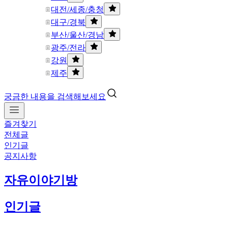
대전/세종/충청
대구/경북
부산/울산/경남
광주/전라
강원
제주
궁금한 내용을 검색해보세요
즐겨찾기
전체글
인기글
공지사항
자유이야기방
인기글