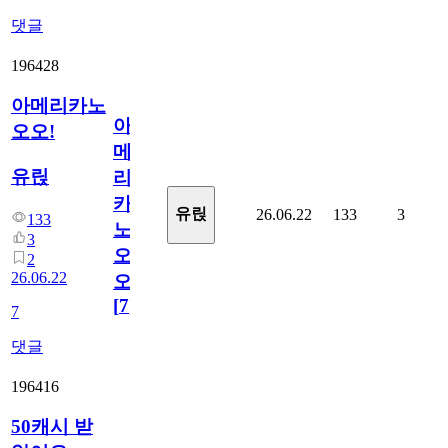
댓글
196428
아메리카노
아
오오!
메
유릱
리
카
유릱
26.06.22
133
3
133
노
3
오
2
26.06.22
오!
[
7
]
7
댓글
196416
50캐시 받