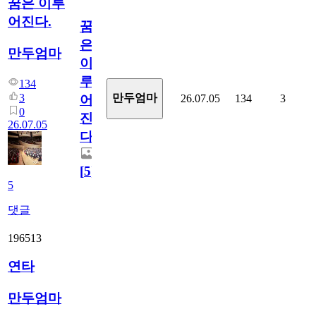
꿈은 이루
어진다.
꿈
은
만두엄마
이
루
134
3
만두엄마
26.07.05
134
3
어
0
진
26.07.05
다.
[
5
]
5
댓글
196513
연타
만두엄마