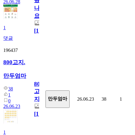
됬
26.06.28
나
요)
1
[
1
]
댓글
196437
800고지.
만두엄마
800
38
고
1
지.
만두엄마
26.06.23
38
1
0
26.06.23
[
1
]
1