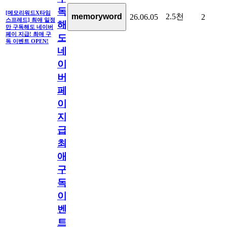
독
[메모리워드X타임
2.5천
memoryword
26.06.05
2
스프레드] 최애 일정
해
만 구독해도 네이버
페이 지급! 최애 구
도
독 이벤트 OPEN!
네
이
버
페
이
지
급!
최
애
구
독
이
벤
트