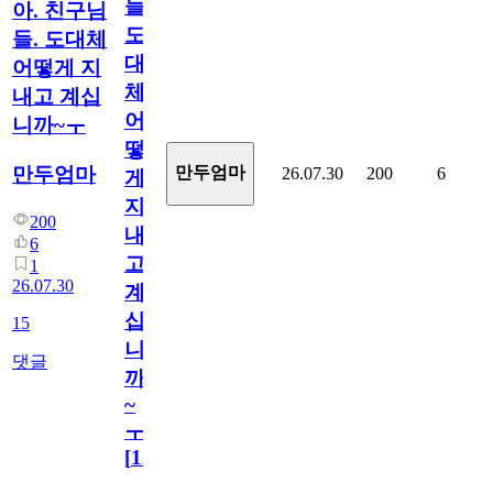
들.
아. 친구님
도
들. 도대체
대
어떻게 지
체
내고 계십
어
니까~ㅜ
떻
만두엄마
만두엄마
26.07.30
200
6
게
지
200
내
6
고
1
26.07.30
계
십
15
니
댓글
까
~
ㅜ
[
15
]