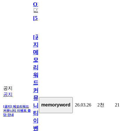
OPEN!
[
5
]
[공
지]
메
모
리
워
드
공지
커
공지
뮤
26.03.26
2천
21
memoryword
니
[공지] 메모리워드
커뮤니티 이벤트 중
티
단 안내
이
벤