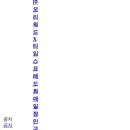
[메
모
리
워
드
X
타
임
스
프
레
드]
최
애
일
정
공지
만
공지
구