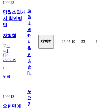
196622
당
당월소멸캐
월
시 확인방
소
법
멸
자행학
캐
자행학
26.07.19
53
1
시
53
확
1
인
0
26.07.19
방
법
1
[
1
]
댓글
오
196613
랜
만
오랜만에