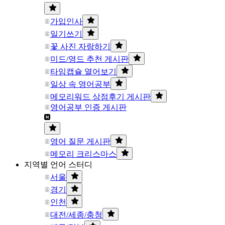
가입인사
일기쓰기
꽃 사진 자랑하기
미드/영드 추천 게시판
타임캡슐 열어보기
일상 속 영어공부
메모리워드 상점후기 게시판
영어공부 인증 게시판
영어 질문 게시판
메모리 크리스마스
지역별 언어 스터디
서울
경기
인천
대전/세종/충청