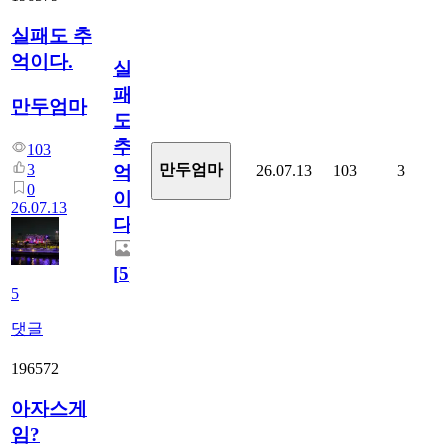
실패도 추
억이다.
실
패
만두엄마
도
추
103
3
만두엄마
26.07.13
103
3
억
0
이
26.07.13
다.
[
5
]
5
댓글
196572
아자스게
임?