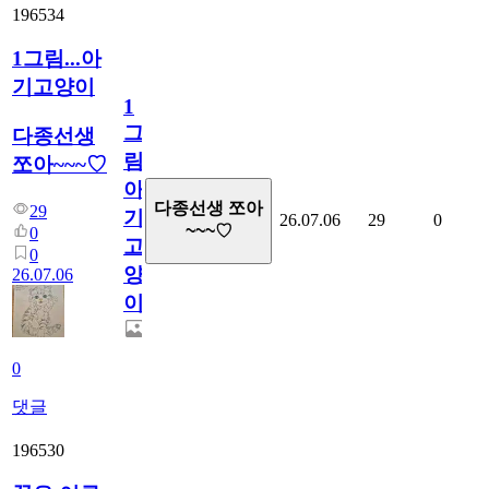
196534
1그림...아
기고양이
1
그
다종선생
림...
쪼아~~~♡
아
다종선생 쪼아
29
기
26.07.06
29
0
~~~♡
0
고
0
양
26.07.06
이
0
댓글
196530