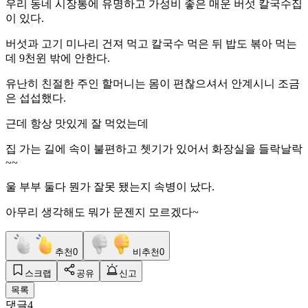
우리 동네 시장통에 유명하고 가성비 좋은 매운 버섯 칼국수집
이 있다.
버섯과 고기 미나리 건져 먹고 칼국수 먹은 뒤 밥도 볶아 먹는
데 9천윈 밖에 안한다.
유난히 친절한 주인 할머니는 몸이 편찮으셔서 안계시니 조금
은 섭섭했다.
근데 항상 맛있게 잘 먹었는데
집 가는 길에 속이 불편하고 쳇기가 있어서 화장실을 들락날락
~~
울 부부 둘다 뭔가 잘못 됐는지 속병이 났다.
아무리 생각해도 뭐가 문젠지 모르겠다~
추천
0
비추천
0
스크랩
공유
신고
목록
댓글
4