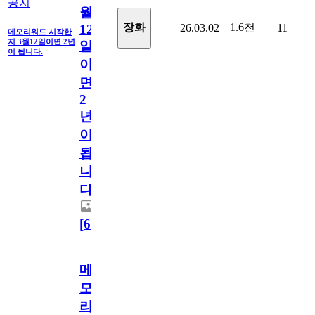
공지
월
1.6천
장화
26.03.02
11
12
메모리워드 시작한
지 3월12일이면 2년
일
이 됩니다.
이
면
2
년
이
됩
니
다.
[
64
]
메
모
리