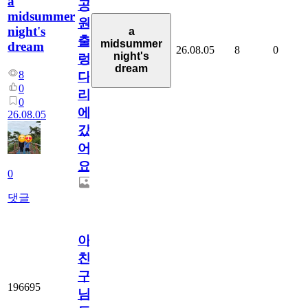
a
공
midsummer
원
night's
a
출
midsummer
dream
26.08.05
8
0
night's
렁
dream
8
다
0
리
0
에
26.08.05
갔
어
요.
0
댓글
아.
친
구
196695
님