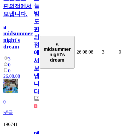
늘
편의점에서
밤
보냅니다.
도
a
편
midsummer
의
night's
a
점
dream
midsummer
26.08.08
3
0
에
night's
3
서
dream
0
보
0
냅
26.08.08
니
다.
0
댓글
196741
메