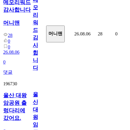
메모리워드
모
감사합니다
리
워
머니맨
드
머니맨
26.08.06
28
0
28
감
0
사
0
26.08.06
합
니
0
다
댓글
196730
울
울산 대왕
산
암공원 출
대
렁다리에
왕
갔어요.
암