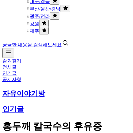
대구/경북
부산/울산/경남
광주/전라
강원
제주
궁금한 내용을 검색해보세요
즐겨찾기
전체글
인기글
공지사항
자유이야기방
인기글
홍두깨 칼국수의 후유증