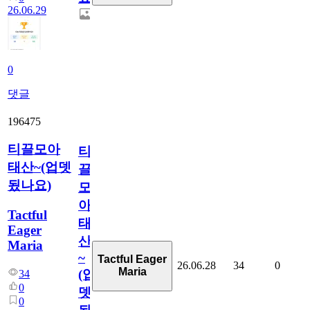
26.06.29
0
댓글
196475
티끌모아
티
태산~(업뎃
끌
됬나요)
모
아
Tactful
태
Eager
산
Maria
~
Tactful Eager
26.06.28
34
0
Maria
(업
34
0
뎃
0