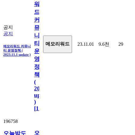
워
드
커
뮤
공지
공지
니
티
메모리워드
23.11.01
9.6천
29
메모리워드 커뮤니
운
티 운영정책 (
2023.11.1 update )
영
정
책
(
2023.11.1
update
)
[
110
]
196758
오
오늘밤도