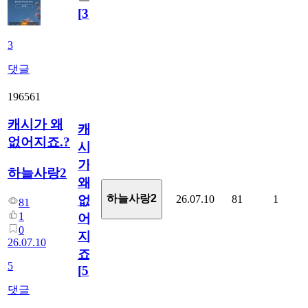
[
3
]
3
댓글
196561
캐시가 왜
캐
없어지죠.?
시
가
하늘사랑2
왜
하늘사랑2
26.07.10
81
1
없
81
1
어
0
지
26.07.10
죠.?
5
[
5
]
댓글