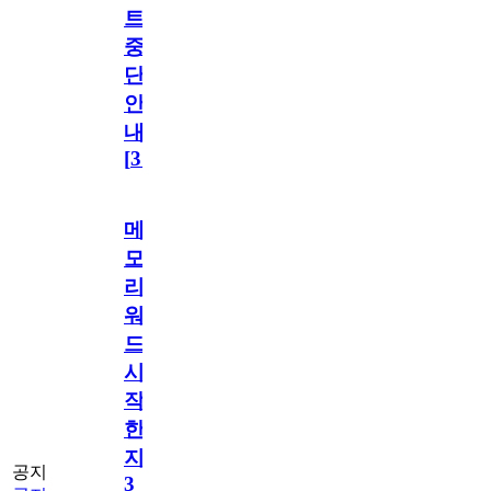
트
중
단
안
내
[
31
]
메
모
리
워
드
시
작
한
지
공지
3