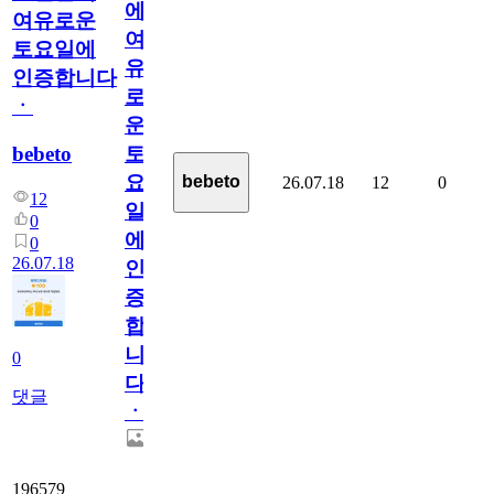
에
여유로운
여
토요일에
유
인증합니다
로
ㆍ
운
bebeto
토
요
bebeto
26.07.18
12
0
12
일
0
에
0
26.07.18
인
증
합
니
0
다
댓글
ㆍ
196579