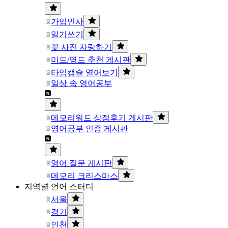
가입인사
일기쓰기
꽃 사진 자랑하기
미드/영드 추천 게시판
타임캡슐 열어보기
일상 속 영어공부
메모리워드 상점후기 게시판
영어공부 인증 게시판
영어 질문 게시판
메모리 크리스마스
지역별 언어 스터디
서울
경기
인천