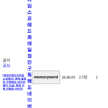
임
스
프
레
드]
최
애
일
정
공지
만
공지
구
독
[메모리워드X타임
2.5천
memoryword
26.06.05
2
스프레드] 최애 일정
해
만 구독해도 네이버
페이 지급! 최애 구
도
독 이벤트 OPEN!
네
이
버