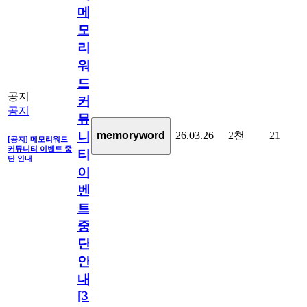
메
모
리
워
드
공지
커
공지
뮤
26.03.26
2천
21
memoryword
니
[공지] 메모리워드
커뮤니티 이벤트 중
티
단 안내
이
벤
트
중
단
안
내
[
31
]