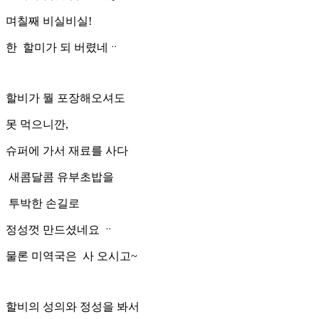
며칠째 비실비실!
한 할미가 되 버렸네ᆢ
할비가 뭘 포장해오셔도
못 먹으니깐,
슈퍼에 가서 재료를 사다
새콤달콤 유부초밥을
투박한 손길로
정성껏 만드셨네요 ᆢ
물론 미역국은 사 오시고~
할비의 성의와 정성을 봐서