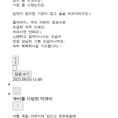
입맛 좀 도셨어요.

기운 좀 나셨는지요.

입맛이 없으면 기운이 없고 슬슬 아프더라구요ㅜ

할아버지, 우리 어린이 정성으로

조금씩 자주 드세요.

아프시면 안돼요ㅜ

노래하고 걸어다니시는 모습이

진정 성님의 기쁜 모습이니까요.

속히 회복하시길 기도합니다 ♡

1
답글 쓰기
2025.09.03 11:49
깨비를 사랑한 먹깨비
어쩜 꼭꽄 야무지게 만드신 유부초밥에
