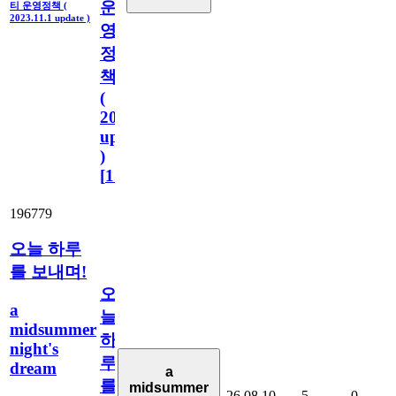
운
티 운영정책 (
2023.11.1 update )
영
정
책
(
2023.11.1
update
)
[
110
]
196779
오늘 하루
를 보내며!
오
a
늘
midsummer
하
night's
루
dream
a
를
midsummer
26.08.10
5
0