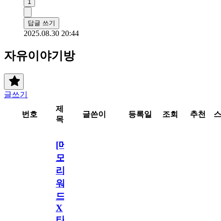
1
답글 쓰기
2025.08.30 20:44
자유이야기방
글쓰기
제
번호
글쓴이
등록일
조회
추천
목
[메
모
리
워
드
X
타