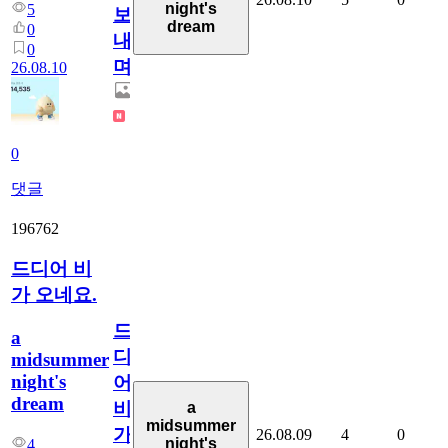
night's
5
보
dream
0
내
0
며!
26.08.10
0
댓글
196762
드디어 비
가 오네요.
드
a
디
midsummer
night's
어
dream
비
a
midsummer
가
26.08.09
4
0
night's
4