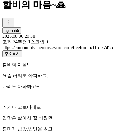
할비의 마음~🙏
agima55
2025.08.30 20:38
조회
74
추천
1
스크랩
0
https://community.memory-word.com/freeforum/115177455
주소복사
할비의 마음!
요즘 허리도 아파하고,
다리도 아파하고~
거기다 코로나때도
입맛은 살아서 잘 버텼던
할미가 밥맛,입맛을 잃고