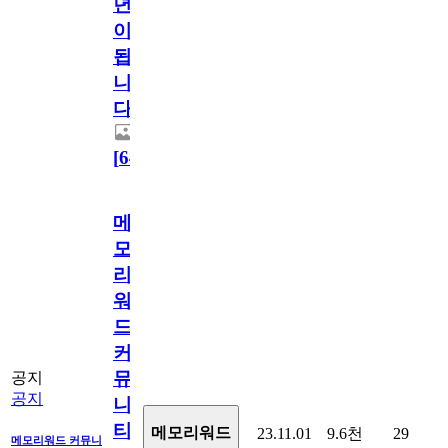
년
이
됩
니
다.
[
64
]
메
모
리
워
드
커
뮤
공지
공지
니
티
메모리워드
23.11.01
9.6천
29
메모리워드 커뮤니