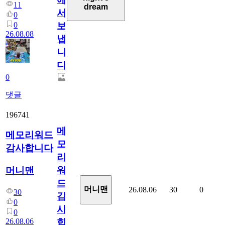
11
dream
서
0
0
보
26.08.08
냅
니
다.
0
댓글
196741
메
메모리워드
모
감사합니다
리
워
머니맨
드
머니맨
26.08.06
30
0
30
감
0
사
0
26.08.06
합