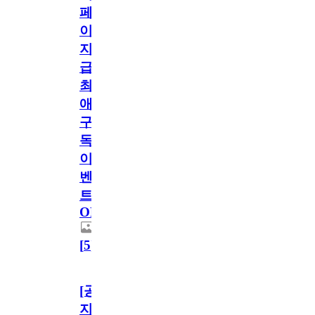
페
이
지
급!
최
애
구
독
이
벤
트
OPEN!
[
5
]
[공
지]