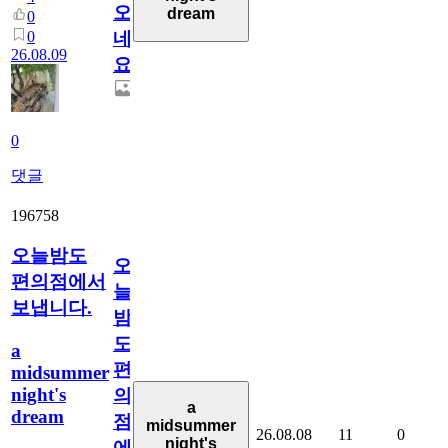
오
dream
0
0
네
26.08.09
요.
0
댓글
196758
오늘밤도
오
편의점에서
늘
보냅니다.
밤
도
a
편
midsummer
night's
의
a
dream
점
midsummer
26.08.08
11
0
night's
에