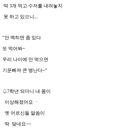
딱 3개 먹고 수저를 내려놓지
못 하고 있으니...
"안 맥히면 좀 있다
또 먹어봐~
우리 나이에 안 먹으면
기운빠져 큰 병난다~"
♤7학년 되더니 내 몸이
이상해졌어요 ㆍ
옛 어르신들 말씀이
딱 맞네요~~