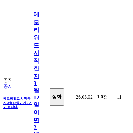
메
모
리
워
드
시
작
한
지
공지
3
공지
월
1.6천
장화
26.03.02
11
12
메모리워드 시작한
지 3월12일이면 2년
일
이 됩니다.
이
면
2