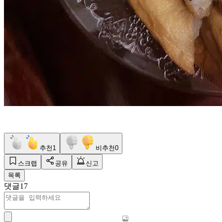
추천
1
비추천
0
스크랩
공유
신고
목록
댓글
17