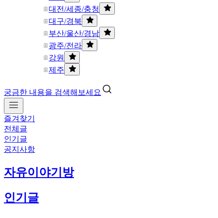
대전/세종/충청
대구/경북
부산/울산/경남
광주/전라
강원
제주
궁금한 내용을 검색해보세요
즐겨찾기
전체글
인기글
공지사항
자유이야기방
인기글