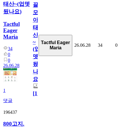
태산~(업뎃
끌
됬나요)
모
아
Tactful
태
Eager
산
Maria
~
Tactful Eager
26.06.28
34
0
Maria
(업
34
0
뎃
0
됬
26.06.28
나
요)
1
[
1
]
댓글
196437
800고지.