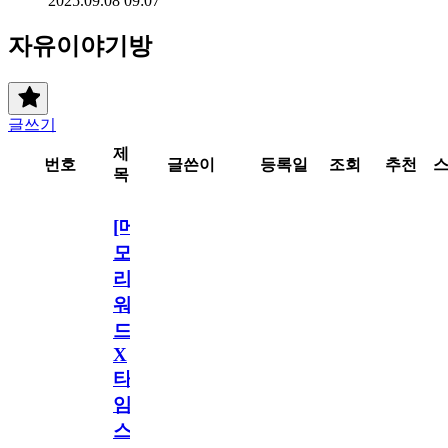
2025.09.08 09:07
자유이야기방
글쓰기
제
번호
글쓴이
등록일
조회
추천
목
[메
모
리
워
드
X
타
임
스