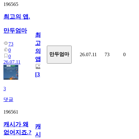
196565
최고의 앱.
만두엄마
최
고
73
0
의
만두엄마
26.07.11
73
0
0
앱.
26.07.11
[
3
]
3
댓글
196561
캐시가 왜
캐
없어지죠.?
시