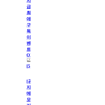
지
급!
최
애
구
독
이
벤
트
OPEN!
[
5
]
[공
지]
메
모