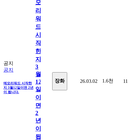
모
리
워
드
시
작
한
지
공지
3
공지
월
1.6천
장화
26.03.02
11
12
메모리워드 시작한
지 3월12일이면 2년
일
이 됩니다.
이
면
2
년
이
됩