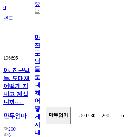
요.
0
댓글
아.
친
구
196695
님
들.
아. 친구님
도
들. 도대체
대
어떻게 지
체
내고 계십
어
니까~ㅜ
떻
만두엄마
만두엄마
26.07.30
200
6
게
지
200
내
6