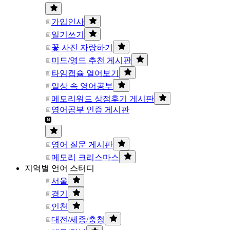
가입인사
일기쓰기
꽃 사진 자랑하기
미드/영드 추천 게시판
타임캡슐 열어보기
일상 속 영어공부
메모리워드 상점후기 게시판
영어공부 인증 게시판
영어 질문 게시판
메모리 크리스마스
지역별 언어 스터디
서울
경기
인천
대전/세종/충청