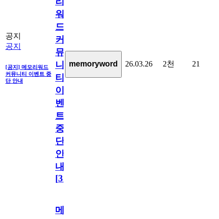
리
워
드
공지
커
공지
뮤
26.03.26
2천
21
memoryword
니
[공지] 메모리워드
커뮤니티 이벤트 중
티
단 안내
이
벤
트
중
단
안
내
[
31
]
메