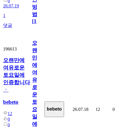
0
26.07.19
방
법
1
[
1
]
댓글
오
196613
랜
만
오랜만에
에
여유로운
여
토요일에
유
인증합니다
로
ㆍ
운
bebeto
토
요
bebeto
26.07.18
12
0
12
일
0
에
0