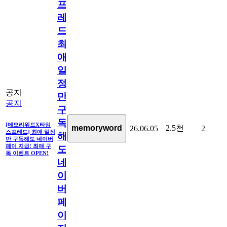
프
레
드]
최
애
일
정
공지
만
공지
구
독
[메모리워드X타임
2.5천
memoryword
26.06.05
2
스프레드] 최애 일정
해
만 구독해도 네이버
페이 지급! 최애 구
도
독 이벤트 OPEN!
네
이
버
페
이