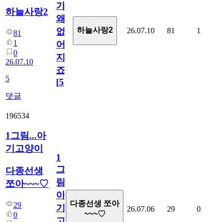
가
하늘사랑2
왜
하늘사랑2
26.07.10
81
1
없
81
1
어
0
지
26.07.10
죠.?
5
[
5
]
댓글
196534
1그림...아
기고양이
1
그
다종선생
림...
쪼아~~~♡
아
다종선생 쪼아
29
기
26.07.06
29
0
~~~♡
0
고