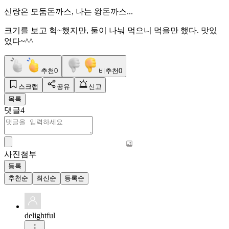
신랑은 모둠돈까스, 나는 왕돈까스...
크기를 보고 헉~했지만, 둘이 나눠 먹으니 먹을만 했다. 맛있
었다~^^
추천
0
비추천
0
스크랩
공유
신고
목록
댓글
4
사진첨부
등록
추천순
최신순
등록순
delightful