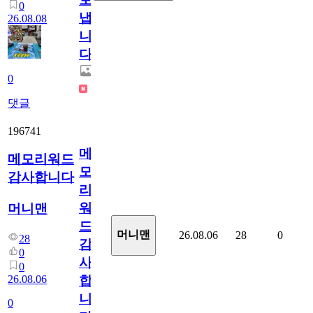
0
냅
26.08.08
니
다.
0
댓글
196741
메
메모리워드
모
감사합니다
리
워
머니맨
드
머니맨
26.08.06
28
0
28
감
0
사
0
26.08.06
합
니
0