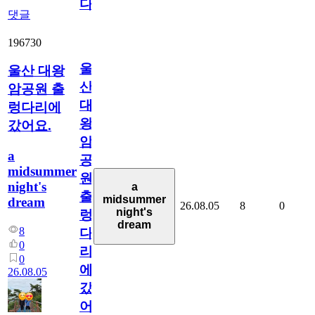
다
댓글
196730
울
울산 대왕
산
암공원 출
대
렁다리에
왕
갔어요.
암
a
공
midsummer
원
night's
a
출
midsummer
dream
26.08.05
8
0
night's
렁
dream
8
다
0
리
0
에
26.08.05
갔
어