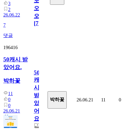
노
3
오
2
26.06.22
오!
[
7
]
7
댓글
196416
50캐시 받
았어요.
50
캐
박하꽃
시
11
받
0
박하꽃
26.06.21
11
0
았
0
어
26.06.21
요.