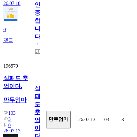
26.07.18
인
증
합
니
0
다
댓글
ㆍ
196579
실패도 추
억이다.
실
패
만두엄마
도
추
103
3
만두엄마
26.07.13
103
3
억
0
이
26.07.13
다.