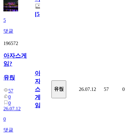
[
5
]
5
댓글
196572
아자스게
임?
아
유릱
자
스
유릱
26.07.12
57
0
57
게
0
0
임?
26.07.12
0
댓글