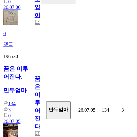
0
양
26.07.06
이
0
댓글
196530
꿈은 이루
어진다.
꿈
은
만두엄마
이
루
134
3
만두엄마
26.07.05
134
3
어
0
진
26.07.05
다.