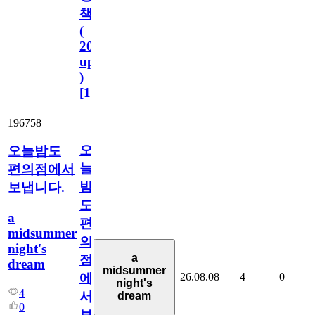
책
(
2023.11.1
update
)
[
110
]
196758
오
오늘밤도
늘
편의점에서
밤
보냅니다.
도
a
편
midsummer
의
night's
a
점
dream
midsummer
26.08.08
4
0
에
night's
4
서
dream
0
보