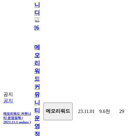
니
다.
[
64
]
메
모
리
워
드
커
뮤
공지
공지
니
티
메모리워드
23.11.01
9.6천
29
메모리워드 커뮤니
운
티 운영정책 (
2023.11.1 update )
영
정