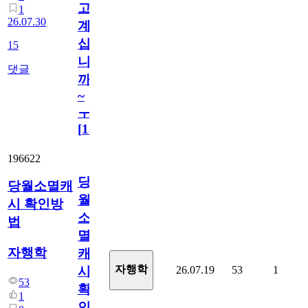
고
1
26.07.30
계
십
15
니
댓글
까
~
ㅜ
[
15
]
196622
당
당월소멸캐
월
시 확인방
소
법
멸
자행학
캐
자행학
26.07.19
53
1
시
53
확
1
인