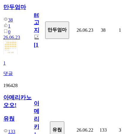
만두엄마
800
38
고
1
지.
만두엄마
26.06.23
38
1
0
26.06.23
[
1
]
1
댓글
196428
아메리카노
아
오오!
메
유릱
리
카
유릱
26.06.22
133
3
133