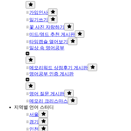
가입인사
일기쓰기
꽃 사진 자랑하기
미드/영드 추천 게시판
타임캡슐 열어보기
일상 속 영어공부
메모리워드 상점후기 게시판
영어공부 인증 게시판
영어 질문 게시판
메모리 크리스마스
지역별 언어 스터디
서울
경기
인천