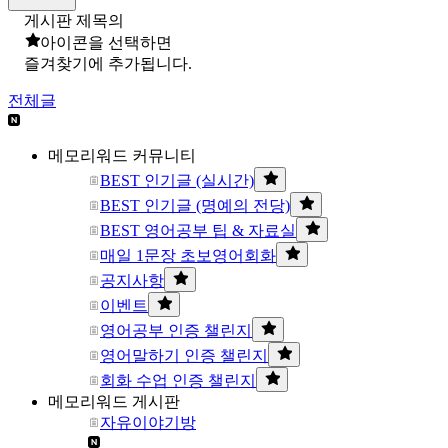
게시판 제목의
아이콘을 선택하면
즐겨찾기에 추가됩니다.
전체글
메모리워드 커뮤니티
BEST 인기글 (실시간)
BEST 인기글 (명예의 전당)
BEST 영어공부 팁 & 자료실
매일 1문장 초보영어회화
공지사항
이벤트
영어공부 인증 챌린지
영어말하기 인증 챌린지
회화 수업 인증 챌린지
메모리워드 게시판
자유이야기방