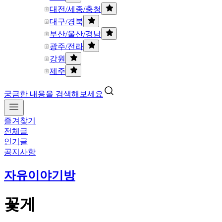
대전/세종/충청
대구/경북
부산/울산/경남
광주/전라
강원
제주
궁금한 내용을 검색해보세요
즐겨찾기
전체글
인기글
공지사항
자유이야기방
꽃게