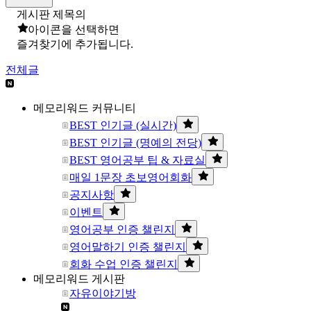
게시판 제목의
아이콘을 선택하면
즐겨찾기에 추가됩니다.
전체글
메모리워드 커뮤니티
BEST 인기글 (실시간)
BEST 인기글 (명예의 전당)
BEST 영어공부 팁 & 자료실
매일 1문장 초보영어회화
공지사항
이벤트
영어공부 인증 챌린지
영어말하기 인증 챌린지
회화 수업 인증 챌린지
메모리워드 게시판
자유이야기방