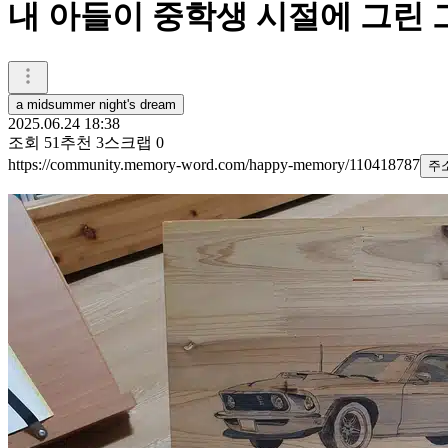
내 아들이 중학생 시절에 그린 
a midsummer night's dream
2025.06.24 18:38
조회
51
추천
3
스크랩
0
https://community.memory-word.com/happy-memory/110418787
주