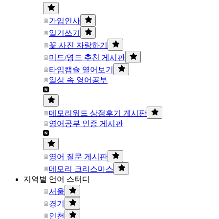
가입인사
일기쓰기
꽃 사진 자랑하기
미드/영드 추천 게시판
타임캡슐 열어보기
일상 속 영어공부
메모리워드 상점후기 게시판
영어공부 인증 게시판
영어 질문 게시판
메모리 크리스마스
지역별 언어 스터디
서울
경기
인천