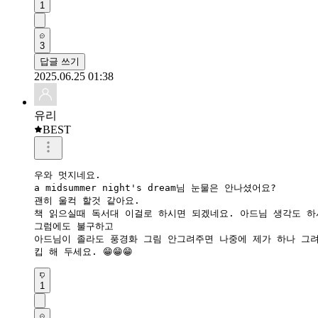
1
3
답글 쓰기
2025.06.25 01:38
유리
BEST
우와 멋지네요.

a midsummer night's dream님 눈물은 안나셨어요?

괜히 울컥 할것 같아요.

책 읽으실때 독서대 이걸로 하시면 되겠네요. 아드님 생각도 하시
그럼에도 불구하고

아드님이 졸라도 풍경화 그림 안그려주면 나중에 제가 하나 그려
킵 해 두세요. 😁😁😁
1