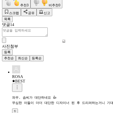
추천
3
비추천
0
스크랩
공유
신고
목록
댓글
14
사진첨부
등록
추천순
최신순
등록순
ROSA
BEST
와우. 솜씨가 대단하네요 👍 

무심한 아들이 더더 대단한 디자이너 된 후 드리려하는거니 기대