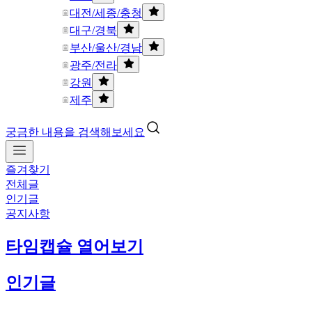
대전/세종/충청
대구/경북
부산/울산/경남
광주/전라
강원
제주
궁금한 내용을 검색해보세요
즐겨찾기
전체글
인기글
공지사항
타임캡슐 열어보기
인기글