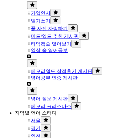
가입인사
일기쓰기
꽃 사진 자랑하기
미드/영드 추천 게시판
타임캡슐 열어보기
일상 속 영어공부
메모리워드 상점후기 게시판
영어공부 인증 게시판
영어 질문 게시판
메모리 크리스마스
지역별 언어 스터디
서울
경기
인천