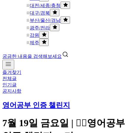
대전/세종/충청
대구/경북
부산/울산/경남
광주/전라
강원
제주
궁금한 내용을 검색해보세요
즐겨찾기
전체글
인기글
공지사항
영어공부 인증 챌린지
7월 19일 금요일 | ✍🏻영어공부