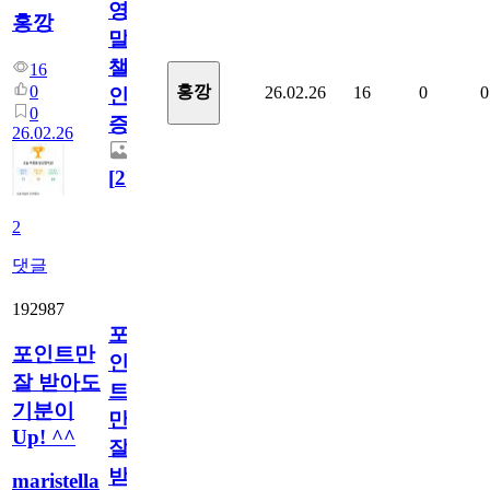
영
홍깡
말
챌
16
0
홍깡
26.02.26
16
0
0
인
0
증
26.02.26
[
2
]
2
댓글
192987
포
포인트만
인
잘 받아도
트
기분이
만
Up! ^^
잘
받
maristella