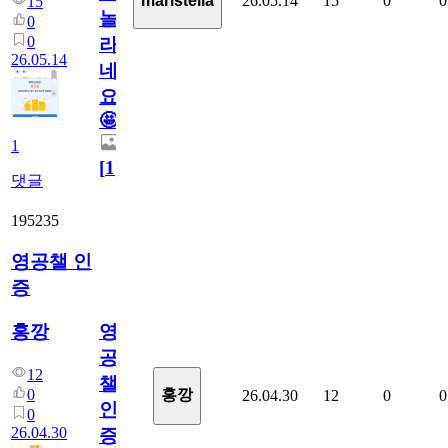
26.05.14
15
0
0
maristella
15
놀
0
0
라
26.05.14
네
요.
🤩
1
[
1
]
댓글
195235
영공챌 인
증
영
홍깡
공
12
챌
0
홍깡
26.04.30
12
0
0
인
0
26.04.30
증