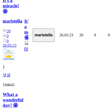
It's a
miracle!
🤩
maristella
It's
a
20
miracle!
26.03.23
20
0
0
maristella
0
🤩
0
26.03.23
[
1
]
1
댓글
194643
What a
wonderful
day! 🤩