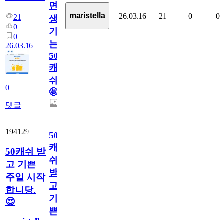
면
maristella
26.03.16
21
0
0
21
생
0
기
0
는
26.03.16
50
캐
쉬
0
🤩
댓글
194129
50
캐
50캐쉬 받
쉬
고 기쁜
받
주일 시작
고
합니당.
기
😍
쁜