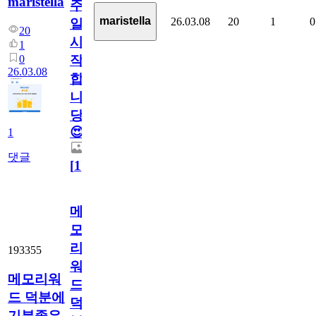
maristella
주
maristella
26.03.08
20
1
0
일
20
시
1
작
0
26.03.08
합
니
당.
😍
1
댓글
[
1
]
메
모
리
193355
워
메모리워
드
드 덕분에
덕
기분좋은