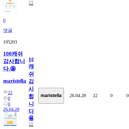
0
댓글
195203
100캐쉬
100
감사합니
캐
다.🤩
쉬
maristella
감
사
22
26.04.28
22
0
0
maristella
합
0
니
0
26.04.28
다.
🤩