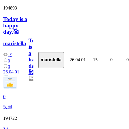
194893
Today is a
happy
day.🥰
Today
maristella
is
a
15
happy
26.04.01
15
0
0
maristella
0
day.
0
🥰
26.04.01
0
댓글
194722