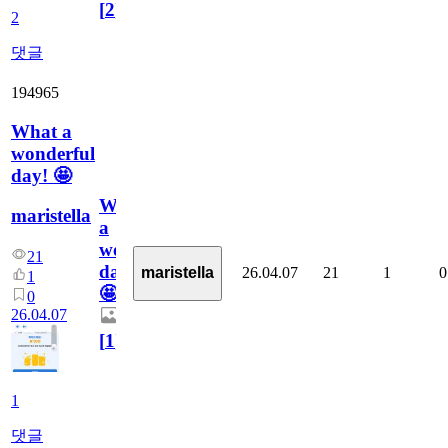
[
2
]
2
댓글
194965
What a
wonderful
day! 🤩
What
maristella
a
wonderful
21
day!
26.04.07
21
1
0
maristella
1
🤩
0
26.04.07
[
1
]
1
댓글