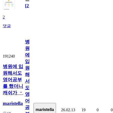
[
2
]
2
댓글
병
원
에
191240
입
병원에 입
원
원해서도
해
영어공부
서
를 했더니
도
캐쉬가 ᆢ
영
어
maristella
공
maristella
26.02.13
19
0
0