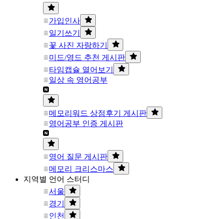
가입인사
일기쓰기
꽃 사진 자랑하기
미드/영드 추천 게시판
타임캡슐 열어보기
일상 속 영어공부
메모리워드 상점후기 게시판
영어공부 인증 게시판
영어 질문 게시판
메모리 크리스마스
지역별 언어 스터디
서울
경기
인천