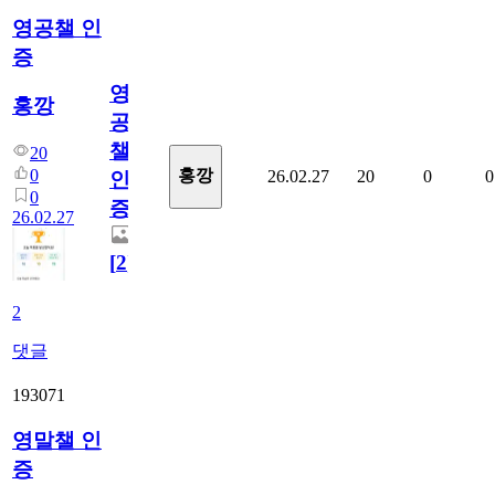
영공챌 인
증
영
홍깡
공
챌
20
0
홍깡
26.02.27
20
0
0
인
0
증
26.02.27
[
2
]
2
댓글
193071
영말챌 인
증