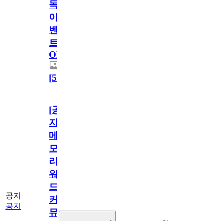
독
이
벤
트
OPEN!
[
5
]
[공
지]
메
모
리
워
드
공지
커
공지
뮤