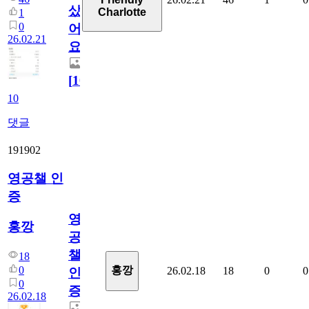
샀
Charlotte
1
0
어
26.02.21
요
[
10
]
10
댓글
191902
영공챌 인
증
영
홍깡
공
챌
18
0
홍깡
26.02.18
18
0
0
인
0
증
26.02.18