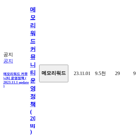
메
모
리
워
드
커
공지
뮤
공지
니
티
메모리워드
23.11.01
9.5천
29
9
메모리워드 커뮤
니티 운영정책 (
운
2023.11.1 update
)
영
정
책
(
2023.11.1
update
)