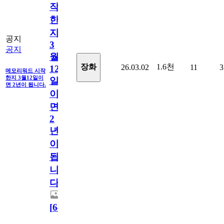
작
한
지
공지
3
공지
월
1.6천
장화
26.03.02
11
3
12
메모리워드 시작
한지 3월12일이
일
면 2년이 됩니다.
이
면
2
년
이
됩
니
다.
[
64
]