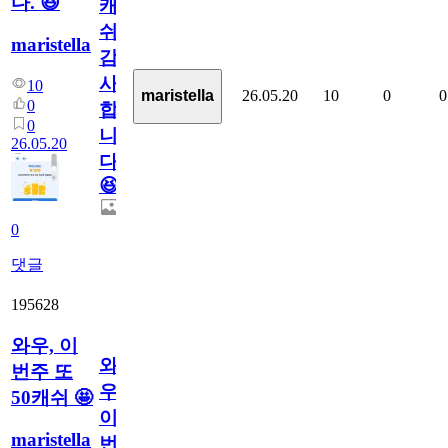
다. 😆
캐
쉬
maristella
감
사
10
26.05.20
10
0
0
maristella
0
합
0
니
26.05.20
다.
😆
0
댓글
195628
와우, 이
와
번주 또
우,
50캐쉬 🤩
이
maristella
번