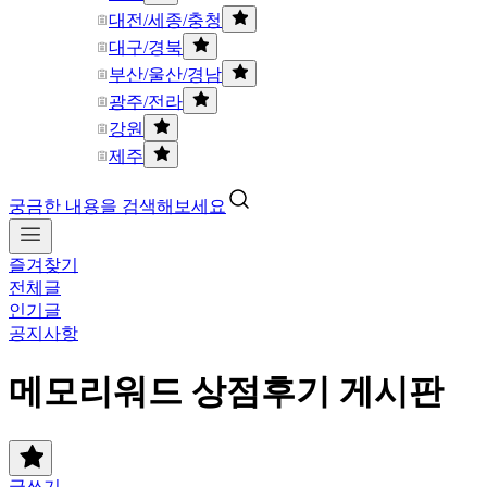
대전/세종/충청
대구/경북
부산/울산/경남
광주/전라
강원
제주
궁금한 내용을 검색해보세요
즐겨찾기
전체글
인기글
공지사항
메모리워드 상점후기 게시판
글쓰기