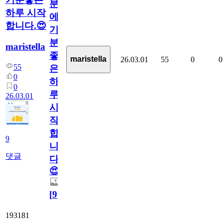
분
하루 시작
에
합니다.😍
기
분
maristella
좋
maristella
26.03.01
55
0
0
55
은
0
하
0
루
26.03.01
시
작
합
9
니
댓글
다.
😍
[
9
]
193181