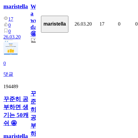
maristella
What
a
17
wonderful
26.03.20
17
0
0
maristella
0
day!
0
🤩
26.03.20
0
댓글
194489
꾸
꾸준히 공
준
부하면 생
히
기는 50캐
공
쉬 🤩
부
하
maristella