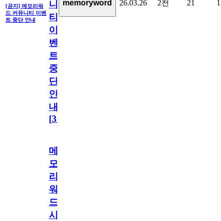
26.03.26
2천
21
1
memoryword
니
[공지] 메모리워
드 커뮤니티 이벤
티
트 중단 안내
이
벤
트
중
단
안
내
[
31
]
메
모
리
워
드
시