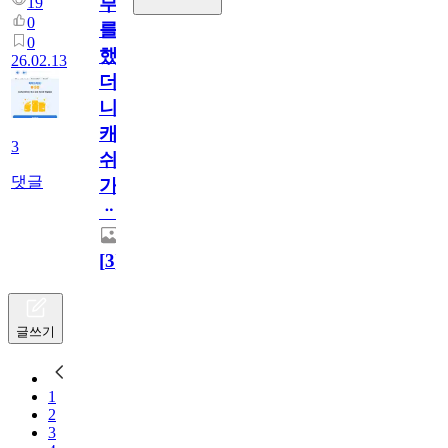
부
19
0
를
0
했
26.02.13
더
니
캐
3
쉬
댓글
가
ᆢ
[
3
]
글쓰기
1
2
3