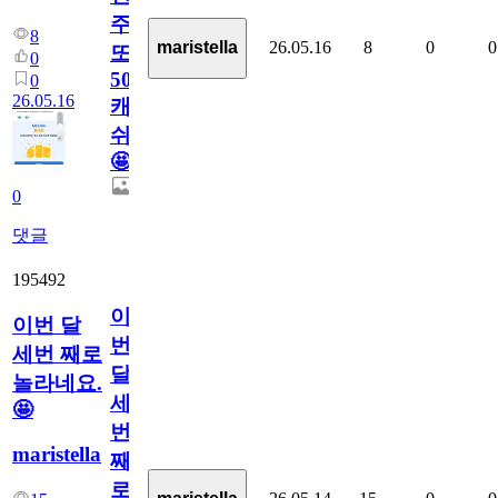
주
8
26.05.16
8
0
0
maristella
또
0
50
0
26.05.16
캐
쉬
🤩
0
댓글
195492
이
이번 달
번
세번 째로
달
놀라네요.
세
🤩
번
maristella
째
로