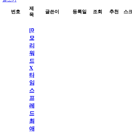
제
번호
글쓴이
등록일
조회
추천
스
목
[메
모
리
워
드
X
타
임
스
프
레
드]
최
애