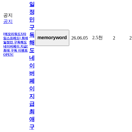
일
정
공지
만
공지
구
독
[메모리워드X타
2.5천
memoryword
26.06.05
2
2
임스프레드] 최애
해
일정만 구독해도
네이버페이 지급!
도
최애 구독 이벤트
OPEN!
네
이
버
페
이
지
급!
최
애
구