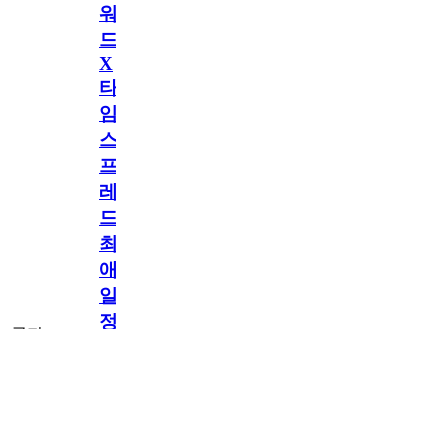
워
드
X
타
임
스
프
레
드]
최
애
일
정
공지
만
공지
구
독
[메모리워드X타
2.5천
memoryword
26.06.05
2
2
임스프레드] 최애
해
일정만 구독해도
네이버페이 지급!