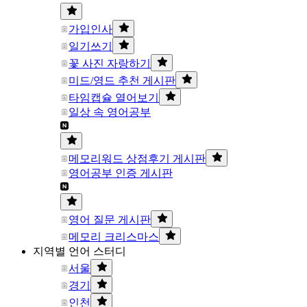
가입인사
일기쓰기
꽃 사진 자랑하기
미드/영드 추천 게시판
타임캡슐 열어보기
일상 속 영어공부
메모리워드 상점후기 게시판
영어공부 인증 게시판
영어 질문 게시판
메모리 크리스마스
지역별 언어 스터디
서울
경기
인천