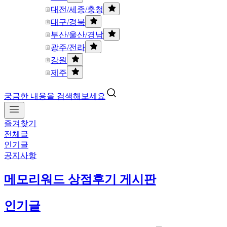
대전/세종/충청
대구/경북
부산/울산/경남
광주/전라
강원
제주
궁금한 내용을 검색해보세요
즐겨찾기
전체글
인기글
공지사항
메모리워드 상점후기 게시판
인기글