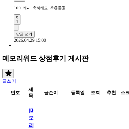
100 캐시 축하해요.🎉👏👏👏
1
답글 쓰기
2026.04.29 15:00
메모리워드 상점후기 게시판
글쓰기
제
번호
글쓴이
등록일
조회
추천
스
목
[메
모
리