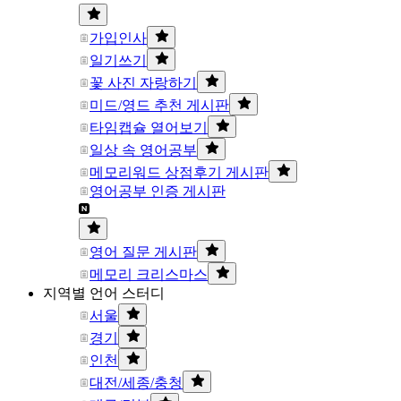
가입인사
일기쓰기
꽃 사진 자랑하기
미드/영드 추천 게시판
타임캡슐 열어보기
일상 속 영어공부
메모리워드 상점후기 게시판
영어공부 인증 게시판
영어 질문 게시판
메모리 크리스마스
지역별 언어 스터디
서울
경기
인천
대전/세종/충청