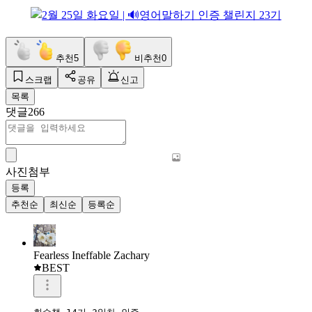
추천
5
비추천
0
스크랩
공유
신고
목록
댓글
266
사진첨부
등록
추천순
최신순
등록순
Fearless Ineffable Zachary
BEST