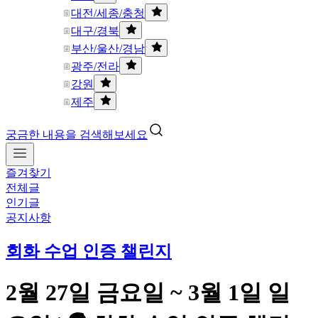
대전/세종/충청
대구/경북
부산/울산/경남
광주/전라
강원
제주
궁금한 내용을 검색해보세요
즐겨찾기
전체글
인기글
공지사항
회화 수업 인증 챌린지
2월 27일 금요일 ~ 3월 1일 일