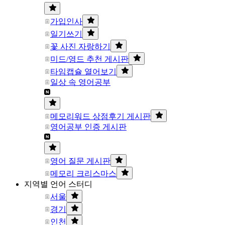
가입인사
일기쓰기
꽃 사진 자랑하기
미드/영드 추천 게시판
타임캡슐 열어보기
일상 속 영어공부
메모리워드 상점후기 게시판
영어공부 인증 게시판
영어 질문 게시판
메모리 크리스마스
지역별 언어 스터디
서울
경기
인천