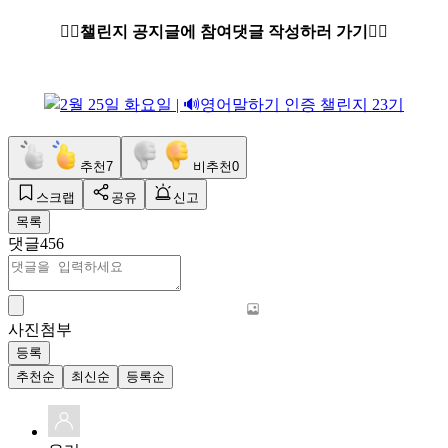
👇🏻챌린지 공지글에 참여댓글 작성하러 가기👇🏻
추천
7
비추천
0
스크랩
공유
신고
목록
댓글
456
사진첨부
등록
추천순
최신순
등록순