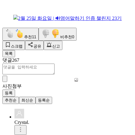
추천
11
비추천
0
스크랩
공유
신고
목록
댓글
267
사진첨부
등록
추천순
최신순
등록순
Crystal.