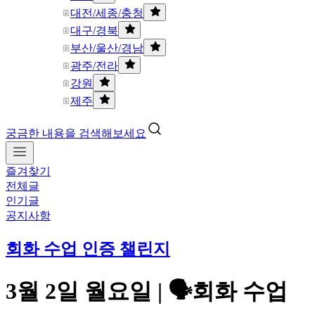
대전/세종/충청
대구/경북
부산/울산/경남
광주/전라
강원
제주
궁금한 내용을 검색해보세요
즐겨찾기
전체글
인기글
공지사항
회화 수업 인증 챌린지
3월 2일 월요일 | 🗣️회화 수업