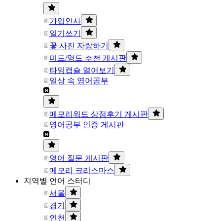
가입인사
일기쓰기
꽃 사진 자랑하기
미드/영드 추천 게시판
타임캡슐 열어보기
일상 속 영어공부
메모리워드 상점후기 게시판
영어공부 인증 게시판
영어 질문 게시판
메모리 크리스마스
지역별 언어 스터디
서울
경기
인천