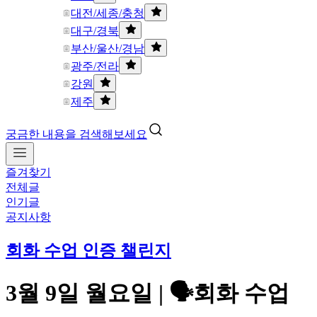
대전/세종/충청
대구/경북
부산/울산/경남
광주/전라
강원
제주
궁금한 내용을 검색해보세요
즐겨찾기
전체글
인기글
공지사항
회화 수업 인증 챌린지
3월 9일 월요일 | 🗣️회화 수업