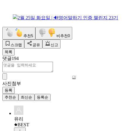
추천
5
비추천
0
스크랩
공유
신고
목록
댓글
194
사진첨부
등록
추천순
최신순
등록순
유리
BEST