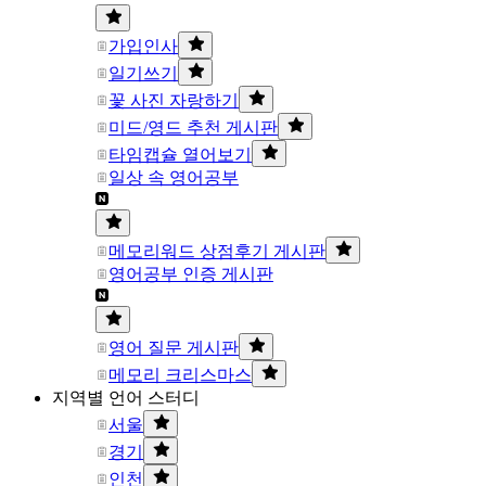
가입인사
일기쓰기
꽃 사진 자랑하기
미드/영드 추천 게시판
타임캡슐 열어보기
일상 속 영어공부
메모리워드 상점후기 게시판
영어공부 인증 게시판
영어 질문 게시판
메모리 크리스마스
지역별 언어 스터디
서울
경기
인천