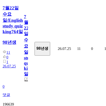
7월22일
수요
7
일/English
월
study quiz
22
king764일
일
수
98년생
요
98년생
26.07.25
11
0
일/English
11
0
study
1
quiz
26.07.25
king764
일
0
댓글
196639