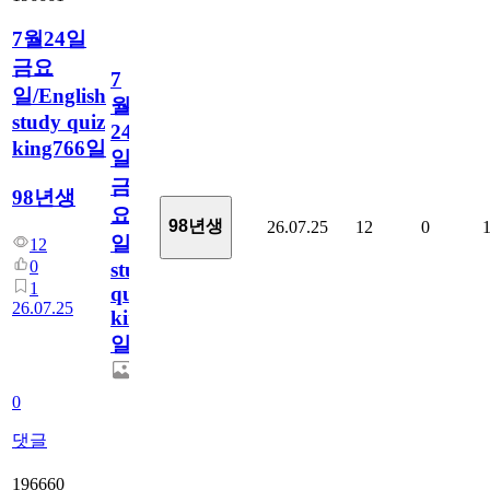
7월24일
금요
7
일/English
월
study quiz
24
king766일
일
금
98년생
요
98년생
26.07.25
12
0
일/English
12
0
study
1
quiz
26.07.25
king766
일
0
댓글
196660