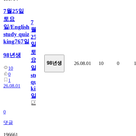
7월25일
토요
7
일/English
월
study quiz
25
king767일
일
토
98년생
요
98년생
26.08.01
10
0
일/English
10
0
study
1
quiz
26.08.01
king767
일
0
댓글
196661