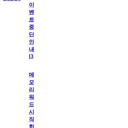
이
벤
트
중
단
안
내
[
31
]
메
모
리
워
드
시
작
한