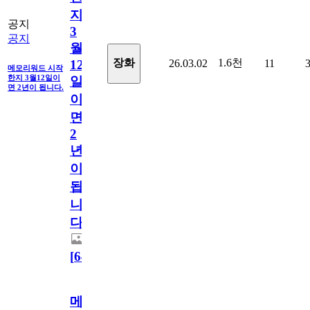
지
공지
3
공지
월
1.6천
장화
26.03.02
11
12
메모리워드 시작
한지 3월12일이
일
면 2년이 됩니다.
이
면
2
년
이
됩
니
다.
[
64
]
메