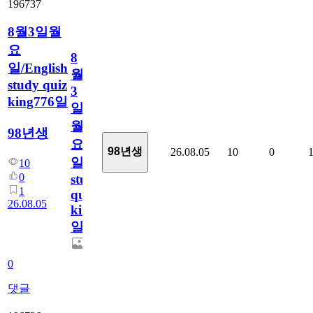
196737
8월3일월
요
8
일/English
월
study quiz
3
king776일
일
월
98년생
요
98년생
26.08.05
10
0
일/English
10
0
study
1
quiz
26.08.05
king776
일
0
댓글