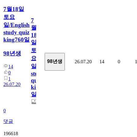
7월18일
토요
7
일/English
월
study quiz
18
king760일
일
토
98년생
요
98년생
26.07.20
14
0
일/English
14
0
study
1
quiz
26.07.20
king760
일
0
댓글
196618