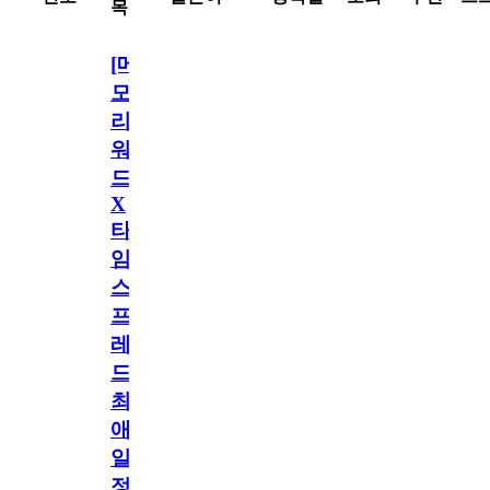
목
[메
모
리
워
드
X
타
임
스
프
레
드]
최
애
일
정