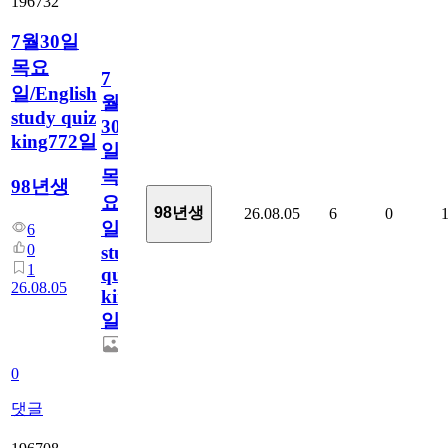
196732
7월30일
목요
7
일/English
월
study quiz
30
king772일
일
목
98년생
요
98년생
26.08.05
6
0
일/English
6
0
study
1
quiz
26.08.05
king772
일
0
댓글