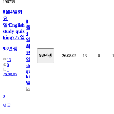
196739
8월4일화
요
8
일/English
월
study quiz
4
king777일
일
화
98년생
요
98년생
26.08.05
13
0
일/English
13
0
study
1
quiz
26.08.05
king777
일
0
댓글