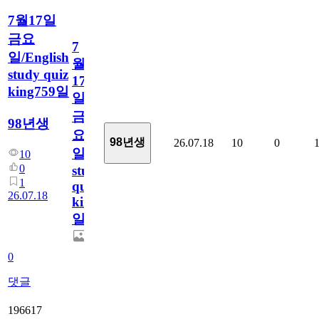
7월17일
금요
7
일/English
월
study quiz
17
king759일
일
금
98년생
요
98년생
26.07.18
10
0
일/English
10
0
study
1
quiz
26.07.18
king759
일
0
댓글
196617