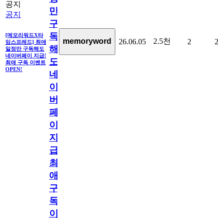
공지
만
공지
구
독
[메모리워드X타
2.5천
memoryword
26.06.05
2
임스프레드] 최애
해
일정만 구독해도
네이버페이 지급!
도
최애 구독 이벤트
OPEN!
네
이
버
페
이
지
급!
최
애
구
독
이