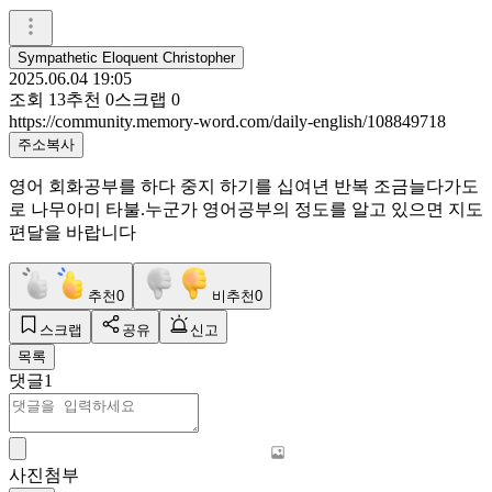
Sympathetic Eloquent Christopher
2025.06.04 19:05
조회
13
추천
0
스크랩
0
https://community.memory-word.com/daily-english/108849718
주소복사
영어 회화공부를 하다 중지 하기를 십여년 반복 조금늘다가도
로 나무아미 타불.누군가 영어공부의 정도를 알고 있으면 지도
편달을 바랍니다
추천
0
비추천
0
스크랩
공유
신고
목록
댓글
1
사진첨부