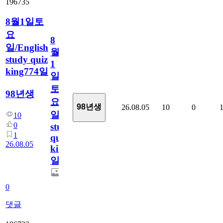
196735
8월1일토
요
8
일/English
월
study quiz
1
king774일
일
토
98년생
요
98년생
26.08.05
10
0
일/English
10
0
study
1
quiz
26.08.05
king774
일
0
댓글