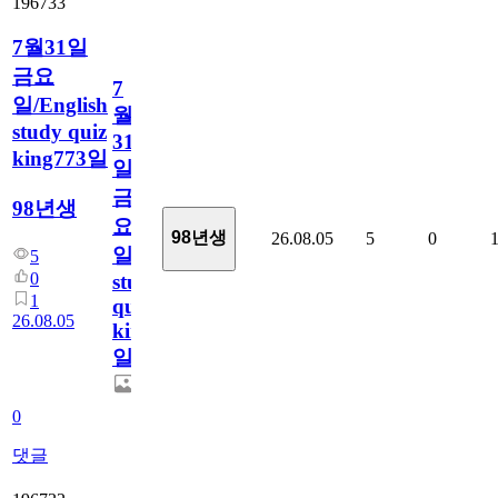
196733
7월31일
금요
7
일/English
월
study quiz
31
king773일
일
금
98년생
요
98년생
26.08.05
5
0
일/English
5
0
study
1
quiz
26.08.05
king773
일
0
댓글