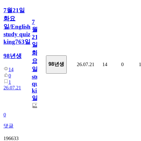
7월21일
화요
7
일/English
월
study quiz
21
king763일
일
화
98년생
요
98년생
26.07.21
14
0
일/English
14
0
study
1
quiz
26.07.21
king763
일
0
댓글
196633