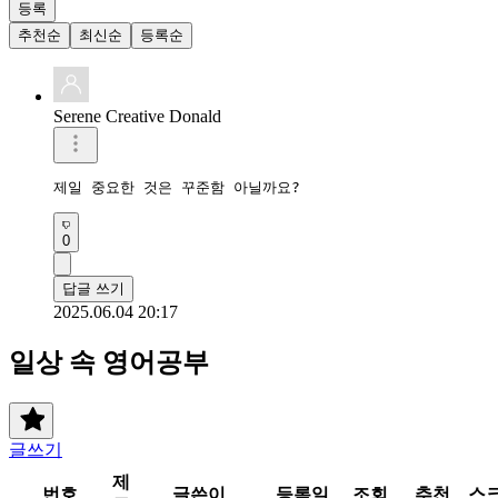
등록
추천순
최신순
등록순
Serene Creative Donald
제일 중요한 것은 꾸준함 아닐까요?
0
답글 쓰기
2025.06.04 20:17
일상 속 영어공부
글쓰기
제
번호
글쓴이
등록일
조회
추천
스