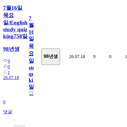
7월16일
목요
7
일/English
월
study quiz
16
king758일
일
목
98년생
요
98년생
26.07.18
9
0
일/English
9
0
study
1
quiz
26.07.18
king758
일
0
댓글