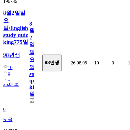
196736
8월2일일
요
8
일/English
월
study quiz
2
king775일
일
일
98년생
요
98년생
26.08.05
10
0
일/English
10
0
study
1
quiz
26.08.05
king775
일
0
댓글