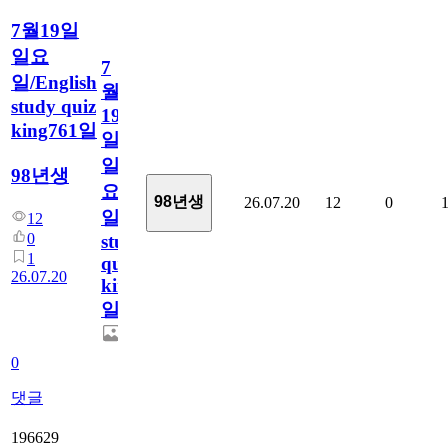
7월19일
일요
7
일/English
월
study quiz
19
king761일
일
일
98년생
요
98년생
26.07.20
12
0
일/English
12
0
study
1
quiz
26.07.20
king761
일
0
댓글
196629