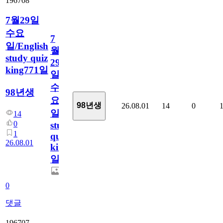
196708
7월29일
수요
7
일/English
월
study quiz
29
king771일
일
수
98년생
요
98년생
26.08.01
14
0
일/English
14
0
study
1
quiz
26.08.01
king771
일
0
댓글
196707