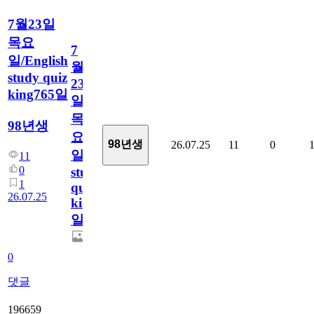
7월23일
목요
7
일/English
월
study quiz
23
king765일
일
목
98년생
요
98년생
26.07.25
11
0
일/English
11
0
study
1
quiz
26.07.25
king765
일
0
댓글
196659