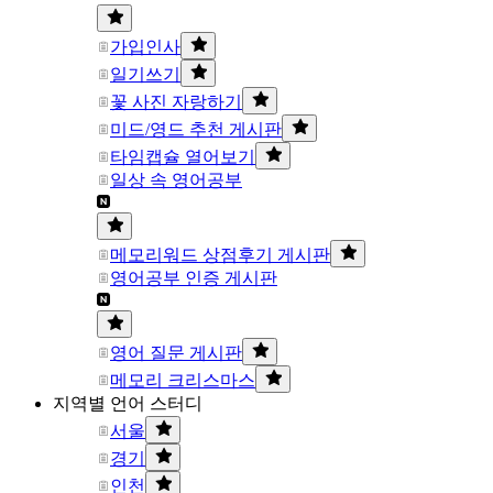
가입인사
일기쓰기
꽃 사진 자랑하기
미드/영드 추천 게시판
타임캡슐 열어보기
일상 속 영어공부
메모리워드 상점후기 게시판
영어공부 인증 게시판
영어 질문 게시판
메모리 크리스마스
지역별 언어 스터디
서울
경기
인천