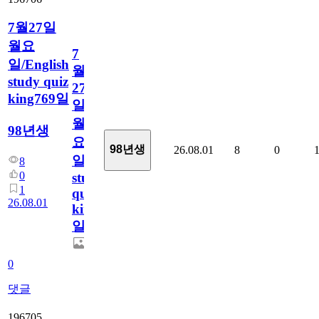
7월27일
월요
7
일/English
월
study quiz
27
king769일
일
월
98년생
요
98년생
26.08.01
8
0
일/English
8
0
study
1
quiz
26.08.01
king769
일
0
댓글
196705