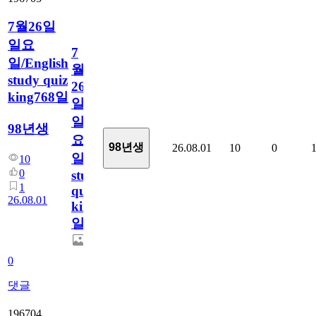
7월26일
일요
7
일/English
월
study quiz
26
king768일
일
일
98년생
요
98년생
26.08.01
10
0
일/English
10
0
study
1
quiz
26.08.01
king768
일
0
댓글
196704