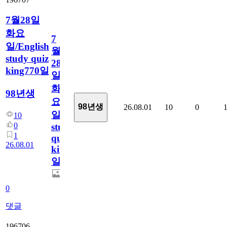
7월28일
화요
7
일/English
월
study quiz
28
king770일
일
화
98년생
요
98년생
26.08.01
10
0
일/English
10
0
study
1
quiz
26.08.01
king770
일
0
댓글
196706