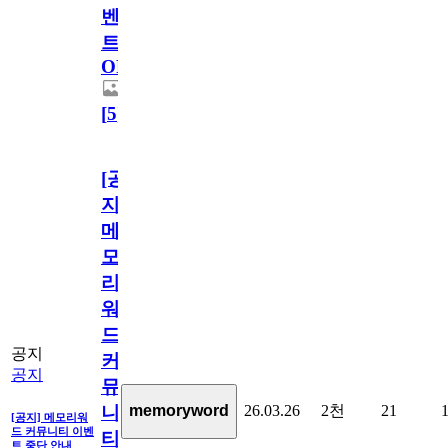
벤
트
OPEN!
[
5
]
[공
지]
메
모
리
워
드
공지
커
공지
뮤
26.03.26
2천
21
memoryword
니
[공지] 메모리워
드 커뮤니티 이벤
티
트 중단 안내