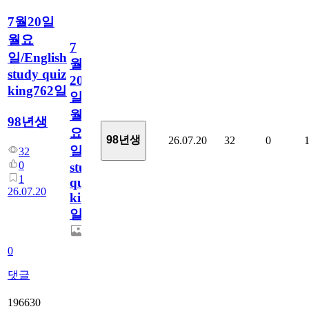
7월20일
월요
7
일/English
월
study quiz
20
king762일
일
월
98년생
요
98년생
26.07.20
32
0
일/English
32
0
study
1
quiz
26.07.20
king762
일
0
댓글
196630