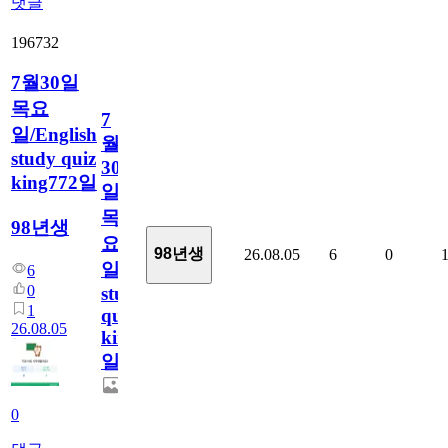
댓글
196732
7월30일
목요
7
일/English
월
study quiz
30
king772일
일
목
98년생
요
98년생
26.08.05
6
0
일/English
6
0
study
1
quiz
26.08.05
king772
일
0