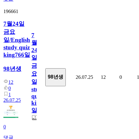
196661
7월24일
금요
7
일/English
월
study quiz
24
king766일
일
금
98년생
요
98년생
26.07.25
12
0
일/English
12
0
study
1
quiz
26.07.25
king766
일
0
댓글