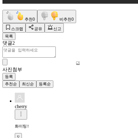
추천
0
비추천
0
스크랩
공유
신고
목록
댓글
2
사진첨부
등록
추천순
최신순
등록순
cherry
화이팅!