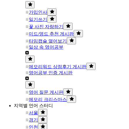
가입인사
일기쓰기
꽃 사진 자랑하기
미드/영드 추천 게시판
타임캡슐 열어보기
일상 속 영어공부
메모리워드 상점후기 게시판
영어공부 인증 게시판
영어 질문 게시판
메모리 크리스마스
지역별 언어 스터디
서울
경기
인천