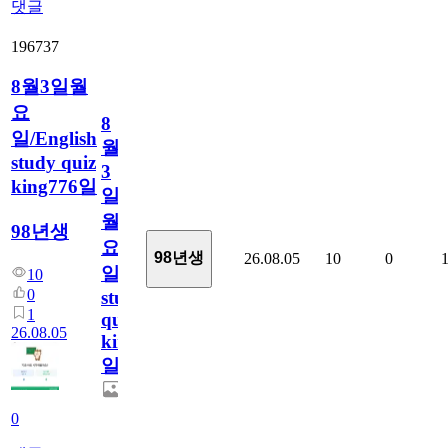
댓글
196737
8월3일월
요
8
일/English
월
study quiz
3
king776일
일
월
98년생
요
98년생
26.08.05
10
0
일/English
10
0
study
1
quiz
26.08.05
king776
일
0