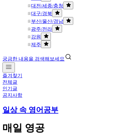
대전/세종/충청
대구/경북
부산/울산/경남
광주/전라
강원
제주
궁금한 내용을 검색해보세요
즐겨찾기
전체글
인기글
공지사항
일상 속 영어공부
매일 영공