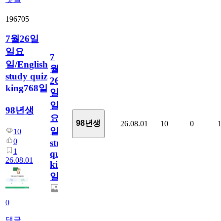
196705
7월26일
일요
7
일/English
월
study quiz
26
king768일
일
일
98년생
요
98년생
26.08.01
10
0
일/English
10
0
study
1
quiz
26.08.01
king768
일
0
댓글