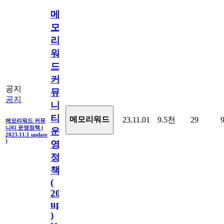
메
모
리
워
드
커
공지
뮤
공지
니
티
메모리워드
23.11.01
9.5천
29
메모리워드 커뮤
니티 운영정책 (
운
2023.11.1 update
)
영
정
책
(
2023.11.1
update
)