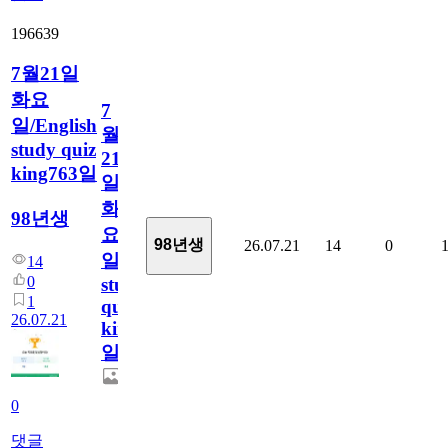
196639
7월21일
화요
7
일/English
월
study quiz
21
king763일
일
화
98년생
요
98년생
26.07.21
14
0
일/English
14
0
study
1
quiz
26.07.21
king763
일
0
댓글