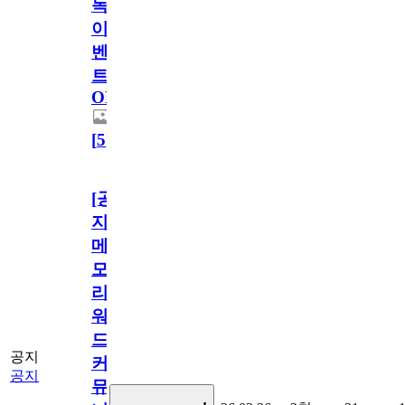
독
이
벤
트
OPEN!
[
5
]
[공
지]
메
모
리
워
드
공지
커
공지
뮤