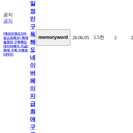
일
정
공지
만
공지
구
독
[메모리워드X타
2.5천
memoryword
26.06.05
2
임스프레드] 최애
해
일정만 구독해도
네이버페이 지급!
도
최애 구독 이벤트
OPEN!
네
이
버
페
이
지
급!
최
애
구