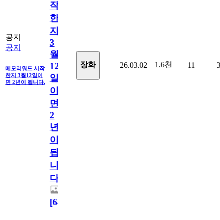
작
한
지
공지
3
공지
월
1.6천
장화
26.03.02
11
12
메모리워드 시작
한지 3월12일이
일
면 2년이 됩니다.
이
면
2
년
이
됩
니
다.
[
64
]