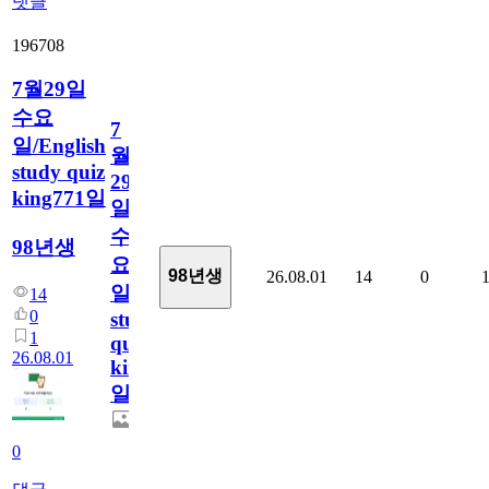
댓글
196708
7월29일
수요
7
일/English
월
study quiz
29
king771일
일
수
98년생
요
98년생
26.08.01
14
0
일/English
14
0
study
1
quiz
26.08.01
king771
일
0