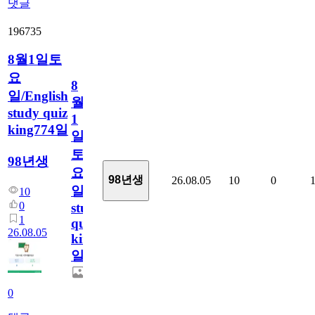
댓글
196735
8월1일토
요
8
일/English
월
study quiz
1
king774일
일
토
98년생
요
98년생
26.08.05
10
0
일/English
10
0
study
1
quiz
26.08.05
king774
일
0