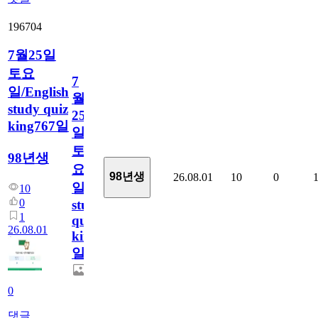
196704
7월25일
토요
7
일/English
월
study quiz
25
king767일
일
토
98년생
요
98년생
26.08.01
10
0
일/English
10
0
study
1
quiz
26.08.01
king767
일
0
댓글