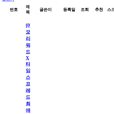
제
번호
글쓴이
등록일
조회
추천
스
목
[메
모
리
워
드
X
타
임
스
프
레
드]
최
애