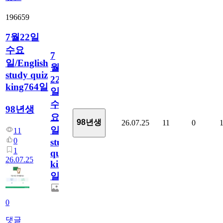
196659
7월22일
수요
7
일/English
월
study quiz
22
king764일
일
수
98년생
요
98년생
26.07.25
11
0
일/English
11
0
study
1
quiz
26.07.25
king764
일
0
댓글