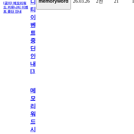
26.03.26
2천
21
memoryword
니
[공지] 메모리워
드 커뮤니티 이벤
티
트 중단 안내
이
벤
트
중
단
안
내
[
31
]
메
모
리
워
드
시