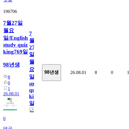
196706
7월27일
월요
7
일/English
월
study quiz
27
king769일
일
월
98년생
요
98년생
26.08.01
8
0
일/English
8
0
study
1
quiz
26.08.01
king769
일
0
댓글