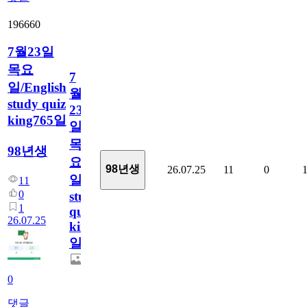
196660
7월23일
목요
7
일/English
월
study quiz
23
king765일
일
목
98년생
요
98년생
26.07.25
11
0
일/English
11
0
study
1
quiz
26.07.25
king765
일
0
댓글