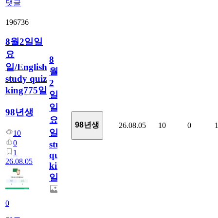
댓글
196736
8월2일일
요
8
일/English
월
study quiz
2
king775일
일
일
98년생
요
98년생
26.08.05
10
0
일/English
10
0
study
1
quiz
26.08.05
king775
일
0