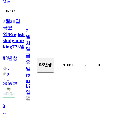
댓글
196733
7월31일
금요
7
일/English
월
study quiz
31
king773일
일
금
98년생
요
98년생
26.08.05
5
0
일/English
5
0
study
1
quiz
26.08.05
king773
일
0