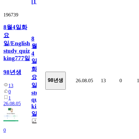
[
110
]
196739
8월4일화
요
8
일/English
월
study quiz
4
king777일
일
화
98년생
요
98년생
26.08.05
13
0
일/English
13
0
study
1
quiz
26.08.05
king777
일
0