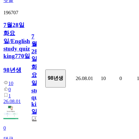
댓글
196707
7월28일
화요
7
일/English
월
study quiz
28
king770일
일
화
98년생
요
98년생
26.08.01
10
0
일/English
10
0
study
1
quiz
26.08.01
king770
일
0
댓글