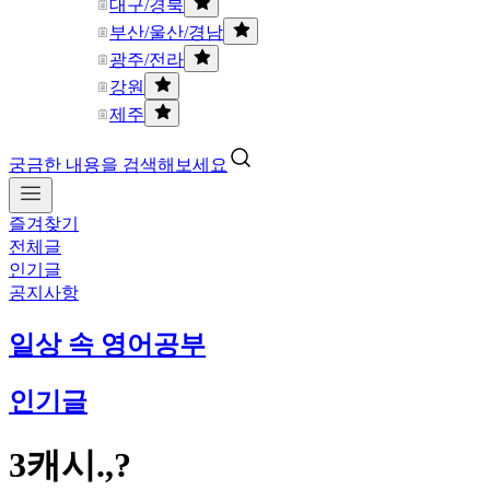
대구/경북
부산/울산/경남
광주/전라
강원
제주
궁금한 내용을 검색해보세요
즐겨찾기
전체글
인기글
공지사항
일상 속 영어공부
인기글
3캐시.,?