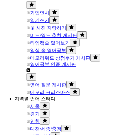
가입인사
일기쓰기
꽃 사진 자랑하기
미드/영드 추천 게시판
타임캡슐 열어보기
일상 속 영어공부
메모리워드 상점후기 게시판
영어공부 인증 게시판
영어 질문 게시판
메모리 크리스마스
지역별 언어 스터디
서울
경기
인천
대전/세종/충청