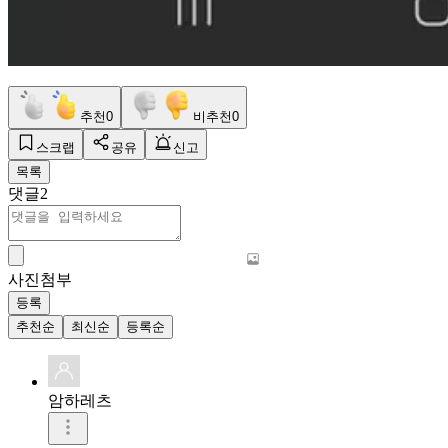
추천
0
비추천
0
스크랩
공유
신고
목록
댓글
2
사진첨부
등록
추천순
최신순
등록순
암하레츠