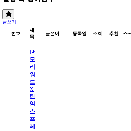
글쓰기
제
번호
글쓴이
등록일
조회
추천
스
목
[메
모
리
워
드
X
타
임
스
프
레