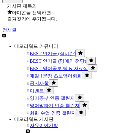
게시판 제목의
아이콘을 선택하면
즐겨찾기에 추가됩니다.
전체글
메모리워드 커뮤니티
BEST 인기글 (실시간)
BEST 인기글 (명예의 전당)
BEST 영어공부 팁 & 자료실
매일 1문장 초보영어회화
공지사항
이벤트
영어공부 인증 챌린지
영어말하기 인증 챌린지
회화 수업 인증 챌린지
메모리워드 게시판
자유이야기방