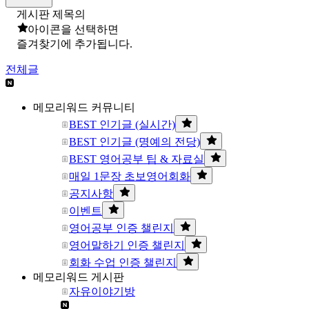
게시판 제목의
아이콘을 선택하면
즐겨찾기에 추가됩니다.
전체글
메모리워드 커뮤니티
BEST 인기글 (실시간)
BEST 인기글 (명예의 전당)
BEST 영어공부 팁 & 자료실
매일 1문장 초보영어회화
공지사항
이벤트
영어공부 인증 챌린지
영어말하기 인증 챌린지
회화 수업 인증 챌린지
메모리워드 게시판
자유이야기방