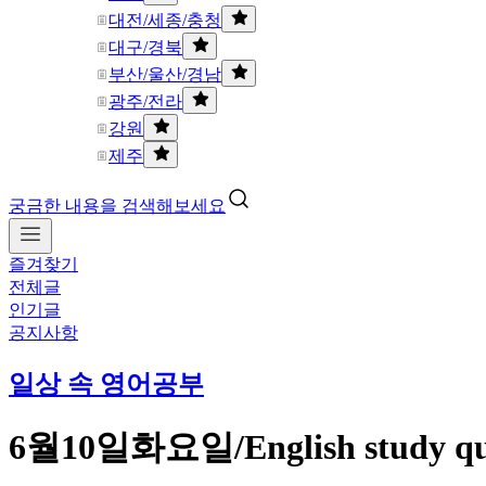
대전/세종/충청
대구/경북
부산/울산/경남
광주/전라
강원
제주
궁금한 내용을 검색해보세요
즐겨찾기
전체글
인기글
공지사항
일상 속 영어공부
6월10일화요일/English study qu