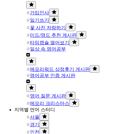
가입인사
일기쓰기
꽃 사진 자랑하기
미드/영드 추천 게시판
타임캡슐 열어보기
일상 속 영어공부
메모리워드 상점후기 게시판
영어공부 인증 게시판
영어 질문 게시판
메모리 크리스마스
지역별 언어 스터디
서울
경기
인천