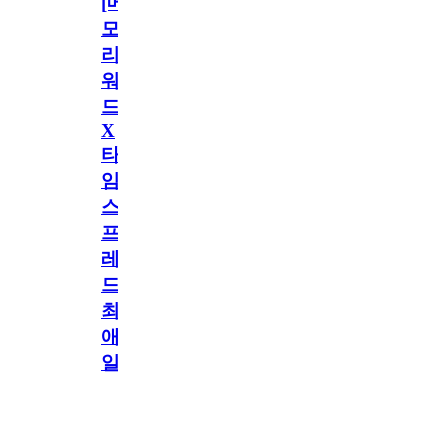
[메
모
리
워
드
X
타
임
스
프
레
드]
최
애
일
정
공지
만
공지
구