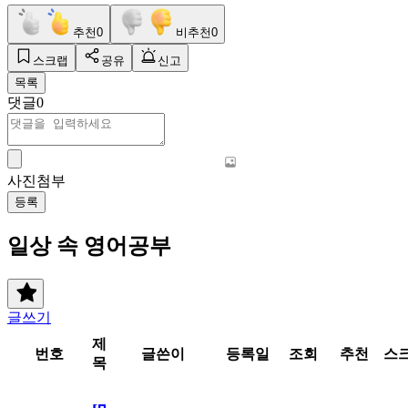
추천
0
비추천
0
스크랩
공유
신고
목록
댓글
0
사진첨부
등록
일상 속 영어공부
글쓰기
제
번호
글쓴이
등록일
조회
추천
스
목