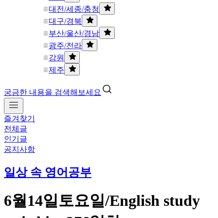
대전/세종/충청
대구/경북
부산/울산/경남
광주/전라
강원
제주
궁금한 내용을 검색해보세요
즐겨찾기
전체글
인기글
공지사항
일상 속 영어공부
6월14일토요일/English study