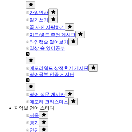
가입인사
일기쓰기
꽃 사진 자랑하기
미드/영드 추천 게시판
타임캡슐 열어보기
일상 속 영어공부
메모리워드 상점후기 게시판
영어공부 인증 게시판
영어 질문 게시판
메모리 크리스마스
지역별 언어 스터디
서울
경기
인천