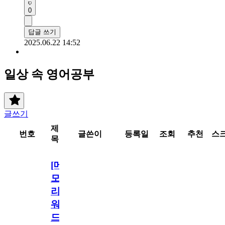
0
답글 쓰기
2025.06.22 14:52
일상 속 영어공부
글쓰기
제
번호
글쓴이
등록일
조회
추천
스
목
[메
모
리
워
드