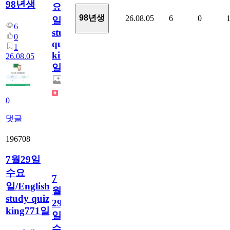
98년생
요
98년생
26.08.05
6
0
일/English
6
study
0
quiz
1
king772
26.08.05
일
0
댓글
196708
7월29일
수요
7
일/English
월
study quiz
29
king771일
일
수