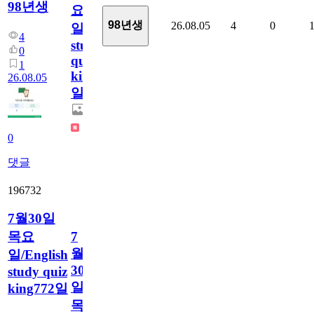
98년생
요
98년생
26.08.05
4
0
일/English
4
study
0
quiz
1
king773
26.08.05
일
0
댓글
196732
7월30일
목요
7
월
일/English
30
study quiz
일
king772일
목