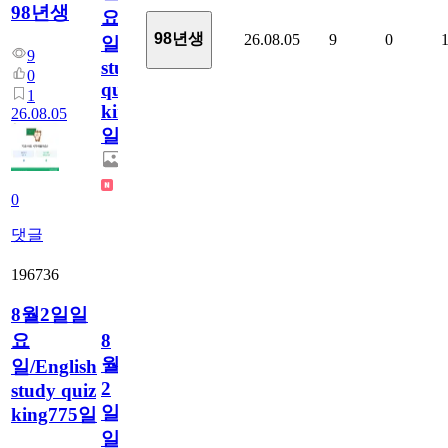
98년생
요
98년생
26.08.05
9
0
일/English
9
study
0
quiz
1
king776
26.08.05
일
0
댓글
196736
8월2일일
요
8
월
일/English
2
study quiz
일
king775일
일