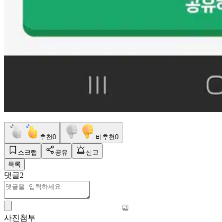
추천
0
비추천
0
스크랩
공유
신고
목록
댓글
2
사진첨부