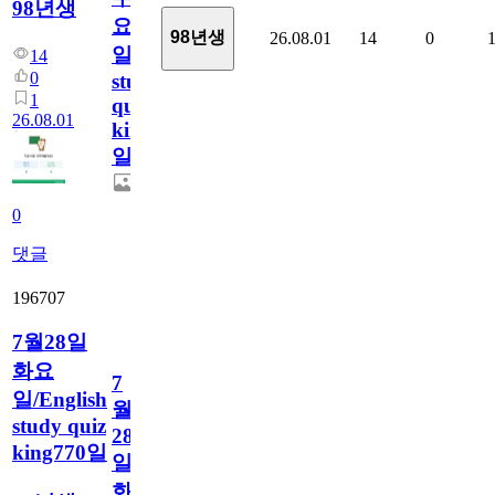
98년생
요
98년생
26.08.01
14
0
일/English
14
0
study
1
quiz
26.08.01
king771
일
0
댓글
196707
7월28일
화요
7
일/English
월
study quiz
28
king770일
일
화