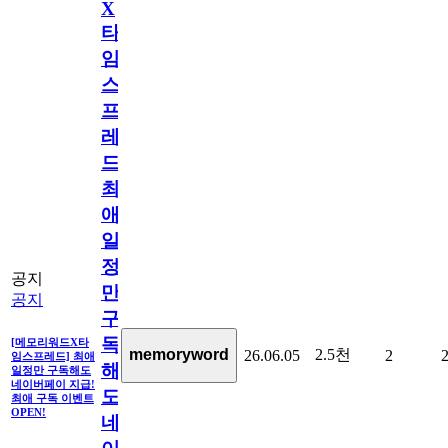
X
타
임
스
프
레
드]
최
애
일
정
공지
만
공지
구
독
[메모리워드X타
2.5천
memoryword
26.06.05
2
임스프레드] 최애
해
일정만 구독해도
네이버페이 지급!
도
최애 구독 이벤트
OPEN!
네