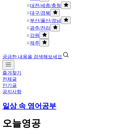
대전/세종/충청
대구/경북
부산/울산/경남
광주/전라
강원
제주
궁금한 내용을 검색해보세요
즐겨찾기
전체글
인기글
공지사항
일상 속 영어공부
오늘영공