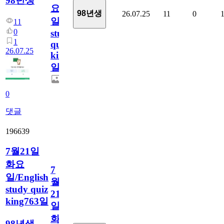
98년생
요
98년생
26.07.25
11
0
일/English
11
0
study
1
quiz
26.07.25
king764
일
0
댓글
196639
7월21일
화요
7
일/English
월
study quiz
21
king763일
일
화
98년생