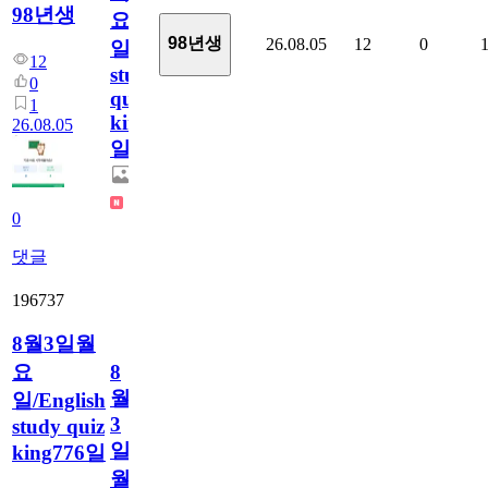
98년생
요
98년생
26.08.05
12
0
일/English
12
study
0
quiz
1
king777
26.08.05
일
0
댓글
196737
8월3일월
요
8
월
일/English
3
study quiz
일
king776일
월