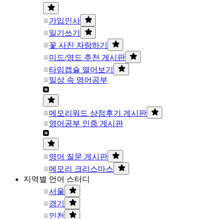
가입인사
일기쓰기
꽃 사진 자랑하기
미드/영드 추천 게시판
타임캡슐 열어보기
일상 속 영어공부
메모리워드 상점후기 게시판
영어공부 인증 게시판
영어 질문 게시판
메모리 크리스마스
지역별 언어 스터디
서울
경기
인천