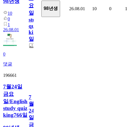
98년생
요
98년생
26.08.01
10
0
일/English
10
0
study
1
quiz
26.08.01
king767
일
0
댓글
196661
7월24일
금요
7
일/English
월
study quiz
24
king766일
일
금