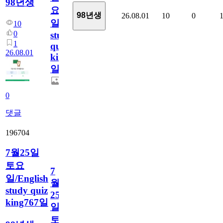
98년생
요
98년생
26.08.01
10
0
일/English
10
0
study
1
quiz
26.08.01
king768
일
0
댓글
196704
7월25일
토요
7
일/English
월
study quiz
25
king767일
일
토