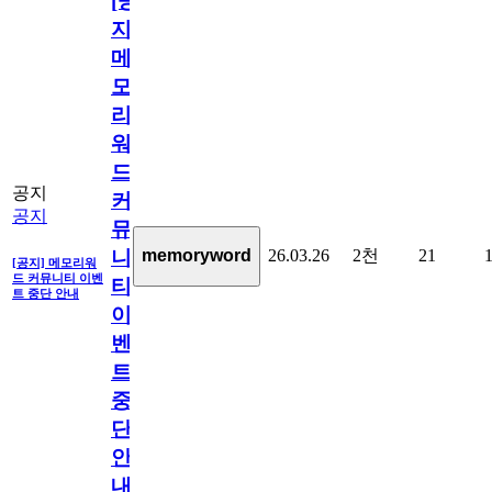
[공
지]
메
모
리
워
드
공지
커
공지
뮤
26.03.26
2천
21
memoryword
니
[공지] 메모리워
드 커뮤니티 이벤
티
트 중단 안내
이
벤
트
중
단
안
내