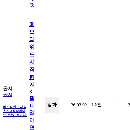
[
31
]
메
모
리
워
드
시
작
한
지
공지
3
공지
월
1.6천
장화
26.03.02
11
12
메모리워드 시작
한지 3월12일이
일
면 2년이 됩니다.
이
면