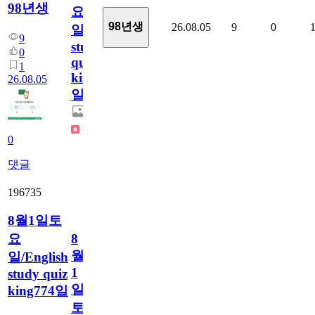
98년생
요
98년생
26.08.05
9
0
일/English
9
study
0
quiz
1
king775
26.08.05
일
0
댓글
196735
8월1일토
요
8
월
일/English
1
study quiz
일
king774일
토