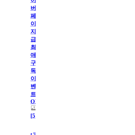
이
버
페
이
지
급!
최
애
구
독
이
벤
트
OPEN!
[
5
]