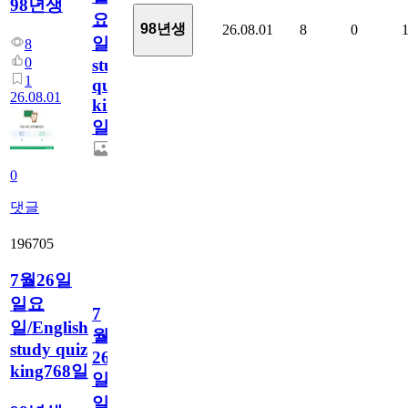
98년생
요
98년생
26.08.01
8
0
일/English
8
0
study
1
quiz
26.08.01
king769
일
0
댓글
196705
7월26일
일요
7
일/English
월
study quiz
26
king768일
일
일