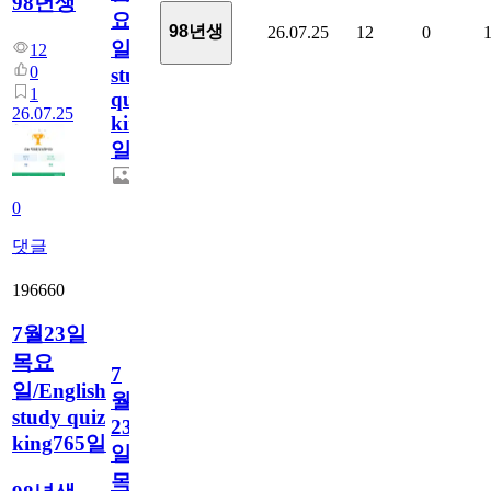
98년생
요
98년생
26.07.25
12
0
일/English
12
0
study
1
quiz
26.07.25
king766
일
0
댓글
196660
7월23일
목요
7
일/English
월
study quiz
23
king765일
일
목