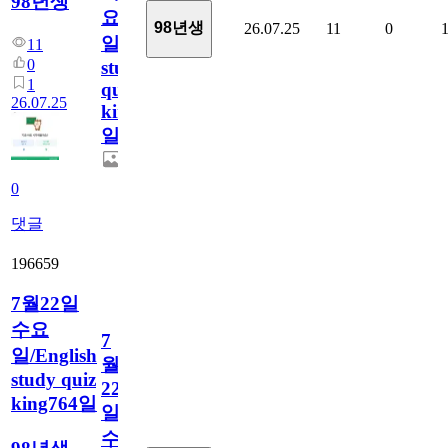
98년생
요
98년생
26.07.25
11
0
일/English
11
0
study
1
quiz
26.07.25
king765
일
0
댓글
196659
7월22일
수요
7
일/English
월
study quiz
22
king764일
일
수