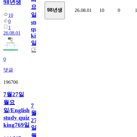
98년생
요
98년생
26.08.01
10
0
일/English
10
0
study
1
quiz
26.08.01
king770
일
0
댓글
196706
7월27일
월요
7
일/English
월
study quiz
27
king769일
일
월