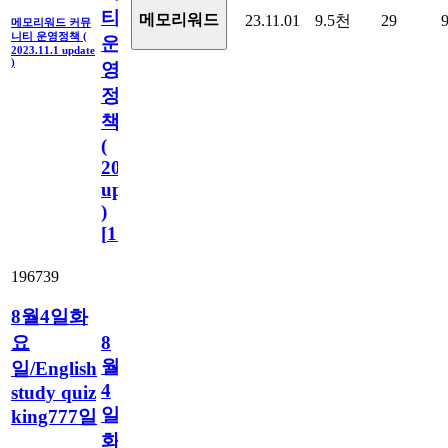
티
메모리워드
23.11.01
9.5천
29
메모리워드 커뮤
니티 운영정책 (
운
2023.11.1 update
)
영
정
책
(
2023.11.1
update
)
[
110
]
196739
8월4일화
요
8
월
일/English
4
study quiz
일
king777일
화