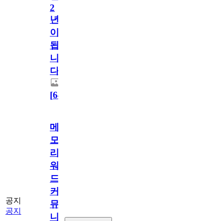
2
년
이
됩
니
다.
[
64
]
메
모
리
워
드
커
공지
뮤
공지
니