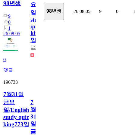
98년생
요
98년생
26.08.05
9
0
일/English
9
study
0
quiz
1
king774
26.08.05
일
0
댓글
196733
7월31일
금요
7
월
일/English
31
study quiz
일
king773일
금