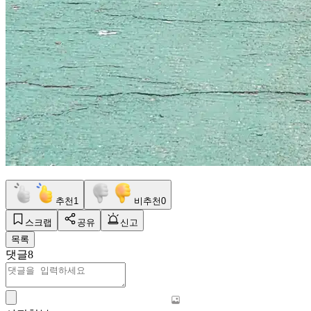
추천
1
비추천
0
스크랩
공유
신고
목록
댓글
8