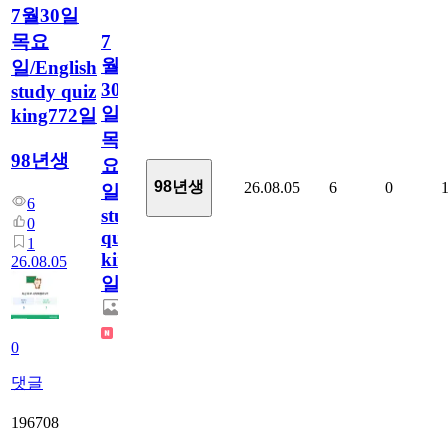
7월30일
목요
7
월
일/English
30
study quiz
일
king772일
목
98년생
요
98년생
26.08.05
6
0
일/English
6
study
0
quiz
1
king772
26.08.05
일
0
댓글
196708