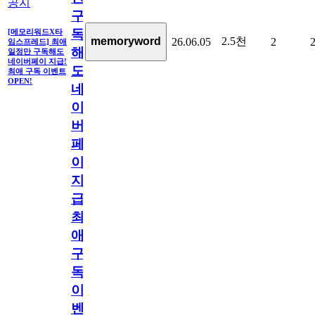
공지
구
독
[메모리워드X타
2.5천
memoryword
26.06.05
2
임스프레드] 최애
해
일정만 구독해도
네이버페이 지급!
도
최애 구독 이벤트
OPEN!
네
이
버
페
이
지
급!
최
애
구
독
이
벤