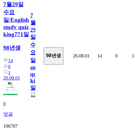
7월29일
수요
7
일/English
월
study quiz
29
king771일
일
수
98년생
요
98년생
26.08.01
14
0
일/English
14
0
study
1
quiz
26.08.01
king771
일
0
댓글
196707