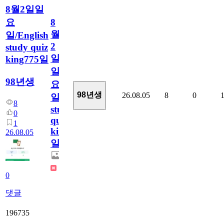
8월2일일
요
8
월
일/English
2
study quiz
일
king775일
일
98년생
요
98년생
26.08.05
8
0
일/English
8
study
0
quiz
1
king775
26.08.05
일
0
댓글
196735