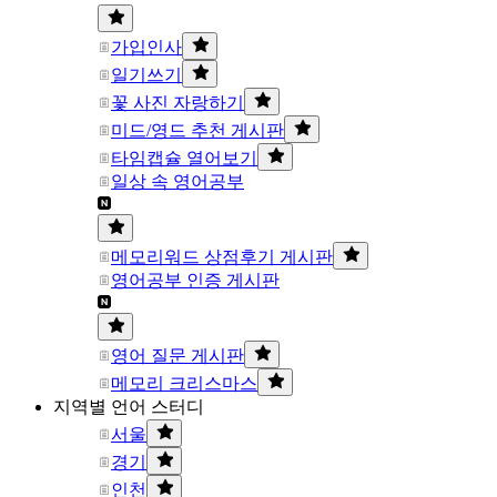
가입인사
일기쓰기
꽃 사진 자랑하기
미드/영드 추천 게시판
타임캡슐 열어보기
일상 속 영어공부
메모리워드 상점후기 게시판
영어공부 인증 게시판
영어 질문 게시판
메모리 크리스마스
지역별 언어 스터디
서울
경기
인천