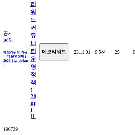
리
워
드
커
공지
뮤
공지
니
티
메모리워드
23.11.01
9.5천
29
메모리워드 커뮤
니티 운영정책 (
운
2023.11.1 update
)
영
정
책
(
2023.11.1
update
)
[
110
]
196739