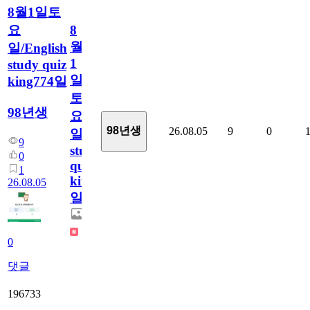
8월1일토
요
8
월
일/English
1
study quiz
일
king774일
토
98년생
요
98년생
26.08.05
9
0
일/English
9
study
0
quiz
1
king774
26.08.05
일
0
댓글
196733