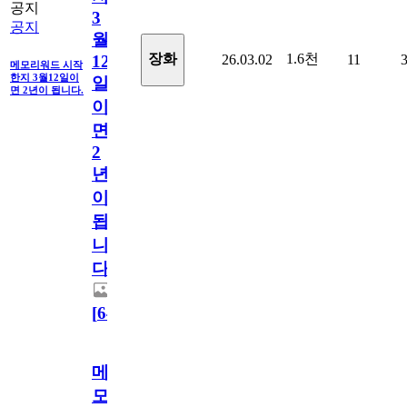
공지
3
공지
월
1.6천
장화
26.03.02
11
12
메모리워드 시작
한지 3월12일이
일
면 2년이 됩니다.
이
면
2
년
이
됩
니
다.
[
64
]
메
모