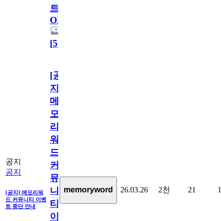
트
OPEN!
[
5
]
[공
지]
메
모
리
워
드
공지
커
공지
뮤
26.03.26
2천
21
memoryword
니
[공지] 메모리워
드 커뮤니티 이벤
티
트 중단 안내
이