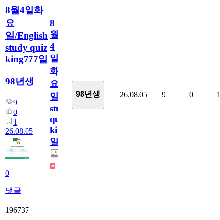
8월4일화
요
8
월
일/English
4
study quiz
일
king777일
화
98년생
요
98년생
26.08.05
9
0
일/English
9
study
0
quiz
1
king777
26.08.05
일
0
댓글
196737