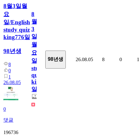
8월3일월
요
8
월
일/English
3
study quiz
일
king776일
월
98년생
요
98년생
26.08.05
8
0
일/English
8
study
0
quiz
1
king776
26.08.05
일
0
댓글
196736