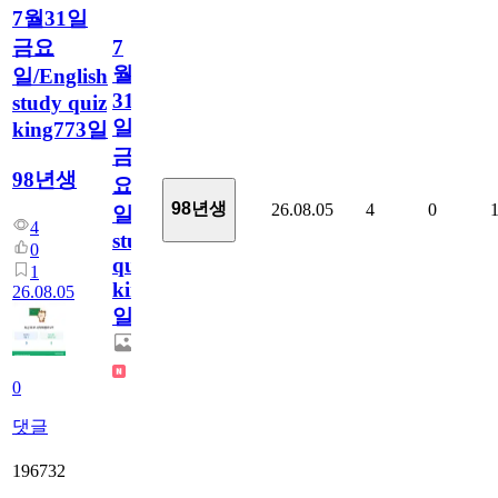
7월31일
금요
7
월
일/English
31
study quiz
일
king773일
금
98년생
요
98년생
26.08.05
4
0
일/English
4
study
0
quiz
1
king773
26.08.05
일
0
댓글
196732