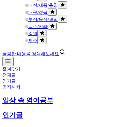
대전/세종/충청
대구/경북
부산/울산/경남
광주/전라
강원
제주
궁금한 내용을 검색해보세요
즐겨찾기
전체글
인기글
공지사항
일상 속 영어공부
인기글