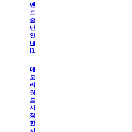
벤
트
중
단
안
내
[
31
]
메
모
리
워
드
시
작
한
지