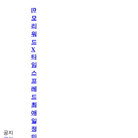
[메
모
리
워
드
X
타
임
스
프
레
드]
최
애
일
정
공지
만