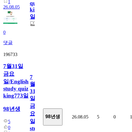
1
quiz
26.08.05
king774
일
0
댓글
196733
7월31일
금요
7
일/English
월
study quiz
31
king773일
일
금
98년생
요
98년생
26.08.05
5
0
일/English
5
0
study