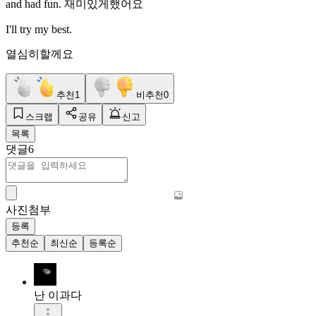
and had fun. 재미있게했어요
I'll try my best.
열심히할께요
추천
1
비추천
0
스크랩
공유
신고
목록
댓글
6
사진첨부
등록
추천순
최신순
등록순
난 이과다