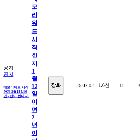
모
리
워
드
시
작
한
지
공지
3
공지
월
1.6천
장화
26.03.02
11
12
메모리워드 시작
한지 3월12일이
일
면 2년이 됩니다.
이
면
2
년
이