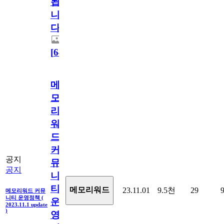
됩
니
다.
[
64
]
메
모
리
워
드
커
공지
뮤
공지
니
티
메모리워드
23.11.01
9.5천
29
메모리워드 커뮤
니티 운영정책 (
운
2023.11.1 update
)
영