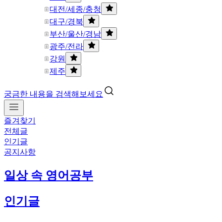
대전/세종/충청
대구/경북
부산/울산/경남
광주/전라
강원
제주
궁금한 내용을 검색해보세요
즐겨찾기
전체글
인기글
공지사항
일상 속 영어공부
인기글