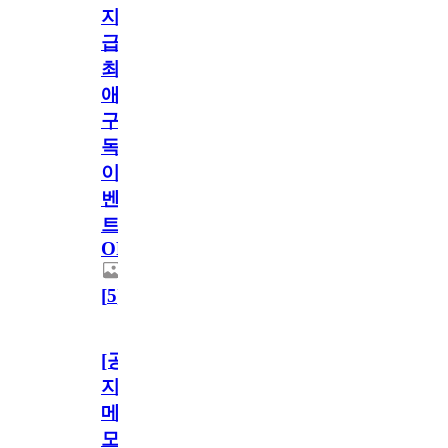
지
급!
최
애
구
독
이
벤
트
OPEN!
[
5
]
[공
지]
메
모