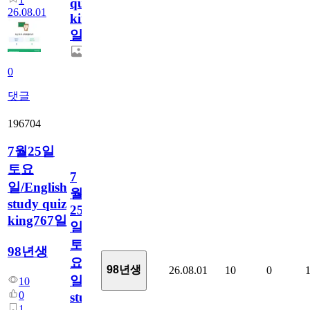
quiz
26.08.01
king768
일
0
댓글
196704
7월25일
토요
7
일/English
월
study quiz
25
king767일
일
토
98년생
요
98년생
26.08.01
10
0
일/English
10
0
study
1