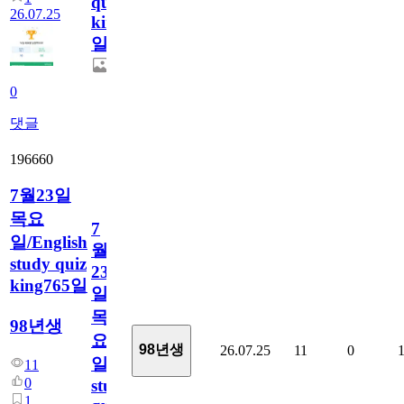
quiz
26.07.25
king766
일
0
댓글
196660
7월23일
목요
7
일/English
월
study quiz
23
king765일
일
목
98년생
요
98년생
26.07.25
11
0
일/English
11
0
study
1