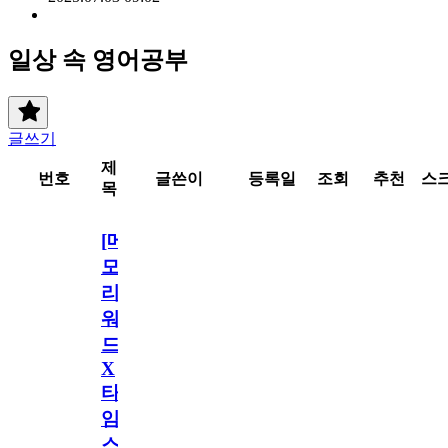
일상 속 영어공부
글쓰기
제
번호
글쓴이
등록일
조회
추천
스
목
[메
모
리
워
드
X
타
임
스