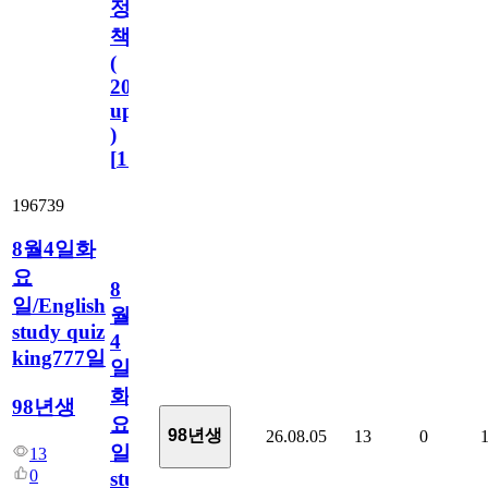
정
책
(
2023.11.1
update
)
[
110
]
196739
8월4일화
요
8
일/English
월
study quiz
4
king777일
일
화
98년생
요
98년생
26.08.05
13
0
일/English
13
0
study