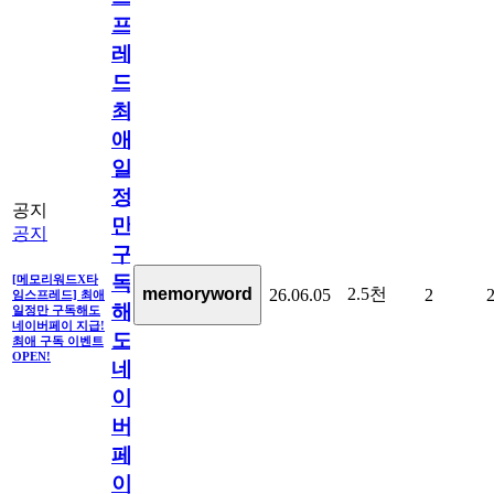
프
레
드]
최
애
일
정
공지
만
공지
구
독
[메모리워드X타
2.5천
memoryword
26.06.05
2
임스프레드] 최애
해
일정만 구독해도
네이버페이 지급!
도
최애 구독 이벤트
OPEN!
네
이
버
페
이