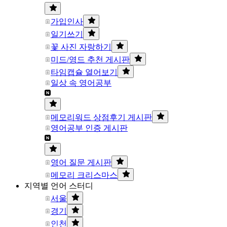
가입인사
일기쓰기
꽃 사진 자랑하기
미드/영드 추천 게시판
타임캡슐 열어보기
일상 속 영어공부
메모리워드 상점후기 게시판
영어공부 인증 게시판
영어 질문 게시판
메모리 크리스마스
지역별 언어 스터디
서울
경기
인천