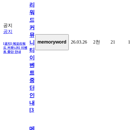
리
워
드
공지
커
공지
뮤
26.03.26
2천
21
memoryword
니
[공지] 메모리워
드 커뮤니티 이벤
티
트 중단 안내
이
벤
트
중
단
안
내
[
31
]
메