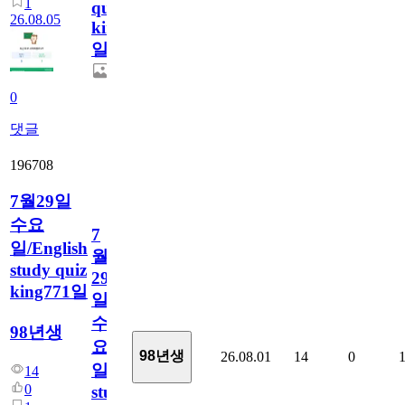
1
quiz
26.08.05
king772
일
0
댓글
196708
7월29일
수요
7
일/English
월
study quiz
29
king771일
일
수
98년생
요
98년생
26.08.01
14
0
일/English
14
0
study