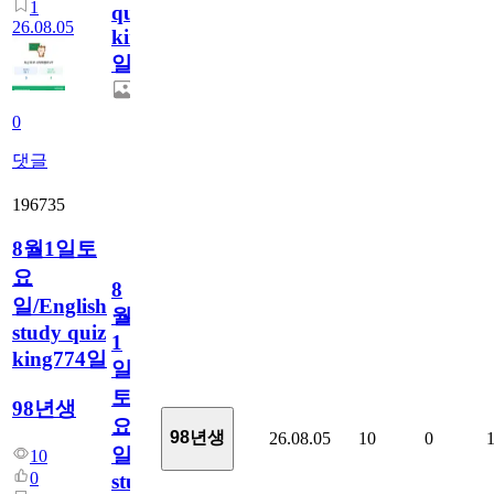
1
quiz
26.08.05
king775
일
0
댓글
196735
8월1일토
요
8
일/English
월
study quiz
1
king774일
일
토
98년생
요
98년생
26.08.05
10
0
일/English
10
0
study