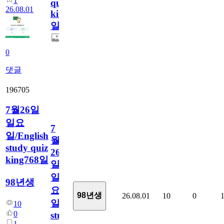
1
quiz
26.08.01
king769
일
0
댓글
196705
7월26일
일요
7
일/English
월
study quiz
26
king768일
일
일
98년생
요
98년생
26.08.01
10
0
일/English
10
0
study
1