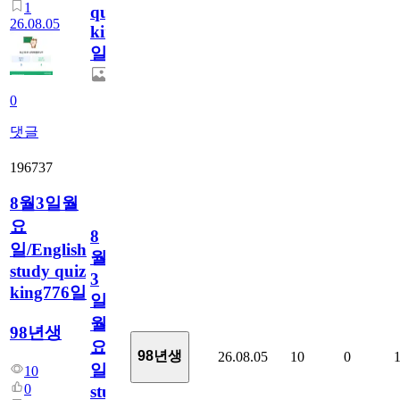
1
quiz
26.08.05
king777
일
0
댓글
196737
8월3일월
요
8
일/English
월
study quiz
3
king776일
일
월
98년생
요
98년생
26.08.05
10
0
일/English
10
0
study