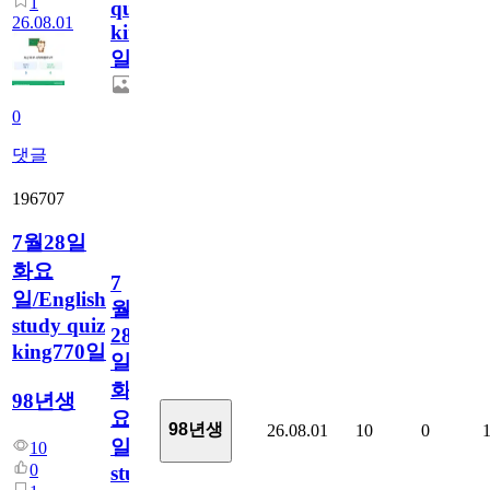
1
quiz
26.08.01
king771
일
0
댓글
196707
7월28일
화요
7
일/English
월
study quiz
28
king770일
일
화
98년생
요
98년생
26.08.01
10
0
일/English
10
0
study