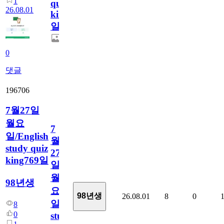
1
quiz
26.08.01
king770
일
0
댓글
196706
7월27일
월요
7
일/English
월
study quiz
27
king769일
일
월
98년생
요
98년생
26.08.01
8
0
일/English
8
0
study