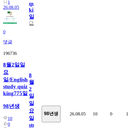
1
quiz
26.08.05
king776
일
0
댓글
196736
8월2일일
요
8
일/English
월
study quiz
2
king775일
일
일
98년생
요
98년생
26.08.05
10
0
일/English
10
0
study