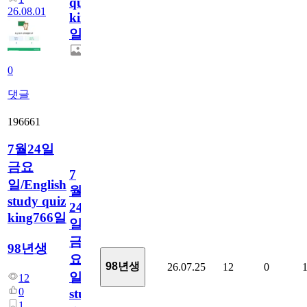
quiz
26.08.01
king767
일
0
댓글
196661
7월24일
금요
7
일/English
월
study quiz
24
king766일
일
금
98년생
요
98년생
26.07.25
12
0
일/English
12
0
study
1