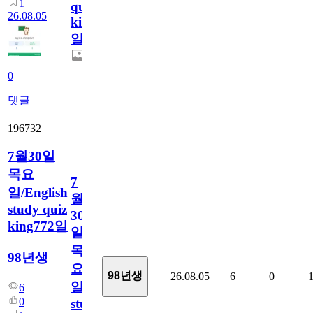
1
quiz
26.08.05
king773
일
0
댓글
196732
7월30일
목요
7
일/English
월
study quiz
30
king772일
일
목
98년생
요
98년생
26.08.05
6
0
일/English
6
0
study