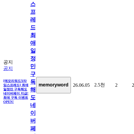
스
프
레
드]
최
애
일
정
공지
만
공지
구
독
[메모리워드X타
2.5천
memoryword
26.06.05
2
임스프레드] 최애
해
일정만 구독해도
네이버페이 지급!
도
최애 구독 이벤트
OPEN!
네
이
버
페