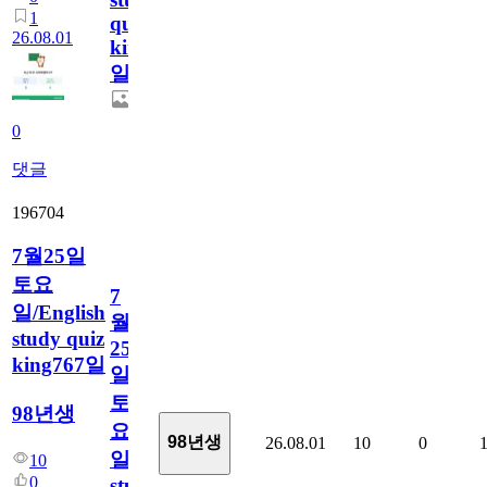
1
quiz
26.08.01
king768
일
0
댓글
196704
7월25일
토요
7
일/English
월
study quiz
25
king767일
일
토
98년생
요
98년생
26.08.01
10
0
일/English
10
0
study