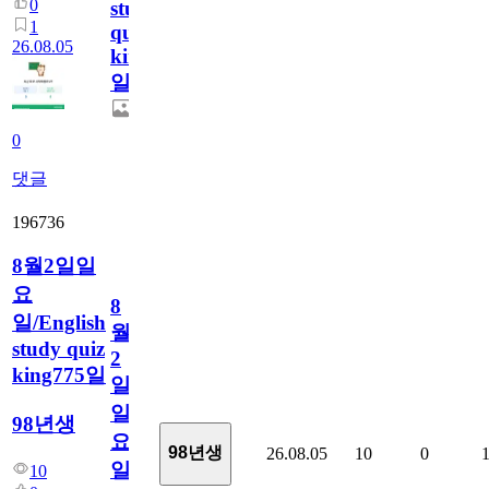
0
study
1
quiz
26.08.05
king776
일
0
댓글
196736
8월2일일
요
8
일/English
월
study quiz
2
king775일
일
일
98년생
요
98년생
26.08.05
10
0
일/English
10