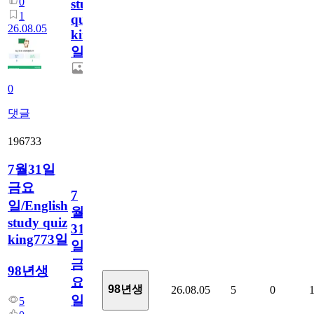
0
study
1
quiz
26.08.05
king774
일
0
댓글
196733
7월31일
금요
7
일/English
월
study quiz
31
king773일
일
금
98년생
요
98년생
26.08.05
5
0
일/English
5