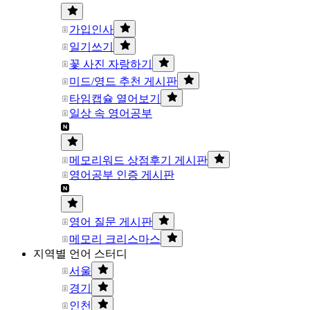
가입인사
일기쓰기
꽃 사진 자랑하기
미드/영드 추천 게시판
타임캡슐 열어보기
일상 속 영어공부
메모리워드 상점후기 게시판
영어공부 인증 게시판
영어 질문 게시판
메모리 크리스마스
지역별 언어 스터디
서울
경기
인천