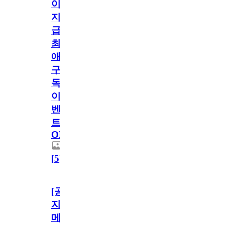
이
지
급!
최
애
구
독
이
벤
트
OPEN!
[
5
]
[공
지]
메