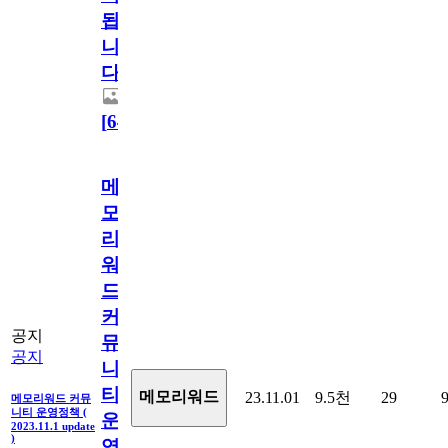
됩
니
다.
[
64
]
메
모
리
워
드
커
공지
뮤
공지
니
티
메모리워드
23.11.01
9.5천
29
메모리워드 커뮤
니티 운영정책 (
운
2023.11.1 update
)
영