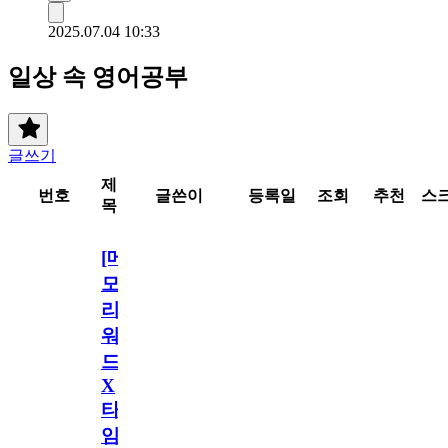
2025.07.04 10:33
일상 속 영어공부
글쓰기
제
번호
글쓴이
등록일
조회
추천
스
목
[메
모
리
워
드
X
타
임