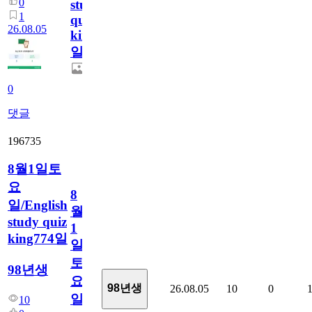
0
study
1
quiz
26.08.05
king775
일
0
댓글
196735
8월1일토
요
8
일/English
월
study quiz
1
king774일
일
토
98년생
요
98년생
26.08.05
10
0
일/English
10