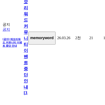
모
리
워
드
공지
커
공지
뮤
26.03.26
2천
21
memoryword
니
[공지] 메모리워
드 커뮤니티 이벤
티
트 중단 안내
이
벤
트
중
단
안
내
[
31
]