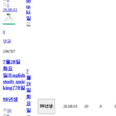
study
1
quiz
26.08.01
king771
일
0
댓글
196707
7월28일
화요
7
일/English
월
study quiz
28
king770일
일
화
98년생
요
98년생
26.08.01
10
0
일/English
10
0