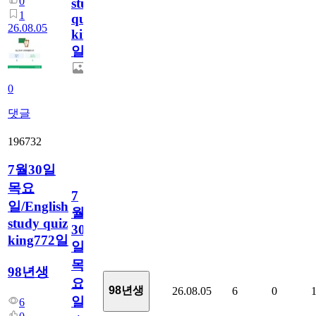
0
study
1
quiz
26.08.05
king773
일
0
댓글
196732
7월30일
목요
7
일/English
월
study quiz
30
king772일
일
목
98년생
요
98년생
26.08.05
6
0
일/English
6