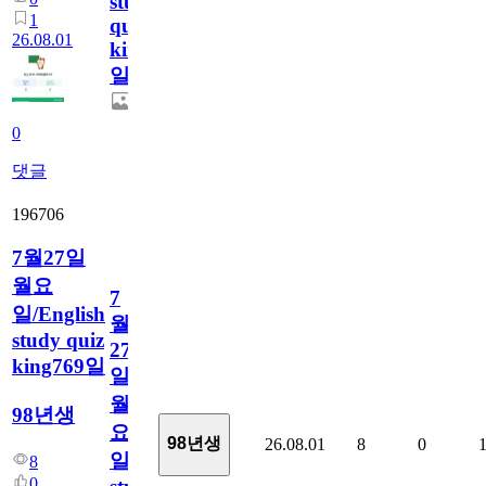
study
1
quiz
26.08.01
king770
일
0
댓글
196706
7월27일
월요
7
일/English
월
study quiz
27
king769일
일
월
98년생
요
98년생
26.08.01
8
0
일/English
8
0