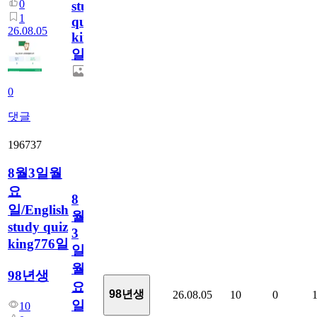
0
study
1
quiz
26.08.05
king777
일
0
댓글
196737
8월3일월
요
8
일/English
월
study quiz
3
king776일
일
월
98년생
요
98년생
26.08.05
10
0
일/English
10