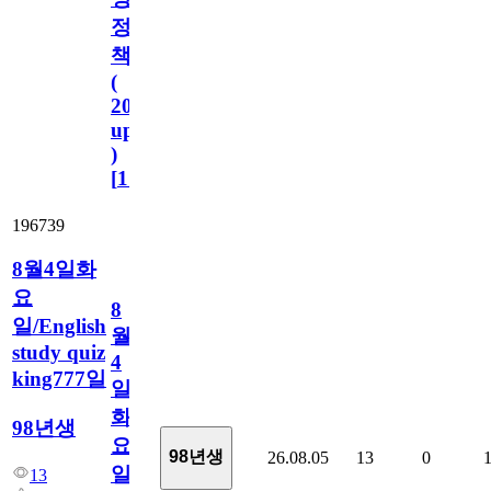
정
책
(
2023.11.1
update
)
[
110
]
196739
8월4일화
요
8
일/English
월
study quiz
4
king777일
일
화
98년생
요
98년생
26.08.05
13
0
일/English
13