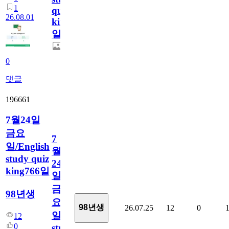
1
quiz
26.08.01
king767
일
0
댓글
196661
7월24일
금요
7
일/English
월
study quiz
24
king766일
일
금
98년생
요
98년생
26.07.25
12
0
일/English
12
0
study