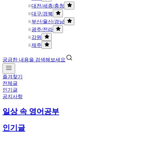
대전/세종/충청
대구/경북
부산/울산/경남
광주/전라
강원
제주
궁금한 내용을 검색해보세요
즐겨찾기
전체글
인기글
공지사항
일상 속 영어공부
인기글