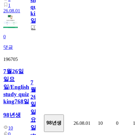
study
1
quiz
26.08.01
king769
일
0
댓글
196705
7월26일
일요
7
일/English
월
study quiz
26
king768일
일
일
98년생
요
98년생
26.08.01
10
0
일/English
10
0
study