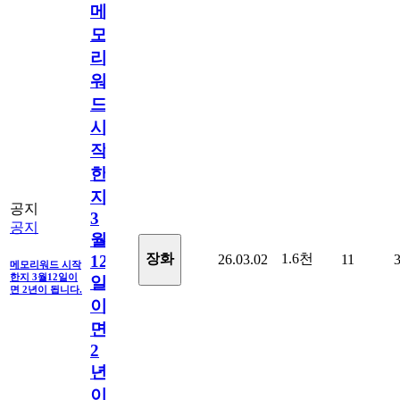
메
모
리
워
드
시
작
한
지
공지
3
공지
월
1.6천
장화
26.03.02
11
12
메모리워드 시작
한지 3월12일이
일
면 2년이 됩니다.
이
면
2
년
이