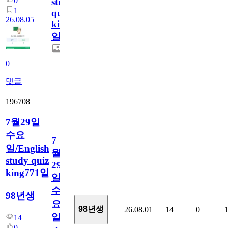
0
study
1
quiz
26.08.05
king772
일
0
댓글
196708
7월29일
수요
7
일/English
월
study quiz
29
king771일
일
수
98년생
요
98년생
26.08.01
14
0
일/English
14
0