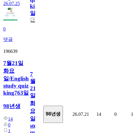
26.07.25
king764
일
0
댓글
196639
7월21일
화요
7
일/English
월
study quiz
21
king763일
일
화
98년생
요
98년생
26.07.21
14
0
일/English
14
0
study
1
quiz