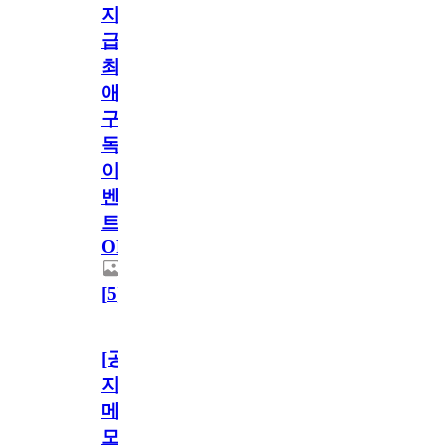
지
급!
최
애
구
독
이
벤
트
OPEN!
[
5
]
[공
지]
메
모