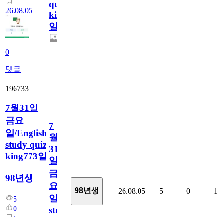
1
quiz
26.08.05
king774
일
0
댓글
196733
7월31일
금요
7
일/English
월
study quiz
31
king773일
일
금
98년생
요
98년생
26.08.05
5
0
일/English
5
0
study