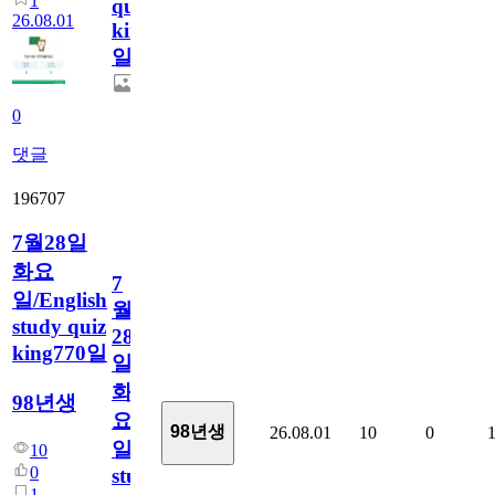
1
quiz
26.08.01
king771
일
0
댓글
196707
7월28일
화요
7
일/English
월
study quiz
28
king770일
일
화
98년생
요
98년생
26.08.01
10
0
일/English
10
0
study
1