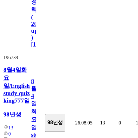
정
책
(
2023.11.1
update
)
[
110
]
196739
8월4일화
요
8
일/English
월
study quiz
4
king777일
일
화
98년생
요
98년생
26.08.05
13
0
일/English
13
0
study