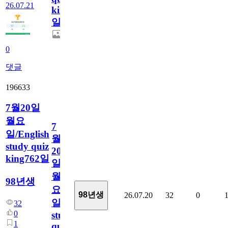
26.07.21
king763
일
0
댓글
196633
7월20일
월요
7
일/English
월
study quiz
20
king762일
일
월
98년생
요
98년생
26.07.20
32
0
일/English
32
0
study
1
quiz