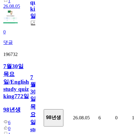
1
quiz
26.08.05
king773
일
0
댓글
196732
7월30일
목요
7
일/English
월
study quiz
30
king772일
일
목
98년생
요
98년생
26.08.05
6
0
일/English
6
0
study