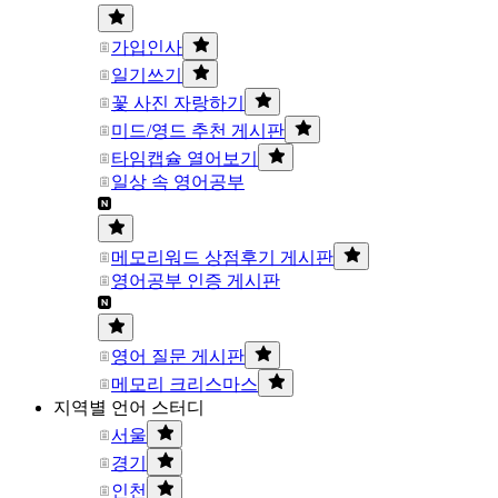
가입인사
일기쓰기
꽃 사진 자랑하기
미드/영드 추천 게시판
타임캡슐 열어보기
일상 속 영어공부
메모리워드 상점후기 게시판
영어공부 인증 게시판
영어 질문 게시판
메모리 크리스마스
지역별 언어 스터디
서울
경기
인천