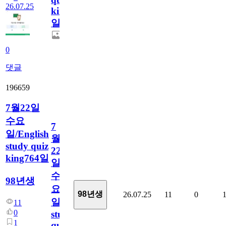
26.07.25
king765
일
0
댓글
196659
7월22일
수요
7
일/English
월
study quiz
22
king764일
일
수
98년생
요
98년생
26.07.25
11
0
일/English
11
0
study
1
quiz