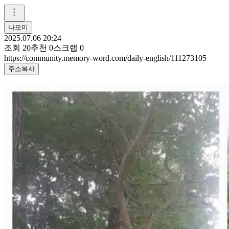
나오미
2025.07.06 20:24
조회
20
추천
0
스크랩
0
https://community.memory-word.com/daily-english/111273105
주소복사