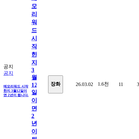
모
리
워
드
시
작
한
지
공지
3
공지
월
1.6천
장화
26.03.02
11
12
메모리워드 시작
한지 3월12일이
일
면 2년이 됩니다.
이
면
2
년
이