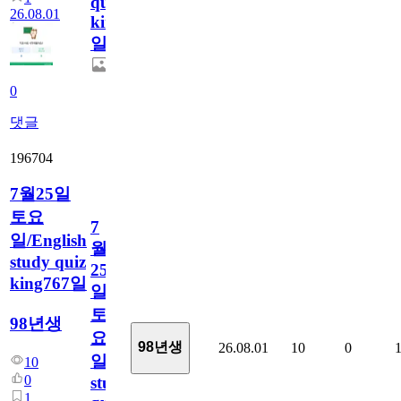
quiz
26.08.01
king768
일
0
댓글
196704
7월25일
토요
7
일/English
월
study quiz
25
king767일
일
토
98년생
요
98년생
26.08.01
10
0
일/English
10
0
study
1