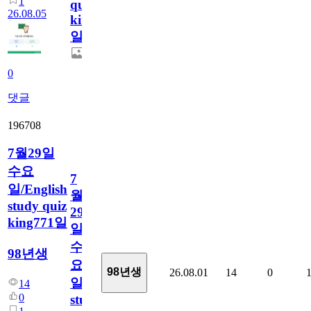
1
quiz
26.08.05
king772
일
0
댓글
196708
7월29일
수요
7
일/English
월
study quiz
29
king771일
일
수
98년생
요
98년생
26.08.01
14
0
일/English
14
0
study