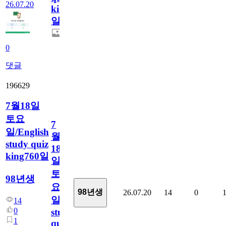
26.07.20
king761
일
0
댓글
196629
7월18일
토요
7
일/English
월
study quiz
18
king760일
일
토
98년생
요
98년생
26.07.20
14
0
일/English
14
0
study
1
quiz