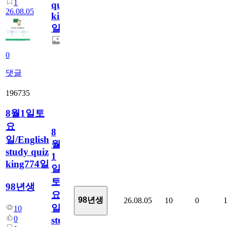
1
quiz
26.08.05
king775
일
0
댓글
196735
8월1일토
요
8
일/English
월
study quiz
1
king774일
일
토
98년생
요
98년생
26.08.05
10
0
일/English
10
0
study