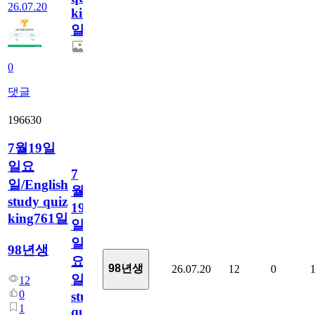
26.07.20
king762
일
0
댓글
196630
7월19일
일요
7
일/English
월
study quiz
19
king761일
일
일
98년생
요
98년생
26.07.20
12
0
일/English
12
0
study
1
quiz