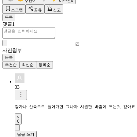
추천
0
비추천
0
스크랩
공유
신고
목록
댓글
1
사진첨부
등록
추천순
최신순
등록순
33
강가나 산속으로 들어가면 그나마 시원한 바람이 부는것 같아요
0
답글 쓰기