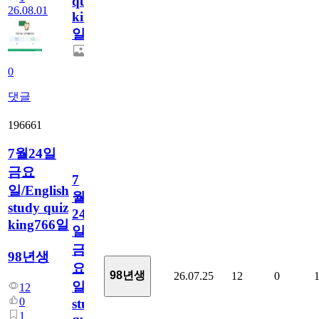
quiz
26.08.01
king767
일
0
댓글
196661
7월24일
금요
7
일/English
월
study quiz
24
king766일
일
금
98년생
요
98년생
26.07.25
12
0
일/English
12
0
study
1