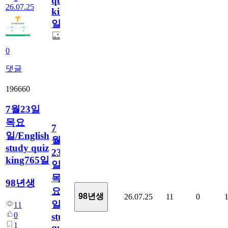
quiz
26.07.25
king766
일
0
댓글
196660
7월23일
목요
7
일/English
월
study quiz
23
king765일
일
목
98년생
요
98년생
26.07.25
11
0
일/English
11
0
study
1
quiz