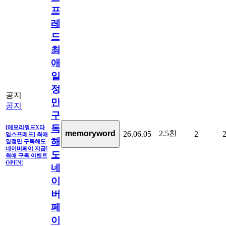
프
레
드]
최
애
일
정
공지
만
공지
구
독
[메모리워드X타
2.5천
memoryword
26.06.05
2
임스프레드] 최애
해
일정만 구독해도
네이버페이 지급!
도
최애 구독 이벤트
OPEN!
네
이
버
페
이