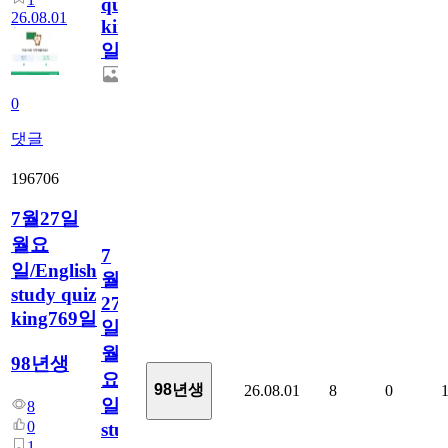
quiz
26.08.01
king770
일
0
댓글
196706
7월27일
월요
7
일/English
월
study quiz
27
king769일
일
월
98년생
요
98년생
26.08.01
8
0
일/English
8
0
study
1