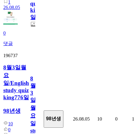
1
quiz
26.08.05
king777
일
0
댓글
196737
8월3일월
요
8
일/English
월
study quiz
3
king776일
일
월
98년생
요
98년생
26.08.05
10
0
일/English
10
0
study