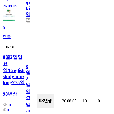
1
quiz
26.08.05
king776
일
0
댓글
196736
8월2일일
요
8
일/English
월
study quiz
2
king775일
일
일
98년생
요
98년생
26.08.05
10
0
일/English
10
0
study