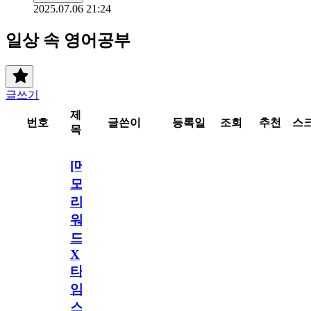
2025.07.06 21:24
일상 속 영어공부
글쓰기
제
번호
글쓴이
등록일
조회
추천
스
목
[메
모
리
워
드
X
타
임
스