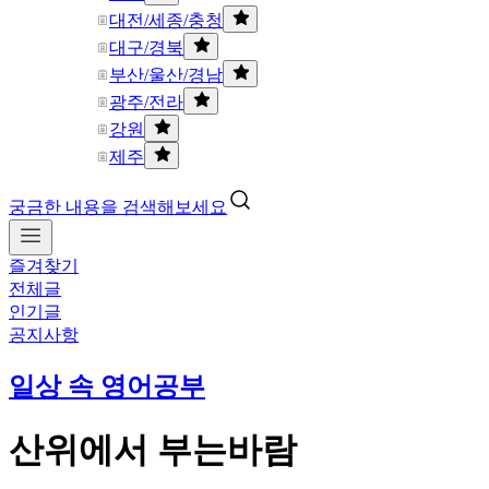
대전/세종/충청
대구/경북
부산/울산/경남
광주/전라
강원
제주
궁금한 내용을 검색해보세요
즐겨찾기
전체글
인기글
공지사항
일상 속 영어공부
산위에서 부는바람