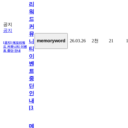
리
워
드
공지
커
공지
뮤
26.03.26
2천
21
memoryword
니
[공지] 메모리워
드 커뮤니티 이벤
티
트 중단 안내
이
벤
트
중
단
안
내
[
31
]
메