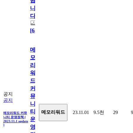
됩
니
다.
[
64
]
메
모
리
워
드
커
공지
뮤
공지
니
티
메모리워드
23.11.01
9.5천
29
메모리워드 커뮤
니티 운영정책 (
운
2023.11.1 update
)
영