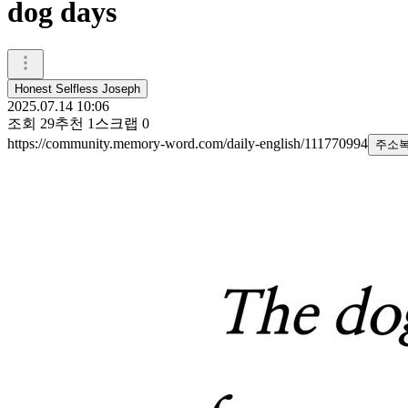
dog days
Honest Selfless Joseph
2025.07.14 10:06
조회
29
추천
1
스크랩
0
https://community.memory-word.com/daily-english/111770994
주소