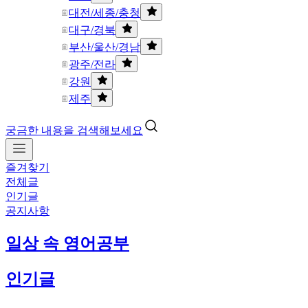
대전/세종/충청
대구/경북
부산/울산/경남
광주/전라
강원
제주
궁금한 내용을 검색해보세요
즐겨찾기
전체글
인기글
공지사항
일상 속 영어공부
인기글