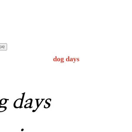
복사
dog days