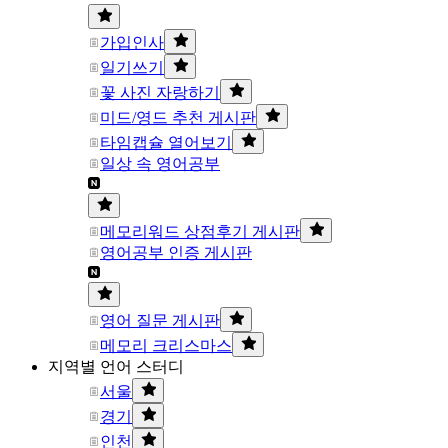
가입인사
일기쓰기
꽃 사진 자랑하기
미드/영드 추천 게시판
타임캡슐 열어보기
일상 속 영어공부
메모리워드 상점후기 게시판
영어공부 인증 게시판
영어 질문 게시판
메모리 크리스마스
지역별 언어 스터디
서울
경기
인천