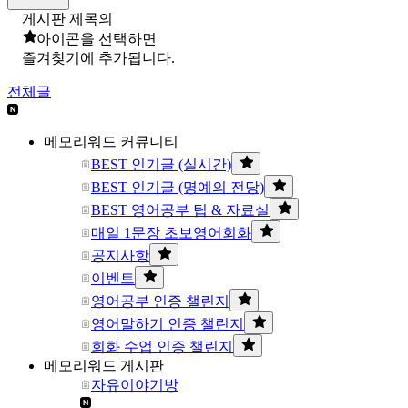
게시판 제목의
아이콘을 선택하면
즐겨찾기에 추가됩니다.
전체글
메모리워드 커뮤니티
BEST 인기글 (실시간)
BEST 인기글 (명예의 전당)
BEST 영어공부 팁 & 자료실
매일 1문장 초보영어회화
공지사항
이벤트
영어공부 인증 챌린지
영어말하기 인증 챌린지
회화 수업 인증 챌린지
메모리워드 게시판
자유이야기방