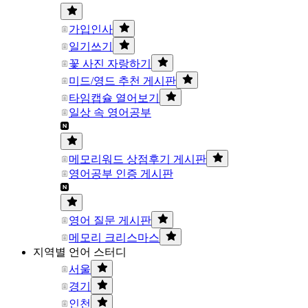
가입인사
일기쓰기
꽃 사진 자랑하기
미드/영드 추천 게시판
타임캡슐 열어보기
일상 속 영어공부
메모리워드 상점후기 게시판
영어공부 인증 게시판
영어 질문 게시판
메모리 크리스마스
지역별 언어 스터디
서울
경기
인천