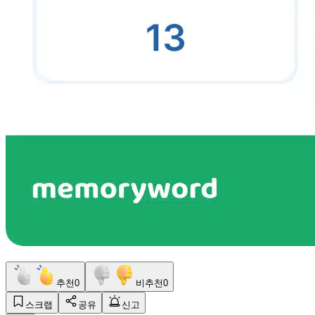
추천
0
비추천
0
스크랩
공유
신고