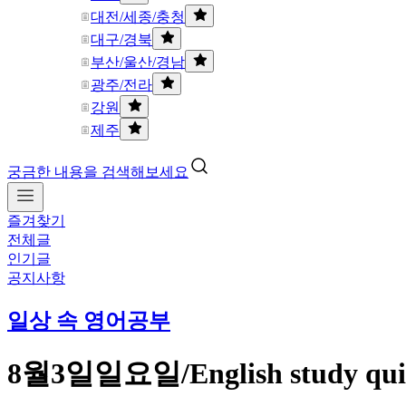
대전/세종/충청
대구/경북
부산/울산/경남
광주/전라
강원
제주
궁금한 내용을 검색해보세요
즐겨찾기
전체글
인기글
공지사항
일상 속 영어공부
8월3일일요일/English study qu