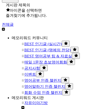
게시판 제목의
아이콘을 선택하면
즐겨찾기에 추가됩니다.
전체글
메모리워드 커뮤니티
BEST 인기글 (실시간)
BEST 인기글 (명예의 전당)
BEST 영어공부 팁 & 자료실
매일 1문장 초보영어회화
공지사항
이벤트
영어공부 인증 챌린지
영어말하기 인증 챌린지
회화 수업 인증 챌린지
메모리워드 게시판
자유이야기방