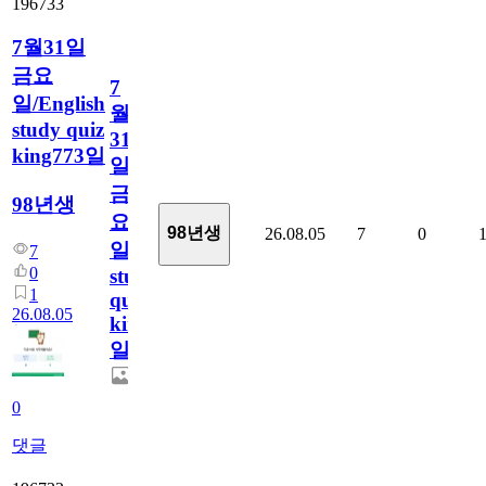
196733
7월31일
금요
7
일/English
월
study quiz
31
king773일
일
금
98년생
요
98년생
26.08.05
7
0
일/English
7
0
study
1
quiz
26.08.05
king773
일
0
댓글