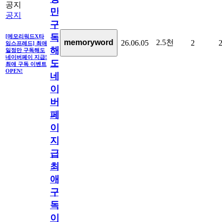
공지
만
공지
구
독
[메모리워드X타
2.5천
memoryword
26.06.05
2
임스프레드] 최애
해
일정만 구독해도
네이버페이 지급!
도
최애 구독 이벤트
OPEN!
네
이
버
페
이
지
급!
최
애
구
독
이