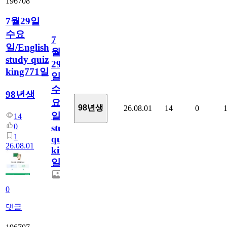
196708
7월29일
수요
7
일/English
월
study quiz
29
king771일
일
수
98년생
요
98년생
26.08.01
14
0
일/English
14
0
study
1
quiz
26.08.01
king771
일
0
댓글