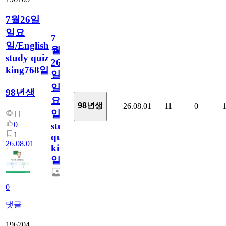
7월26일
일요
7
일/English
월
study quiz
26
king768일
일
일
98년생
요
98년생
26.08.01
11
0
일/English
11
0
study
1
quiz
26.08.01
king768
일
0
댓글
196704