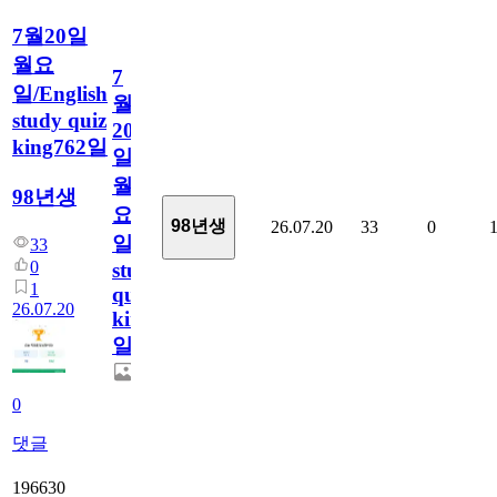
7월20일
월요
7
일/English
월
study quiz
20
king762일
일
월
98년생
요
98년생
26.07.20
33
0
일/English
33
0
study
1
quiz
26.07.20
king762
일
0
댓글
196630