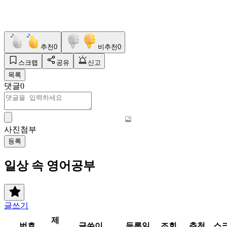
추천
0
비추천
0
스크랩
공유
신고
목록
댓글
0
사진첨부
등록
일상 속 영어공부
글쓰기
제
번호
글쓴이
등록일
조회
추천
스