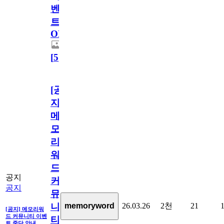
벤
트
OPEN!
[
5
]
[공
지]
메
모
리
워
드
공지
커
공지
뮤
26.03.26
2천
21
memoryword
니
[공지] 메모리워
드 커뮤니티 이벤
티
트 중단 안내