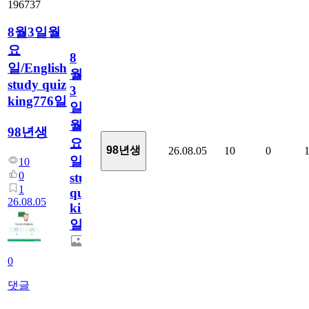
196737
8월3일월
요
8
일/English
월
study quiz
3
king776일
일
월
98년생
요
98년생
26.08.05
10
0
일/English
10
0
study
1
quiz
26.08.05
king776
일
0
댓글