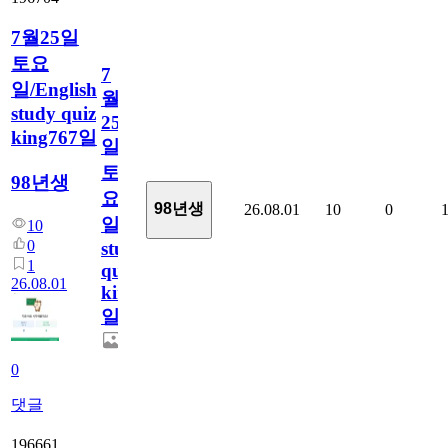
7월25일
토요
7
일/English
월
study quiz
25
king767일
일
토
98년생
요
98년생
26.08.01
10
0
일/English
10
0
study
1
quiz
26.08.01
king767
일
0
댓글
196661