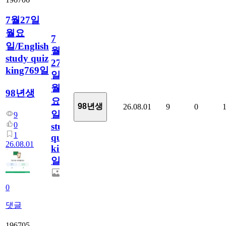
7월27일
월요
7
일/English
월
study quiz
27
king769일
일
월
98년생
요
98년생
26.08.01
9
0
일/English
9
0
study
1
quiz
26.08.01
king769
일
0
댓글
196705