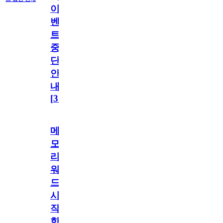
이
벤
트
중
단
안
내
[
31
]
메
모
리
워
드
시
작
한