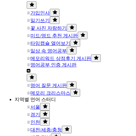
가입인사
일기쓰기
꽃 사진 자랑하기
미드/영드 추천 게시판
타임캡슐 열어보기
일상 속 영어공부
메모리워드 상점후기 게시판
영어공부 인증 게시판
영어 질문 게시판
메모리 크리스마스
지역별 언어 스터디
서울
경기
인천
대전/세종/충청