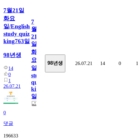
7월21일
화요
7
일/English
월
study quiz
21
king763일
일
화
98년생
요
98년생
26.07.21
14
0
일/English
14
0
study
1
quiz
26.07.21
king763
일
0
댓글
196633