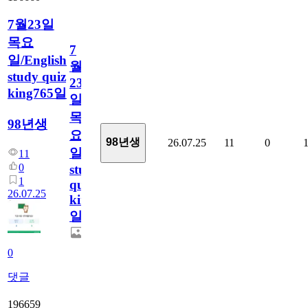
7월23일
목요
7
일/English
월
study quiz
23
king765일
일
목
98년생
요
98년생
26.07.25
11
0
일/English
11
0
study
1
quiz
26.07.25
king765
일
0
댓글
196659