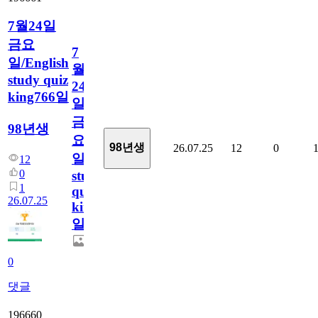
7월24일
금요
7
일/English
월
study quiz
24
king766일
일
금
98년생
요
98년생
26.07.25
12
0
일/English
12
0
study
1
quiz
26.07.25
king766
일
0
댓글
196660