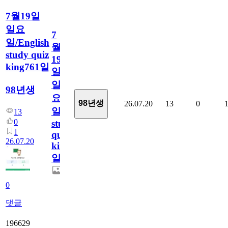
7월19일
일요
7
일/English
월
study quiz
19
king761일
일
일
98년생
요
98년생
26.07.20
13
0
일/English
13
0
study
1
quiz
26.07.20
king761
일
0
댓글
196629