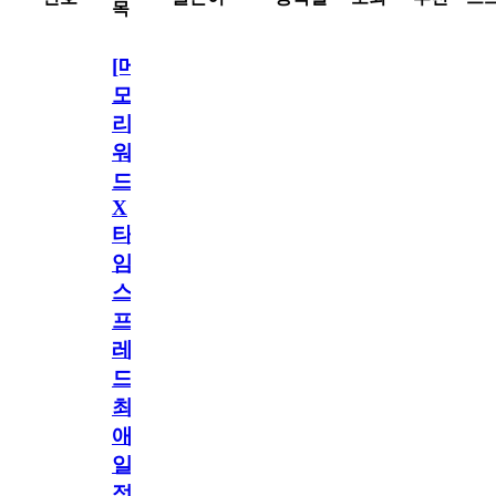
목
[메
모
리
워
드
X
타
임
스
프
레
드]
최
애
일
정