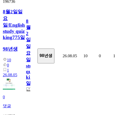
196736
8월2일일
요
8
일/English
월
study quiz
2
king775일
일
일
98년생
요
98년생
26.08.05
10
0
일/English
10
0
study
1
quiz
26.08.05
king775
일
0
댓글