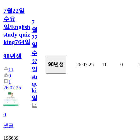
7월22일
수요
7
일/English
월
study quiz
22
king764일
일
수
98년생
요
98년생
26.07.25
11
0
일/English
11
0
study
1
quiz
26.07.25
king764
일
0
댓글
196639