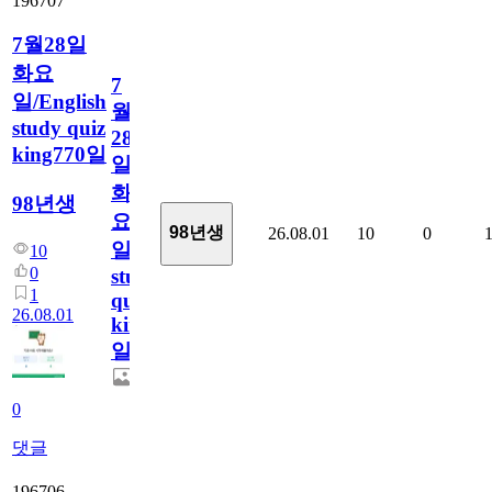
196707
7월28일
화요
7
일/English
월
study quiz
28
king770일
일
화
98년생
요
98년생
26.08.01
10
0
일/English
10
0
study
1
quiz
26.08.01
king770
일
0
댓글
196706