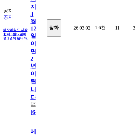
지
공지
3
공지
월
1.6천
장화
26.03.02
11
12
메모리워드 시작
한지 3월12일이
일
면 2년이 됩니다.
이
면
2
년
이
됩
니
다.
[
64
]
메