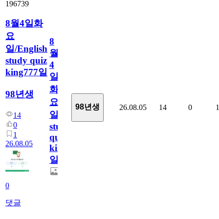
196739
8월4일화
요
8
일/English
월
study quiz
4
king777일
일
화
98년생
요
98년생
26.08.05
14
0
일/English
14
0
study
1
quiz
26.08.05
king777
일
0
댓글