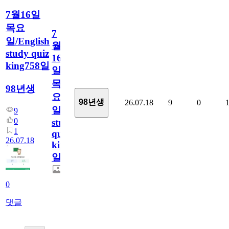
7월16일
목요
7
일/English
월
study quiz
16
king758일
일
목
98년생
요
98년생
26.07.18
9
0
일/English
9
0
study
1
quiz
26.07.18
king758
일
0
댓글