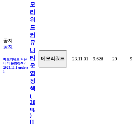
모
리
워
드
커
공지
뮤
공지
니
티
메모리워드
23.11.01
9.6천
29
메모리워드 커뮤
니티 운영정책 (
운
2023.11.1 update
)
영
정
책
(
2023.11.1
update
)
[
110
]