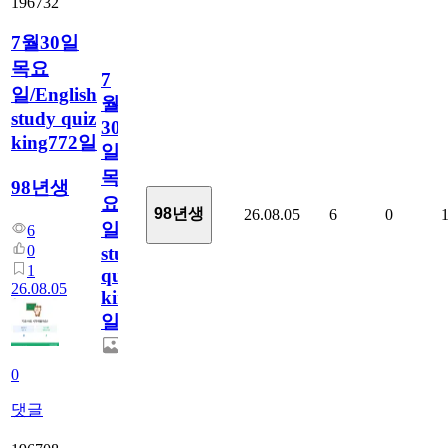
196732
7월30일
목요
7
일/English
월
study quiz
30
king772일
일
목
98년생
요
98년생
26.08.05
6
0
일/English
6
0
study
1
quiz
26.08.05
king772
일
0
댓글