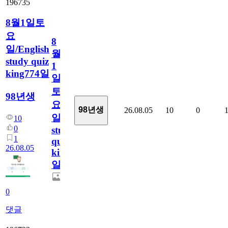
196735
8월1일토
요
8
일/English
월
study quiz
1
king774일
일
토
98년생
요
98년생
26.08.05
10
0
일/English
10
0
study
1
quiz
26.08.05
king774
일
0
댓글