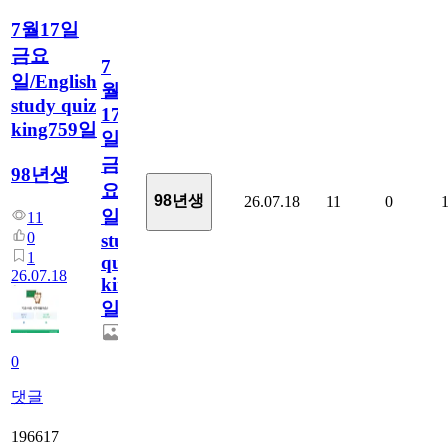
7월17일
금요
7
일/English
월
study quiz
17
king759일
일
금
98년생
요
98년생
26.07.18
11
0
일/English
11
0
study
1
quiz
26.07.18
king759
일
0
댓글
196617