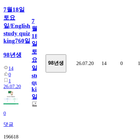
7월18일
토요
7
일/English
월
study quiz
18
king760일
일
토
98년생
요
98년생
26.07.20
14
0
일/English
14
0
study
1
quiz
26.07.20
king760
일
0
댓글
196618