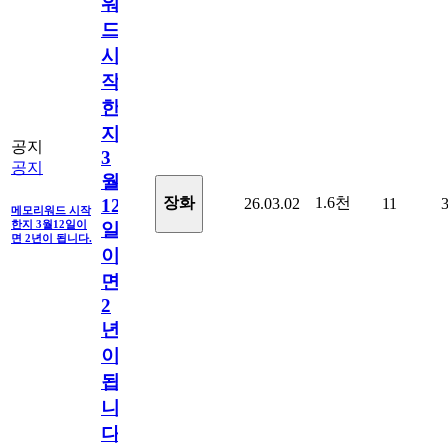
워
드
시
작
한
지
공지
3
공지
월
1.6천
장화
26.03.02
11
12
메모리워드 시작
한지 3월12일이
일
면 2년이 됩니다.
이
면
2
년
이
됩
니
다.