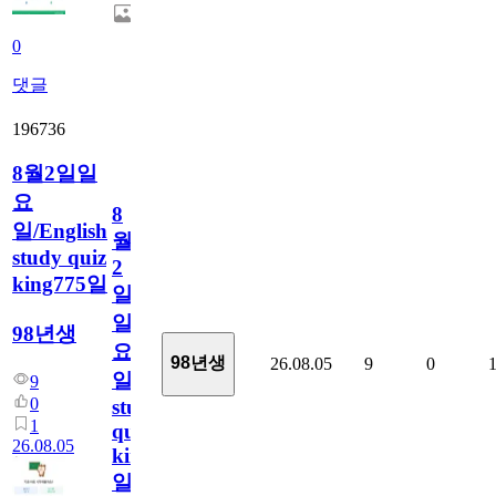
0
댓글
196736
8월2일일
요
8
일/English
월
study quiz
2
king775일
일
일
98년생
요
98년생
26.08.05
9
0
일/English
9
0
study
1
quiz
26.08.05
king775
일