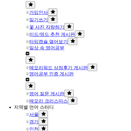
가입인사
일기쓰기
꽃 사진 자랑하기
미드/영드 추천 게시판
타임캡슐 열어보기
일상 속 영어공부
메모리워드 상점후기 게시판
영어공부 인증 게시판
영어 질문 게시판
메모리 크리스마스
지역별 언어 스터디
서울
경기
인천