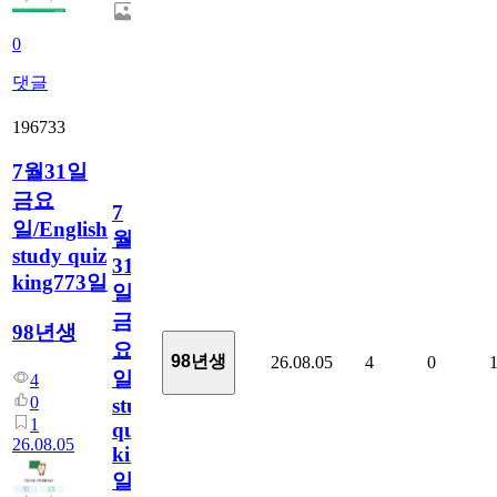
0
댓글
196733
7월31일
금요
7
일/English
월
study quiz
31
king773일
일
금
98년생
요
98년생
26.08.05
4
0
일/English
4
0
study
1
quiz
26.08.05
king773
일