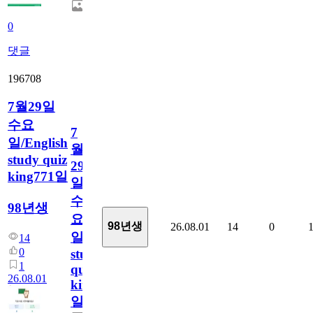
0
댓글
196708
7월29일
수요
7
일/English
월
study quiz
29
king771일
일
수
98년생
요
98년생
26.08.01
14
0
일/English
14
0
study
1
quiz
26.08.01
king771
일