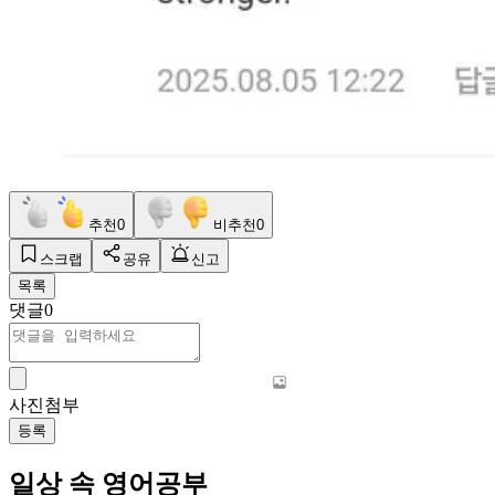
추천
0
비추천
0
스크랩
공유
신고
목록
댓글
0
사진첨부
등록
일상 속 영어공부