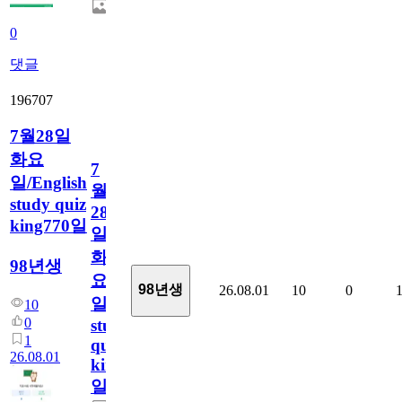
0
댓글
196707
7월28일
화요
7
일/English
월
study quiz
28
king770일
일
화
98년생
요
98년생
26.08.01
10
0
일/English
10
0
study
1
quiz
26.08.01
king770
일