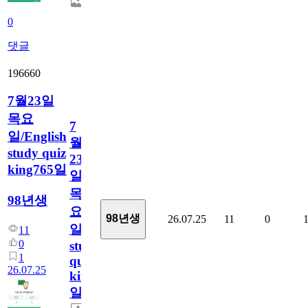
0
댓글
196660
7월23일
목요
7
일/English
월
study quiz
23
king765일
일
목
98년생
요
98년생
26.07.25
11
0
일/English
11
0
study
1
quiz
26.07.25
king765
일