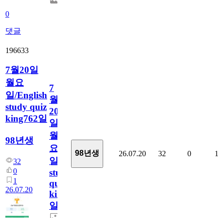
0
댓글
196633
7월20일
월요
7
일/English
월
study quiz
20
king762일
일
월
98년생
요
98년생
26.07.20
32
0
일/English
32
0
study
1
quiz
26.07.20
king762
일