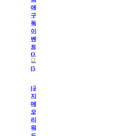
애
구
독
이
벤
트
OPEN!
[
5
]
[공
지]
메
모
리
워
드