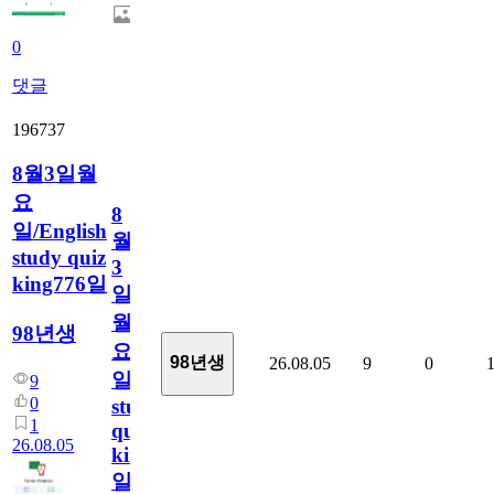
0
댓글
196737
8월3일월
요
8
일/English
월
study quiz
3
king776일
일
월
98년생
요
98년생
26.08.05
9
0
일/English
9
0
study
1
quiz
26.08.05
king776
일