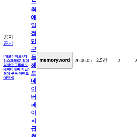
드]
최
애
일
정
공지
만
공지
구
독
[메모리워드X타
2.5천
memoryword
26.06.05
2
임스프레드] 최애
해
일정만 구독해도
네이버페이 지급!
도
최애 구독 이벤트
OPEN!
네
이
버
페
이
지
급!
최