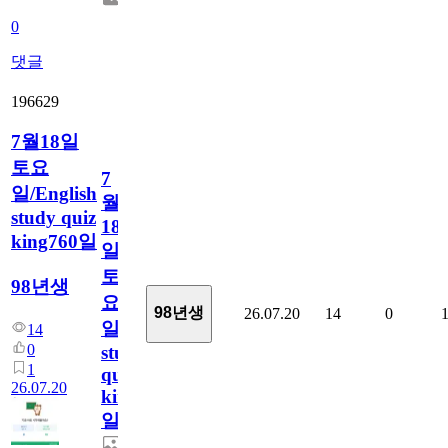
0
댓글
196629
7월18일
토요
7
일/English
월
study quiz
18
king760일
일
토
98년생
요
98년생
26.07.20
14
0
일/English
14
0
study
1
quiz
26.07.20
king760
일