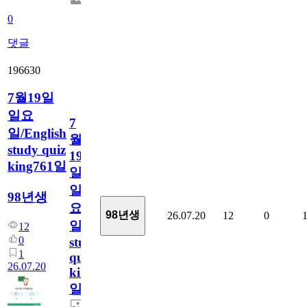
0
댓글
196630
7월19일
일요
7
일/English
월
study quiz
19
king761일
일
일
98년생
요
98년생
26.07.20
12
0
일/English
12
0
study
1
quiz
26.07.20
king761
일