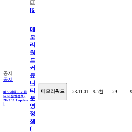
[
64
]
메
모
리
워
드
커
공지
뮤
공지
니
티
메모리워드
23.11.01
9.5천
29
메모리워드 커뮤
니티 운영정책 (
운
2023.11.1 update
)
영
정
책
(