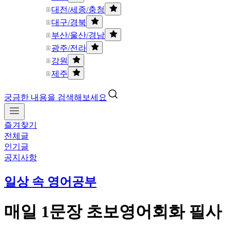
대전/세종/충청
대구/경북
부산/울산/경남
광주/전라
강원
제주
궁금한 내용을 검색해보세요
즐겨찾기
전체글
인기글
공지사항
일상 속 영어공부
매일 1문장 초보영어회화 필사