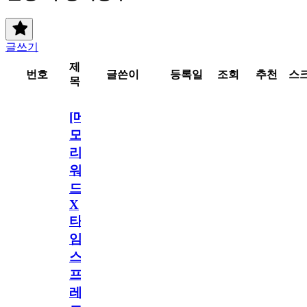
글쓰기
제
번호
글쓴이
등록일
조회
추천
스
목
[메
모
리
워
드
X
타
임
스
프
레