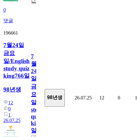
0
댓글
196661
7월24일
금요
7
일/English
월
study quiz
24
king766일
일
금
98년생
요
98년생
26.07.25
12
0
일/English
12
0
study
1
quiz
26.07.25
king766
일