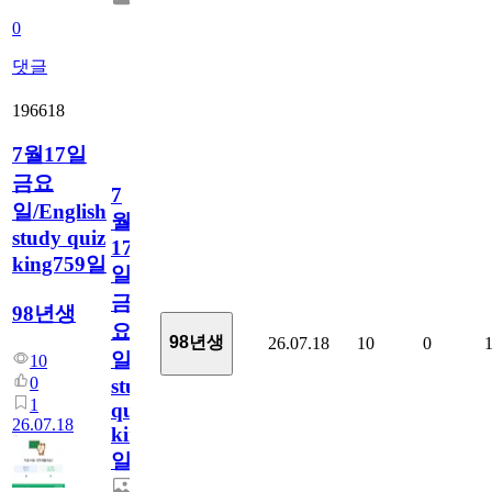
0
댓글
196618
7월17일
금요
7
일/English
월
study quiz
17
king759일
일
금
98년생
요
98년생
26.07.18
10
0
일/English
10
0
study
1
quiz
26.07.18
king759
일