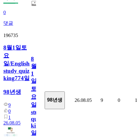
0
댓글
196735
8월1일토
요
8
일/English
월
study quiz
1
king774일
일
토
98년생
요
98년생
26.08.05
9
0
일/English
9
0
study
1
quiz
26.08.05
king774
일