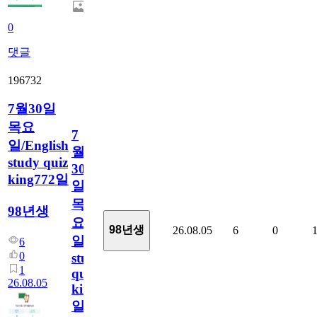
0
댓글
196732
7월30일
목요
7
일/English
월
study quiz
30
king772일
일
목
98년생
요
98년생
26.08.05
6
0
일/English
6
0
study
1
quiz
26.08.05
king772
일