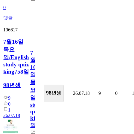
0
댓글
196617
7월16일
목요
7
일/English
월
study quiz
16
king758일
일
목
98년생
요
98년생
26.07.18
9
0
일/English
9
0
study
1
quiz
26.07.18
king758
일