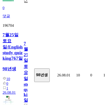
0
댓글
196704
7월25일
토요
7
일/English
월
study quiz
25
king767일
일
토
98년생
요
98년생
26.08.01
10
0
일/English
10
0
study
1
quiz
26.08.01
king767
일