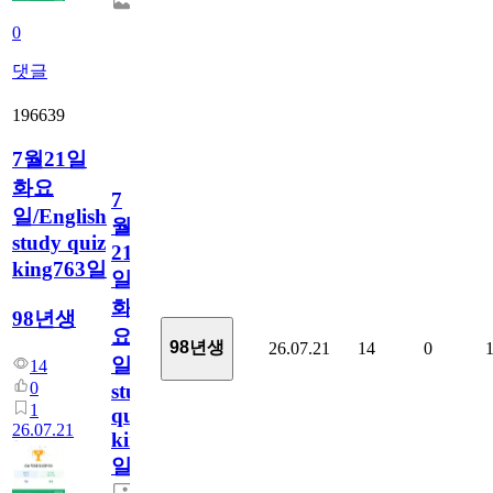
0
댓글
196639
7월21일
화요
7
일/English
월
study quiz
21
king763일
일
화
98년생
요
98년생
26.07.21
14
0
일/English
14
0
study
1
quiz
26.07.21
king763
일