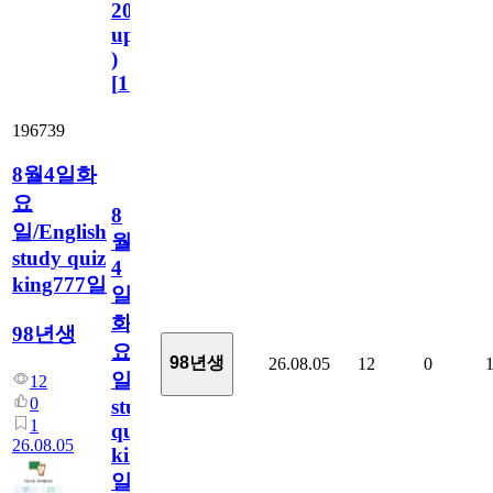
2023.11.1
update
)
[
110
]
196739
8월4일화
요
8
일/English
월
study quiz
4
king777일
일
화
98년생
요
98년생
26.08.05
12
0
일/English
12
0
study
1
quiz
26.08.05
king777
일