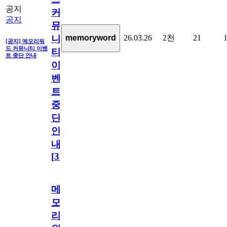
공지
커
공지
뮤
26.03.26
2천
21
memoryword
니
[공지] 메모리워
드 커뮤니티 이벤
티
트 중단 안내
이
벤
트
중
단
안
내
[
31
]
메
모
리