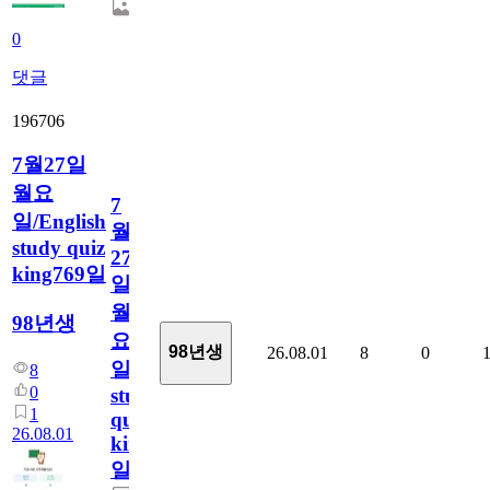
0
댓글
196706
7월27일
월요
7
일/English
월
study quiz
27
king769일
일
월
98년생
요
98년생
26.08.01
8
0
일/English
8
0
study
1
quiz
26.08.01
king769
일