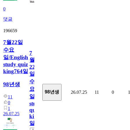
0
댓글
196659
7월22일
수요
7
일/English
월
study quiz
22
king764일
일
수
98년생
요
98년생
26.07.25
11
0
일/English
11
0
study
1
quiz
26.07.25
king764
일