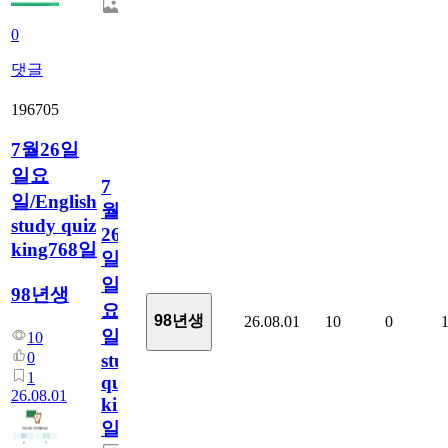
0
댓글
196705
7월26일
일요
7
일/English
월
study quiz
26
king768일
일
일
98년생
요
98년생
26.08.01
10
0
일/English
10
0
study
1
quiz
26.08.01
king768
일