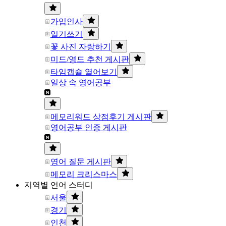
가입인사
일기쓰기
꽃 사진 자랑하기
미드/영드 추천 게시판
타임캡슐 열어보기
일상 속 영어공부
메모리워드 상점후기 게시판
영어공부 인증 게시판
영어 질문 게시판
메모리 크리스마스
지역별 언어 스터디
서울
경기
인천