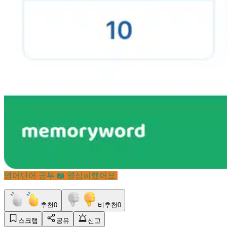
영어단어 공부 📖 열심히했어요
추천
0
비추천
0
스크랩
공유
신고