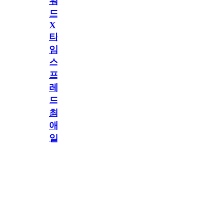
워
드
X
타
임
스
프
레
드]
최
애
일
정
공지
만
공지
구
독
[메모리워드X타
2.5천
memoryword
26.06.05
2
임스프레드] 최애
해
일정만 구독해도
네이버페이 지급!
도
최애 구독 이벤트