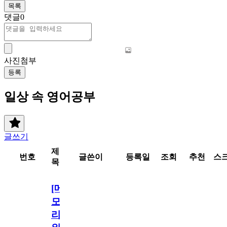
목록
댓글
0
사진첨부
등록
일상 속 영어공부
글쓰기
제
번호
글쓴이
등록일
조회
추천
스
목
[메
모
리