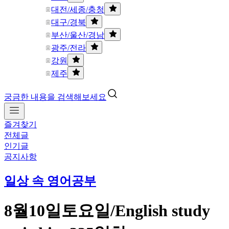
대전/세종/충청
대구/경북
부산/울산/경남
광주/전라
강원
제주
궁금한 내용을 검색해보세요
즐겨찾기
전체글
인기글
공지사항
일상 속 영어공부
8월10일토요일/English study