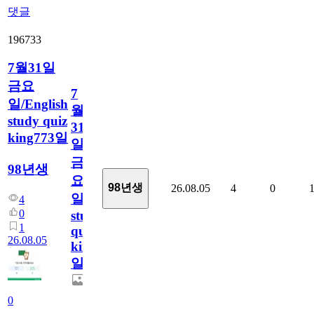
댓글
196733
7월31일
금요
7
일/English
월
study quiz
31
king773일
일
금
98년생
요
98년생
26.08.05
4
0
일/English
4
0
study
1
quiz
26.08.05
king773
일
0