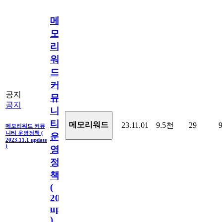
메
모
리
워
드
커
공지
뮤
공지
니
티
메모리워드
23.11.01
9.5천
29
메모리워드 커뮤
니티 운영정책 (
운
2023.11.1 update
)
영
정
책
(
2023.11.1
update
)