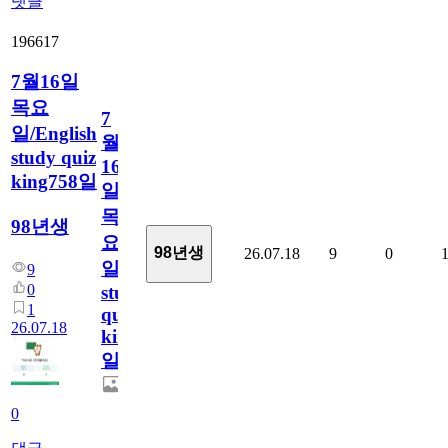
댓글
196617
7월16일
목요
7
일/English
월
study quiz
16
king758일
일
목
98년생
요
98년생
26.07.18
9
0
일/English
9
0
study
1
quiz
26.07.18
king758
일
0