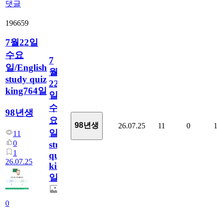
댓글
196659
7월22일
수요
7
일/English
월
study quiz
22
king764일
일
수
98년생
요
98년생
26.07.25
11
0
일/English
11
0
study
1
quiz
26.07.25
king764
일
0