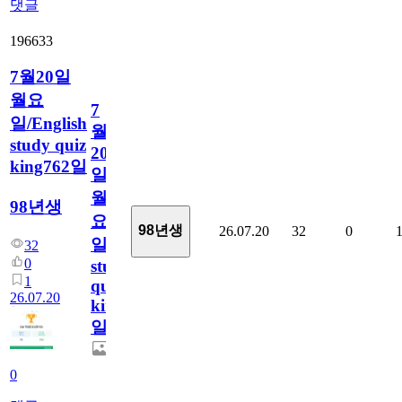
댓글
196633
7월20일
월요
7
일/English
월
study quiz
20
king762일
일
월
98년생
요
98년생
26.07.20
32
0
일/English
32
0
study
1
quiz
26.07.20
king762
일
0