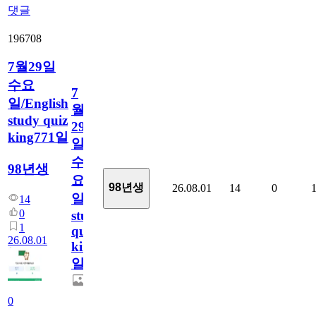
댓글
196708
7월29일
수요
7
일/English
월
study quiz
29
king771일
일
수
98년생
요
98년생
26.08.01
14
0
일/English
14
0
study
1
quiz
26.08.01
king771
일
0