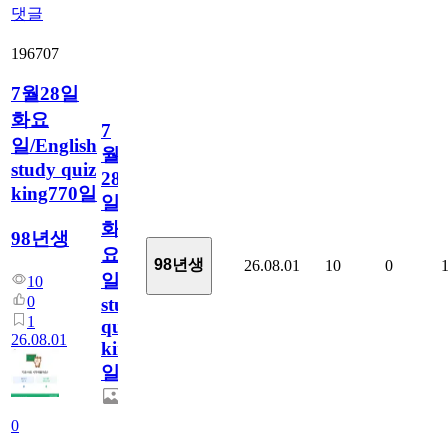
댓글
196707
7월28일
화요
7
일/English
월
study quiz
28
king770일
일
화
98년생
요
98년생
26.08.01
10
0
일/English
10
0
study
1
quiz
26.08.01
king770
일
0