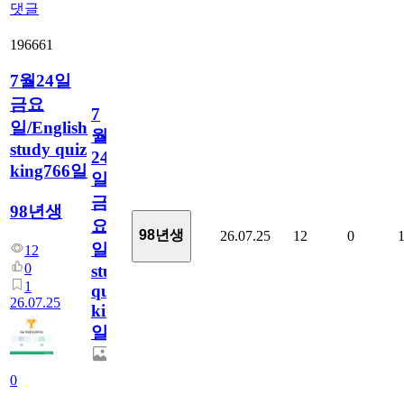
댓글
196661
7월24일
금요
7
일/English
월
study quiz
24
king766일
일
금
98년생
요
98년생
26.07.25
12
0
일/English
12
0
study
1
quiz
26.07.25
king766
일
0