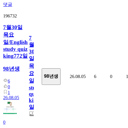
댓글
196732
7월30일
목요
7
일/English
월
study quiz
30
king772일
일
목
98년생
요
98년생
26.08.05
6
0
일/English
6
0
study
1
quiz
26.08.05
king772
일
0