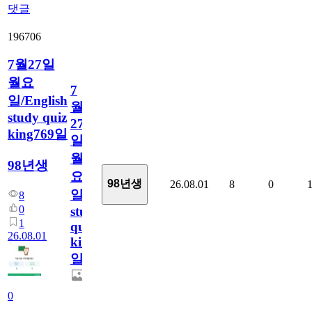
댓글
196706
7월27일
월요
7
일/English
월
study quiz
27
king769일
일
월
98년생
요
98년생
26.08.01
8
0
일/English
8
0
study
1
quiz
26.08.01
king769
일
0