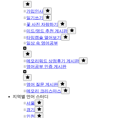
가입인사
일기쓰기
꽃 사진 자랑하기
미드/영드 추천 게시판
타임캡슐 열어보기
일상 속 영어공부
메모리워드 상점후기 게시판
영어공부 인증 게시판
영어 질문 게시판
메모리 크리스마스
지역별 언어 스터디
서울
경기
인천