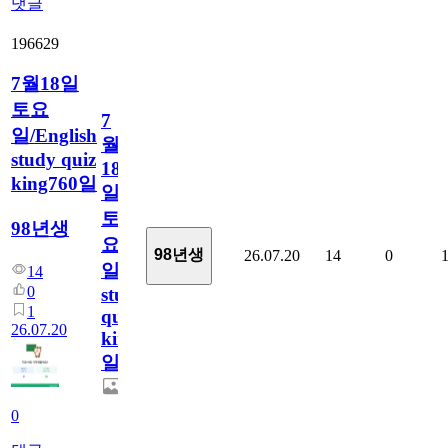
댓글
196629
7월18일
토요
7
일/English
월
study quiz
18
king760일
일
토
98년생
요
98년생
26.07.20
14
0
일/English
14
0
study
1
quiz
26.07.20
king760
일
0