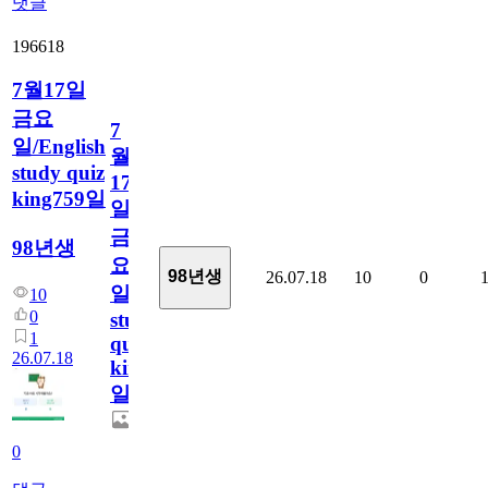
댓글
196618
7월17일
금요
7
일/English
월
study quiz
17
king759일
일
금
98년생
요
98년생
26.07.18
10
0
일/English
10
0
study
1
quiz
26.07.18
king759
일
0