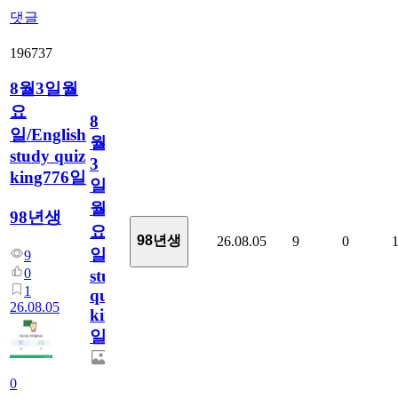
댓글
196737
8월3일월
요
8
일/English
월
study quiz
3
king776일
일
월
98년생
요
98년생
26.08.05
9
0
일/English
9
0
study
1
quiz
26.08.05
king776
일
0