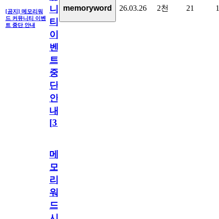
26.03.26
2천
21
memoryword
니
[공지] 메모리워
드 커뮤니티 이벤
티
트 중단 안내
이
벤
트
중
단
안
내
[
31
]
메
모
리
워
드
시