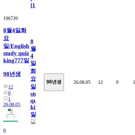
[
110
]
196739
8월4일화
요
8
일/English
월
study quiz
4
king777일
일
화
98년생
요
98년생
26.08.05
12
0
일/English
12
0
study
1
quiz
26.08.05
king777
일
0