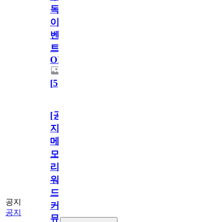
독
이
벤
트
OPEN!
[
5
]
[공
지]
메
모
리
워
드
공지
커
공지
뮤