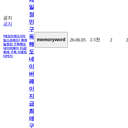
일
정
공지
만
공지
구
독
[메모리워드X타
2.5천
memoryword
26.06.05
2
임스프레드] 최애
해
일정만 구독해도
네이버페이 지급!
도
최애 구독 이벤트
OPEN!
네
이
버
페
이
지
급!
최
애
구