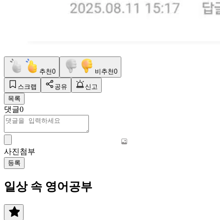
추천
0
비추천
0
스크랩
공유
신고
목록
댓글
0
사진첨부
등록
일상 속 영어공부