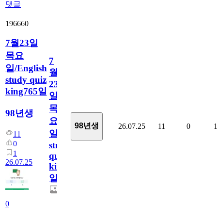
댓글
196660
7월23일
목요
7
일/English
월
study quiz
23
king765일
일
목
98년생
요
98년생
26.07.25
11
0
일/English
11
0
study
1
quiz
26.07.25
king765
일
0