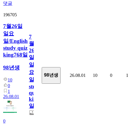
댓글
196705
7월26일
일요
7
일/English
월
study quiz
26
king768일
일
일
98년생
요
98년생
26.08.01
10
0
일/English
10
0
study
1
quiz
26.08.01
king768
일
0