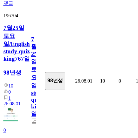
댓글
196704
7월25일
토요
7
일/English
월
study quiz
25
king767일
일
토
98년생
요
98년생
26.08.01
10
0
일/English
10
0
study
1
quiz
26.08.01
king767
일
0