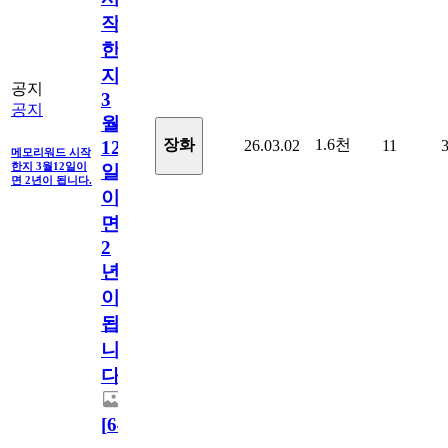
작
한
지
공지
3
공지
월
1.6천
장화
26.03.02
11
12
메모리워드 시작
한지 3월12일이
일
면 2년이 됩니다.
이
면
2
년
이
됩
니
다.
[
64
]