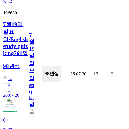
댓글
196630
7월19일
일요
7
일/English
월
study quiz
19
king761일
일
일
98년생
요
98년생
26.07.20
12
0
일/English
12
0
study
1
quiz
26.07.20
king761
일
0