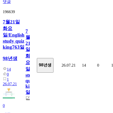
댓글
196639
7월21일
화요
7
일/English
월
study quiz
21
king763일
일
화
98년생
요
98년생
26.07.21
14
0
일/English
14
0
study
1
quiz
26.07.21
king763
일
0