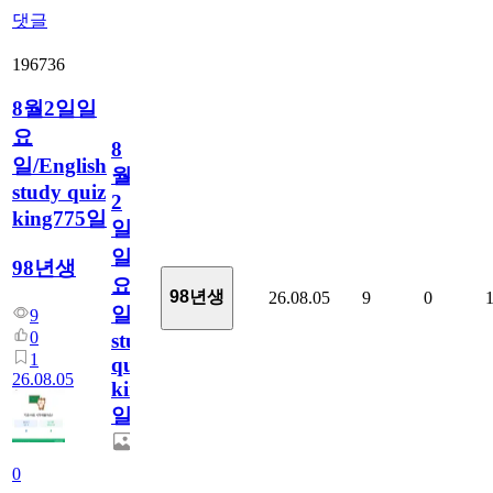
댓글
196736
8월2일일
요
8
일/English
월
study quiz
2
king775일
일
일
98년생
요
98년생
26.08.05
9
0
일/English
9
0
study
1
quiz
26.08.05
king775
일
0