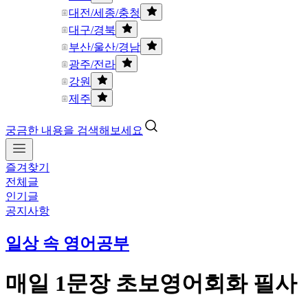
대전/세종/충청
대구/경북
부산/울산/경남
광주/전라
강원
제주
궁금한 내용을 검색해보세요
즐겨찾기
전체글
인기글
공지사항
일상 속 영어공부
매일 1문장 초보영어회화 필사