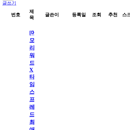
글쓰기
제
번호
글쓴이
등록일
조회
추천
스
목
[메
모
리
워
드
X
타
임
스
프
레
드]
최
애