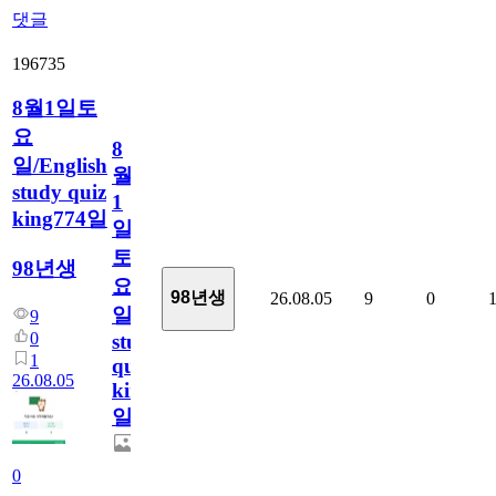
댓글
196735
8월1일토
요
8
일/English
월
study quiz
1
king774일
일
토
98년생
요
98년생
26.08.05
9
0
일/English
9
0
study
1
quiz
26.08.05
king774
일
0