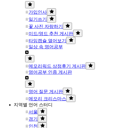
가입인사
일기쓰기
꽃 사진 자랑하기
미드/영드 추천 게시판
타임캡슐 열어보기
일상 속 영어공부
메모리워드 상점후기 게시판
영어공부 인증 게시판
영어 질문 게시판
메모리 크리스마스
지역별 언어 스터디
서울
경기
인천