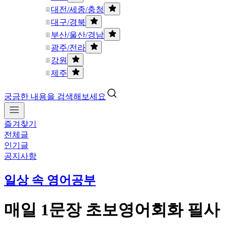
대전/세종/충청
대구/경북
부산/울산/경남
광주/전라
강원
제주
궁금한 내용을 검색해보세요
즐겨찾기
전체글
인기글
공지사항
일상 속 영어공부
매일 1문장 초보영어회화 필사