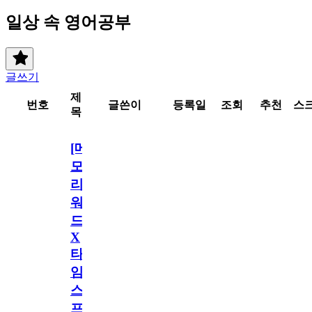
일상 속 영어공부
글쓰기
제
번호
글쓴이
등록일
조회
추천
스
목
[메
모
리
워
드
X
타
임
스
프