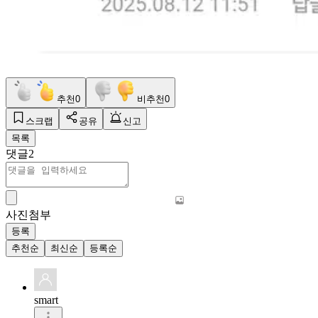
추천
0
비추천
0
스크랩
공유
신고
목록
댓글
2
사진첨부
등록
추천순
최신순
등록순
smart