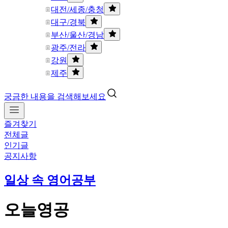
대전/세종/충청
대구/경북
부산/울산/경남
광주/전라
강원
제주
궁금한 내용을 검색해보세요
즐겨찾기
전체글
인기글
공지사항
일상 속 영어공부
오늘영공