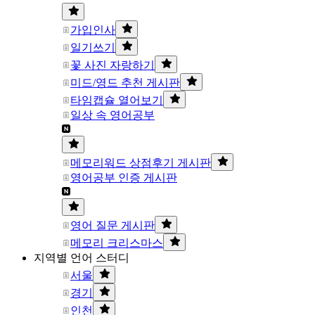
가입인사
일기쓰기
꽃 사진 자랑하기
미드/영드 추천 게시판
타임캡슐 열어보기
일상 속 영어공부
메모리워드 상점후기 게시판
영어공부 인증 게시판
영어 질문 게시판
메모리 크리스마스
지역별 언어 스터디
서울
경기
인천