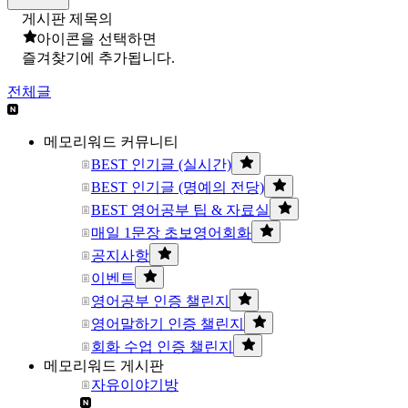
게시판 제목의
아이콘을 선택하면
즐겨찾기에 추가됩니다.
전체글
메모리워드 커뮤니티
BEST 인기글 (실시간)
BEST 인기글 (명예의 전당)
BEST 영어공부 팁 & 자료실
매일 1문장 초보영어회화
공지사항
이벤트
영어공부 인증 챌린지
영어말하기 인증 챌린지
회화 수업 인증 챌린지
메모리워드 게시판
자유이야기방