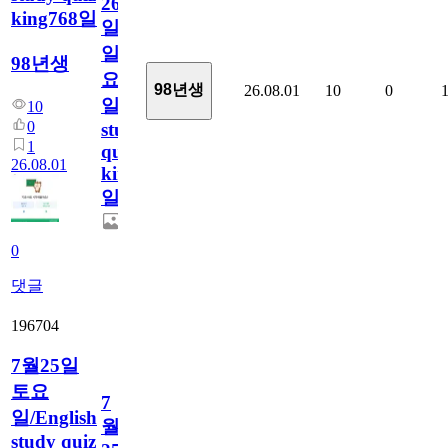
26
king768일
일
일
98년생
요
98년생
26.08.01
10
0
일/English
10
0
study
1
quiz
26.08.01
king768
일
0
댓글
196704
7월25일
토요
7
일/English
월
study quiz