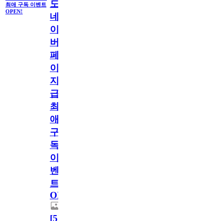
도
최애 구독 이벤트
OPEN!
네
이
버
페
이
지
급!
최
애
구
독
이
벤
트
OPEN!
[
5
]