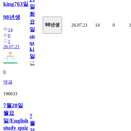
king763일
일
화
98년생
요
98년생
26.07.21
14
0
일/English
14
0
study
1
quiz
26.07.21
king763
일
0
댓글
196633
7월20일
월요
7
일/English
월
study quiz
20