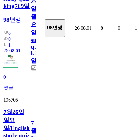
27
king769일
일
월
98년생
요
98년생
26.08.01
8
0
일/English
8
0
study
1
quiz
26.08.01
king769
일
0
댓글
196705
7월26일
일요
7
일/English
월
study quiz