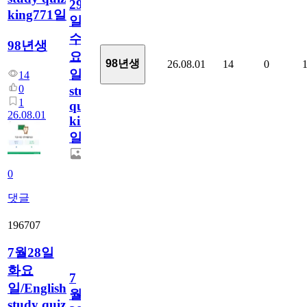
29
king771일
일
수
98년생
요
98년생
26.08.01
14
0
일/English
14
0
study
1
quiz
26.08.01
king771
일
0
댓글
196707
7월28일
화요
7
일/English
월
study quiz