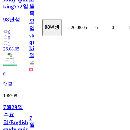
일
king772일
목
98년생
요
98년생
26.08.05
6
0
일/English
6
study
0
quiz
1
king772
26.08.05
일
0
댓글
196708
7월29일
수요
7
일/English
월
study quiz