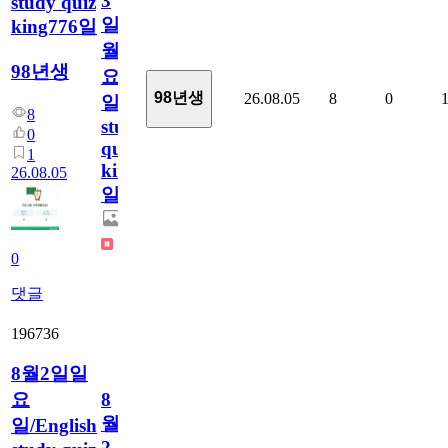
3
study quiz
일
king776일
월
98년생
요
98년생
26.08.05
8
0
일/English
8
study
0
quiz
1
king776
26.08.05
일
0
댓글
196736
8월2일일
요
8
월
일/English
2