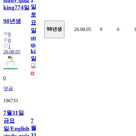
study quiz
일
king774일
토
98년생
요
98년생
26.08.05
9
0
일/English
9
study
0
quiz
1
king774
26.08.05
일
0
댓글
196733
7월31일
금요
7
월
일/English
31
study quiz