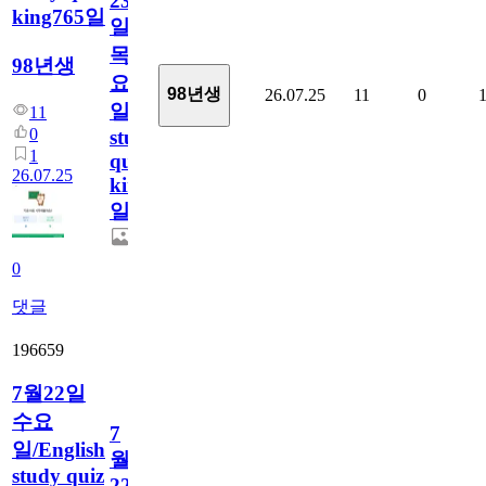
23
king765일
일
목
98년생
요
98년생
26.07.25
11
0
일/English
11
0
study
1
quiz
26.07.25
king765
일
0
댓글
196659
7월22일
수요
7
일/English
월
study quiz
22