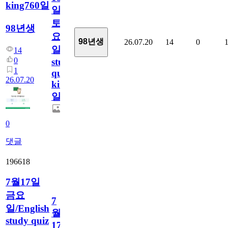
king760일
일
토
98년생
요
98년생
26.07.20
14
0
일/English
14
0
study
1
quiz
26.07.20
king760
일
0
댓글
196618
7월17일
금요
7
일/English
월
study quiz
17