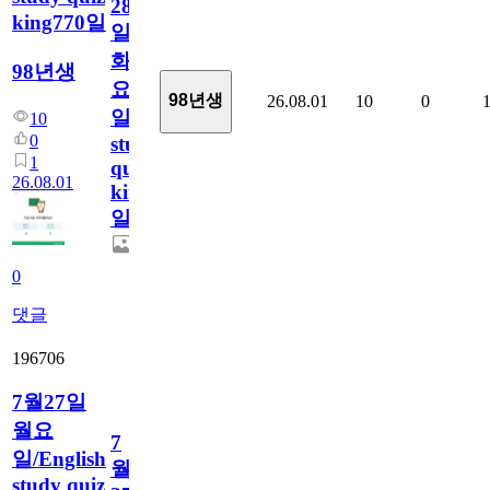
28
king770일
일
화
98년생
요
98년생
26.08.01
10
0
일/English
10
0
study
1
quiz
26.08.01
king770
일
0
댓글
196706
7월27일
월요
7
일/English
월
study quiz