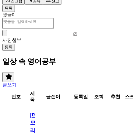
스크랩
공유
신고
목록
댓글
0
사진첨부
등록
일상 속 영어공부
글쓰기
제
번호
글쓴이
등록일
조회
추천
스
목
[메
모
리