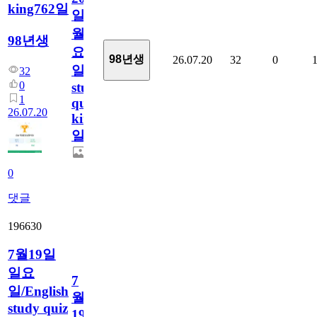
king762일
일
월
98년생
요
98년생
26.07.20
32
0
일/English
32
0
study
1
quiz
26.07.20
king762
일
0
댓글
196630
7월19일
일요
7
일/English
월
study quiz
19