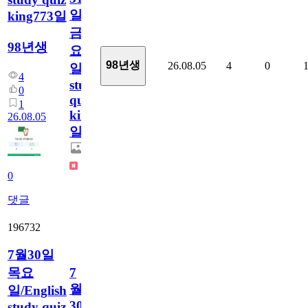
일
king773일
금
98년생
요
98년생
26.08.05
4
0
일/English
4
study
0
quiz
1
king773
26.08.05
일
0
댓글
196732
7월30일
목요
7
월
일/English
30
study quiz