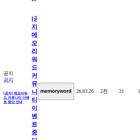
[공
지]
메
모
리
워
드
공지
커
공지
뮤
26.03.26
2천
21
memoryword
니
[공지] 메모리워
드 커뮤니티 이벤
티
트 중단 안내
이
벤
트
중