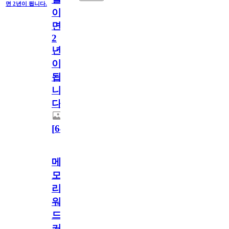
면 2년이 됩니다.
이
면
2
년
이
됩
니
다.
[
64
]
메
모
리
워
드
커