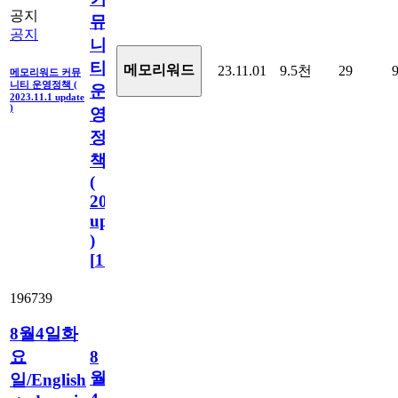
공지
뮤
공지
니
티
메모리워드
23.11.01
9.5천
29
메모리워드 커뮤
니티 운영정책 (
운
2023.11.1 update
)
영
정
책
(
2023.11.1
update
)
[
110
]
196739
8월4일화
요
8
월
일/English