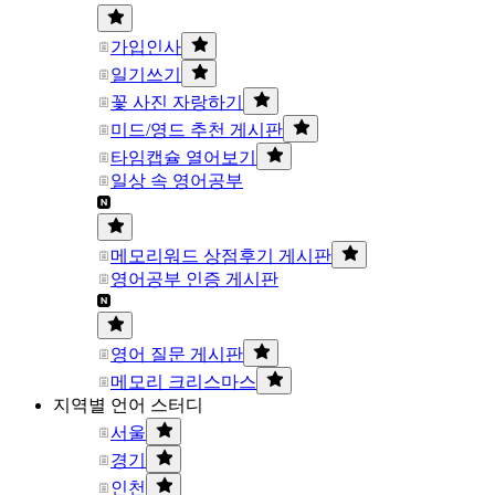
가입인사
일기쓰기
꽃 사진 자랑하기
미드/영드 추천 게시판
타임캡슐 열어보기
일상 속 영어공부
메모리워드 상점후기 게시판
영어공부 인증 게시판
영어 질문 게시판
메모리 크리스마스
지역별 언어 스터디
서울
경기
인천