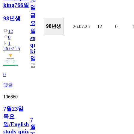
24
king766일
일
금
98년생
요
98년생
26.07.25
12
0
일/English
12
0
study
1
quiz
26.07.25
king766
일
0
댓글
196660
7월23일
목요
7
일/English
월
study quiz