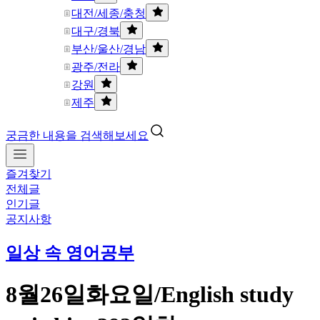
대전/세종/충청
대구/경북
부산/울산/경남
광주/전라
강원
제주
궁금한 내용을 검색해보세요
즐겨찾기
전체글
인기글
공지사항
일상 속 영어공부
8월26일화요일/English study