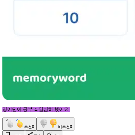
영어단어 공부 📖열심히 했어요
추천
0
비추천
0