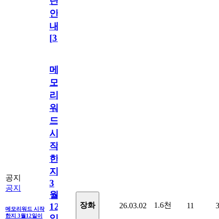
단
안
내
[
31
]
메
모
리
워
드
시
작
한
지
공지
3
공지
월
1.6천
장화
26.03.02
11
12
메모리워드 시작
한지 3월12일이
일