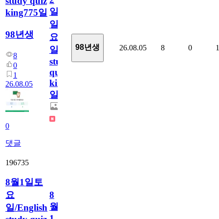
study quiz
일
king775일
일
98년생
요
98년생
26.08.05
8
0
일/English
8
study
0
quiz
1
king775
26.08.05
일
0
댓글
196735
8월1일토
요
8
월
일/English
1