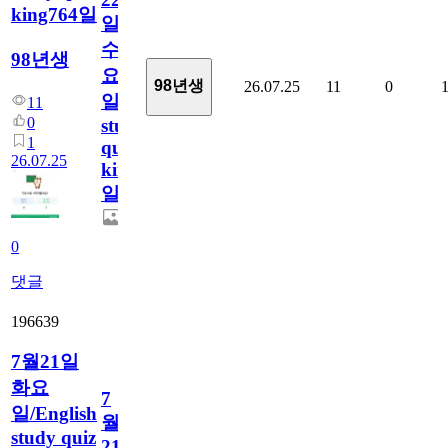
king764일
일
수
98년생
요
98년생
26.07.25
11
0
일/English
11
0
study
1
quiz
26.07.25
king764
일
0
댓글
196639
7월21일
화요
7
일/English
월
study quiz
21