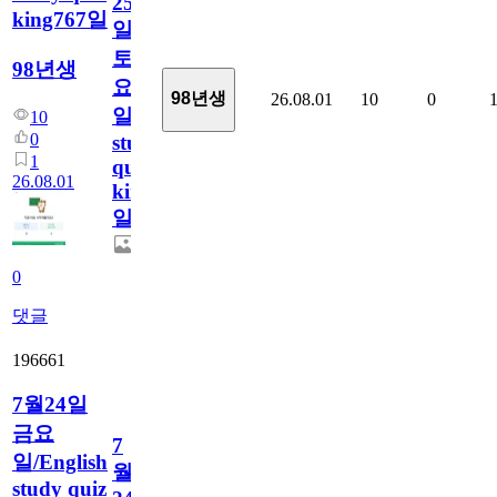
25
king767일
일
토
98년생
요
98년생
26.08.01
10
0
일/English
10
0
study
1
quiz
26.08.01
king767
일
0
댓글
196661
7월24일
금요
7
일/English
월
study quiz