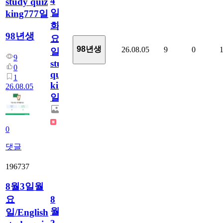
4
study quiz
일
king777일
화
98년생
요
98년생
26.08.05
9
0
일/English
9
study
0
quiz
1
king777
26.08.05
일
0
댓글
196737
8월3일월
요
8
월
일/English