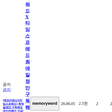
워
드
X
타
임
스
프
레
드]
최
애
일
정
공지
만
공지
구
독
[메모리워드X타
2.5천
memoryword
26.06.05
2
임스프레드] 최애
해
일정만 구독해도
네이버페이 지급!