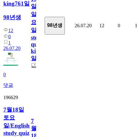
king761일
일
일
98년생
요
98년생
26.07.20
12
0
일/English
12
0
study
1
quiz
26.07.20
king761
일
0
댓글
196629
7월18일
토요
7
일/English
월
study quiz
18