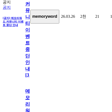
공지
커
공지
뮤
26.03.26
2천
21
memoryword
니
[공지] 메모리워
드 커뮤니티 이벤
티
트 중단 안내
이
벤
트
중
단
안
내
[
31
]
메
모
리
워