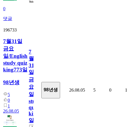
0
댓글
196733
7월31일
금요
7
일/English
월
study quiz
31
king773일
일
금
98년생
요
98년생
26.08.05
5
0
일/English
5
0
study
1
quiz
26.08.05
king773
일