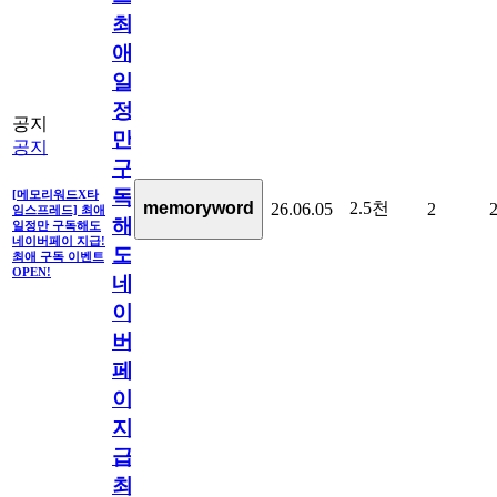
최
애
일
정
공지
만
공지
구
독
[메모리워드X타
2.5천
memoryword
26.06.05
2
임스프레드] 최애
해
일정만 구독해도
네이버페이 지급!
도
최애 구독 이벤트
OPEN!
네
이
버
페
이
지
급!
최