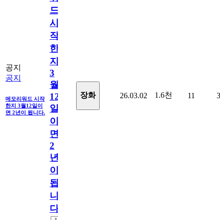
드
시
작
한
지
공지
3
공지
월
1.6천
장화
26.03.02
11
12
메모리워드 시작
한지 3월12일이
일
면 2년이 됩니다.
이
면
2
년
이
됩
니
다.