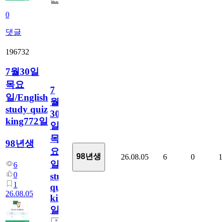
0
댓글
196732
7월30일
목요
7
일/English
월
study quiz
30
king772일
일
목
98년생
요
98년생
26.08.05
6
0
일/English
6
0
study
1
quiz
26.08.05
king772
일