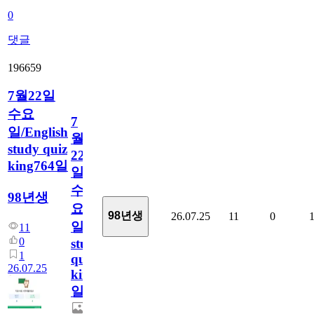
0
댓글
196659
7월22일
수요
7
일/English
월
study quiz
22
king764일
일
수
98년생
요
98년생
26.07.25
11
0
일/English
11
0
study
1
quiz
26.07.25
king764
일