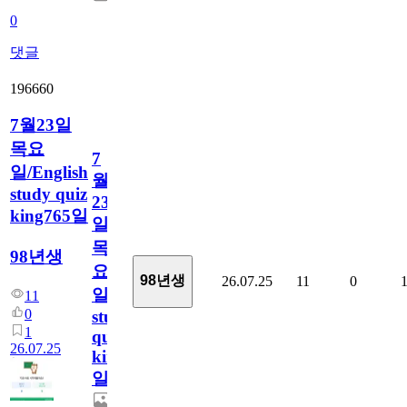
0
댓글
196660
7월23일
목요
7
일/English
월
study quiz
23
king765일
일
목
98년생
요
98년생
26.07.25
11
0
일/English
11
0
study
1
quiz
26.07.25
king765
일