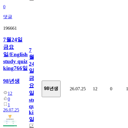
0
댓글
196661
7월24일
금요
7
일/English
월
study quiz
24
king766일
일
금
98년생
요
98년생
26.07.25
12
0
일/English
12
0
study
1
quiz
26.07.25
king766
일