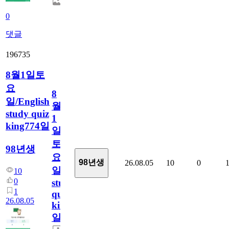
0
댓글
196735
8월1일토
요
8
일/English
월
study quiz
1
king774일
일
토
98년생
요
98년생
26.08.05
10
0
일/English
10
0
study
1
quiz
26.08.05
king774
일