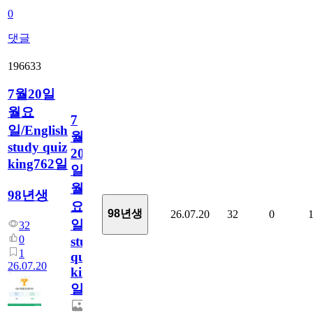
0
댓글
196633
7월20일
월요
7
일/English
월
study quiz
20
king762일
일
월
98년생
요
98년생
26.07.20
32
0
일/English
32
0
study
1
quiz
26.07.20
king762
일