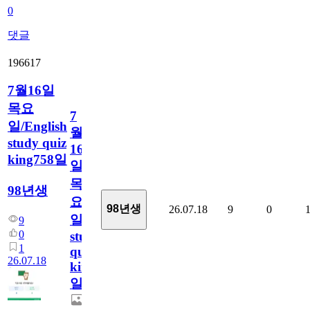
0
댓글
196617
7월16일
목요
7
일/English
월
study quiz
16
king758일
일
목
98년생
요
98년생
26.07.18
9
0
일/English
9
0
study
1
quiz
26.07.18
king758
일