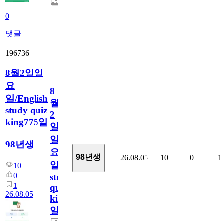
0
댓글
196736
8월2일일
요
8
일/English
월
study quiz
2
king775일
일
일
98년생
요
98년생
26.08.05
10
0
일/English
10
0
study
1
quiz
26.08.05
king775
일