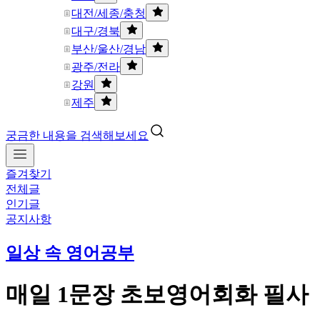
대전/세종/충청
대구/경북
부산/울산/경남
광주/전라
강원
제주
궁금한 내용을 검색해보세요
즐겨찾기
전체글
인기글
공지사항
일상 속 영어공부
매일 1문장 초보영어회화 필사