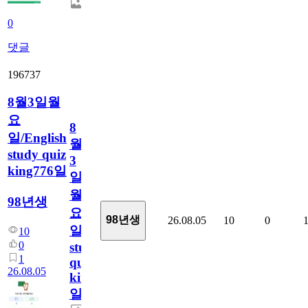
0
댓글
196737
8월3일월
요
8
일/English
월
study quiz
3
king776일
일
월
98년생
요
98년생
26.08.05
10
0
일/English
10
0
study
1
quiz
26.08.05
king776
일