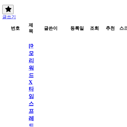
글쓰기
제
번호
글쓴이
등록일
조회
추천
스
목
[메
모
리
워
드
X
타
임
스
프
레
드]