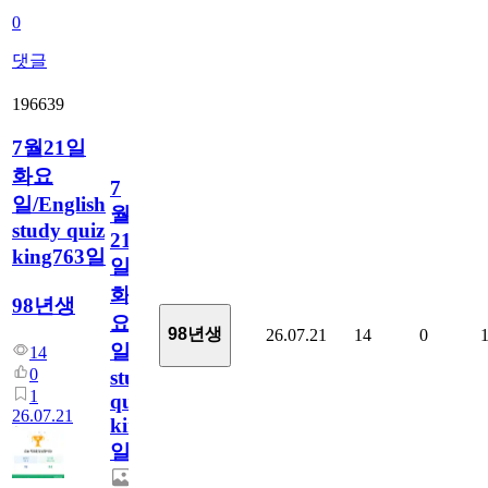
0
댓글
196639
7월21일
화요
7
일/English
월
study quiz
21
king763일
일
화
98년생
요
98년생
26.07.21
14
0
일/English
14
0
study
1
quiz
26.07.21
king763
일