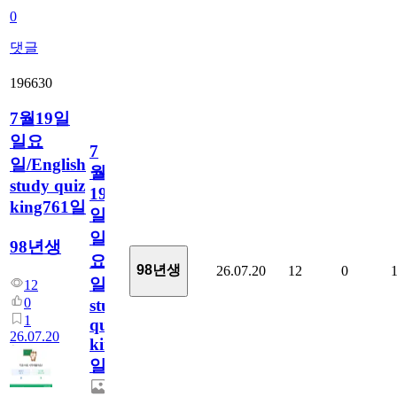
0
댓글
196630
7월19일
일요
7
일/English
월
study quiz
19
king761일
일
일
98년생
요
98년생
26.07.20
12
0
일/English
12
0
study
1
quiz
26.07.20
king761
일