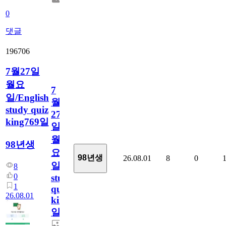
0
댓글
196706
7월27일
월요
7
일/English
월
study quiz
27
king769일
일
월
98년생
요
98년생
26.08.01
8
0
일/English
8
0
study
1
quiz
26.08.01
king769
일