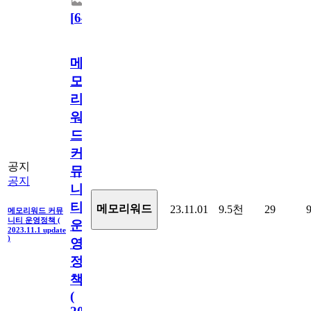
[
64
]
메
모
리
워
드
커
공지
뮤
공지
니
티
메모리워드
23.11.01
9.5천
29
메모리워드 커뮤
니티 운영정책 (
운
2023.11.1 update
)
영
정
책
(