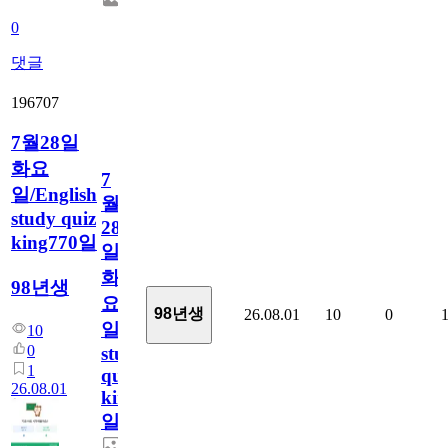
0
댓글
196707
7월28일
화요
7
일/English
월
study quiz
28
king770일
일
화
98년생
요
98년생
26.08.01
10
0
일/English
10
0
study
1
quiz
26.08.01
king770
일