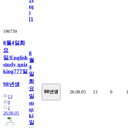
2023.11.1
update
)
[
110
]
196739
8월4일화
요
8
일/English
월
study quiz
4
king777일
일
화
98년생
요
98년생
26.08.05
13
0
일/English
13
0
study
1
quiz
26.08.05
king777
일