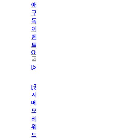
애
구
독
이
벤
트
OPEN!
[
5
]
[공
지]
메
모
리
워
드