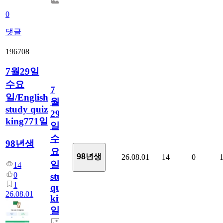
0
댓글
196708
7월29일
수요
7
일/English
월
study quiz
29
king771일
일
수
98년생
요
98년생
26.08.01
14
0
일/English
14
0
study
1
quiz
26.08.01
king771
일