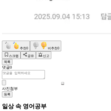
추천
0
비추천
0
스크랩
공유
신고
목록
댓글
0
사진첨부
등록
일상 속 영어공부