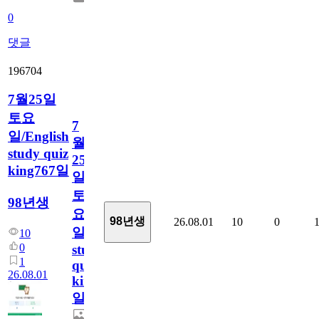
0
댓글
196704
7월25일
토요
7
일/English
월
study quiz
25
king767일
일
토
98년생
요
98년생
26.08.01
10
0
일/English
10
0
study
1
quiz
26.08.01
king767
일