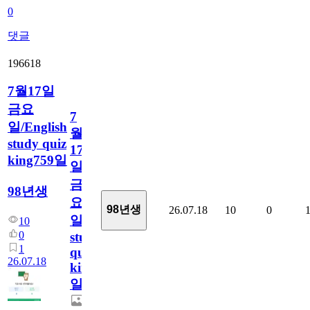
0
댓글
196618
7월17일
금요
7
일/English
월
study quiz
17
king759일
일
금
98년생
요
98년생
26.07.18
10
0
일/English
10
0
study
1
quiz
26.07.18
king759
일