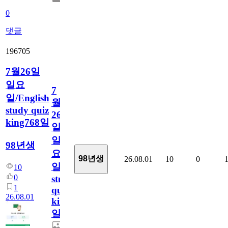
0
댓글
196705
7월26일
일요
7
일/English
월
study quiz
26
king768일
일
일
98년생
요
98년생
26.08.01
10
0
일/English
10
0
study
1
quiz
26.08.01
king768
일