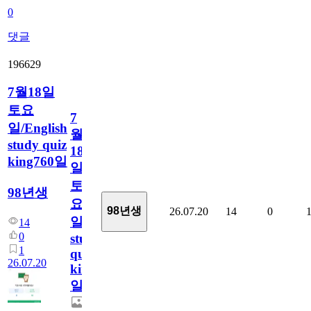
0
댓글
196629
7월18일
토요
7
일/English
월
study quiz
18
king760일
일
토
98년생
요
98년생
26.07.20
14
0
일/English
14
0
study
1
quiz
26.07.20
king760
일