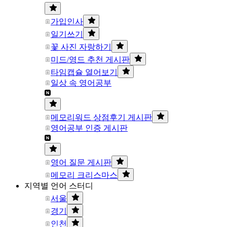
가입인사
일기쓰기
꽃 사진 자랑하기
미드/영드 추천 게시판
타임캡슐 열어보기
일상 속 영어공부
메모리워드 상점후기 게시판
영어공부 인증 게시판
영어 질문 게시판
메모리 크리스마스
지역별 언어 스터디
서울
경기
인천