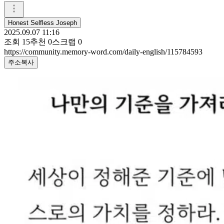
Honest Selfless Joseph
2025.09.07 11:16
조회
15
추천
0
스크랩
0
https://community.memory-word.com/daily-english/115784593
주소복사