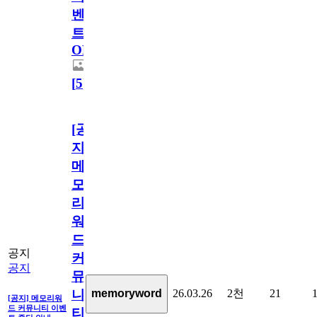
벤
트
OPEN!
[
5
]
[공
지]
메
모
리
워
드
공지
커
공지
뮤
26.03.26
2천
21
memoryword
니
[공지] 메모리워
드 커뮤니티 이벤
티