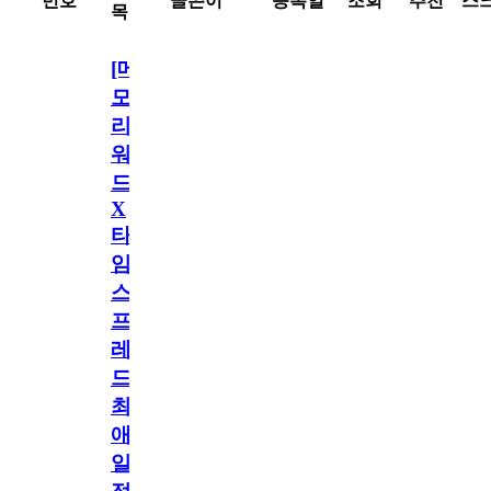
번호
글쓴이
등록일
조회
추천
스
목
[메
모
리
워
드
X
타
임
스
프
레
드]
최
애
일