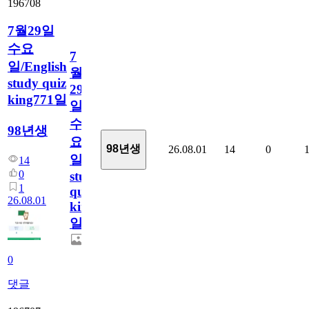
196708
7월29일
수요
7
일/English
월
study quiz
29
king771일
일
수
98년생
요
98년생
26.08.01
14
0
일/English
14
0
study
1
quiz
26.08.01
king771
일
0
댓글