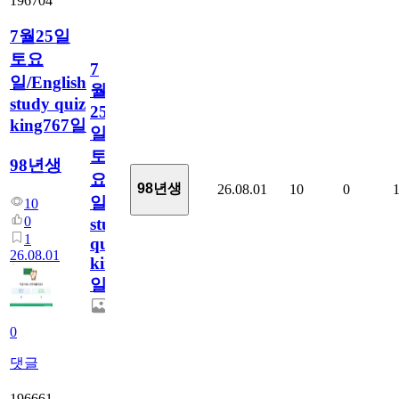
196704
7월25일
토요
7
일/English
월
study quiz
25
king767일
일
토
98년생
요
98년생
26.08.01
10
0
일/English
10
0
study
1
quiz
26.08.01
king767
일
0
댓글
196661