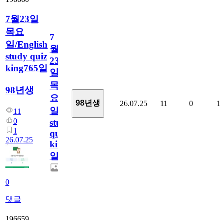
7월23일
목요
7
일/English
월
study quiz
23
king765일
일
목
98년생
요
98년생
26.07.25
11
0
일/English
11
0
study
1
quiz
26.07.25
king765
일
0
댓글
196659