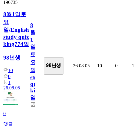
196735
8월1일토
요
8
일/English
월
study quiz
1
king774일
일
토
98년생
요
98년생
26.08.05
10
0
일/English
10
0
study
1
quiz
26.08.05
king774
일
0
댓글