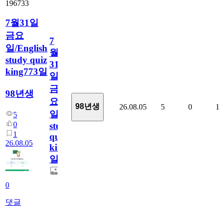
196733
7월31일
금요
7
일/English
월
study quiz
31
king773일
일
금
98년생
요
98년생
26.08.05
5
0
일/English
5
0
study
1
quiz
26.08.05
king773
일
0
댓글