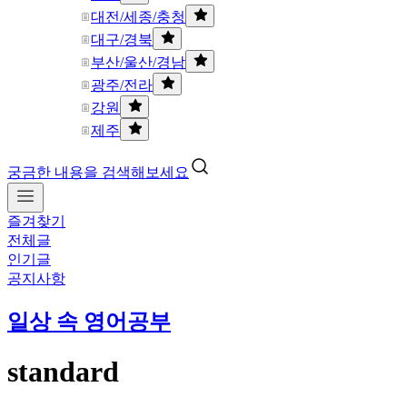
대전/세종/충청
대구/경북
부산/울산/경남
광주/전라
강원
제주
궁금한 내용을 검색해보세요
즐겨찾기
전체글
인기글
공지사항
일상 속 영어공부
standard