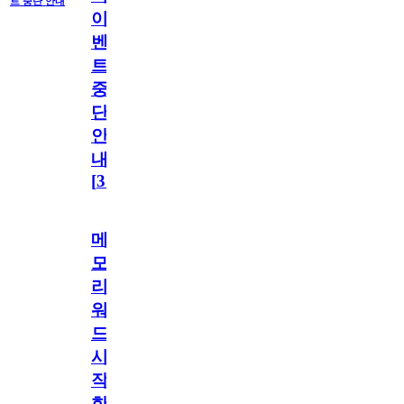
트 중단 안내
이
벤
트
중
단
안
내
[
31
]
메
모
리
워
드
시
작
한