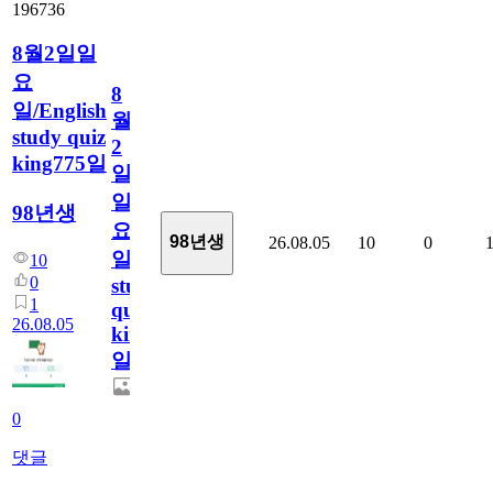
196736
8월2일일
요
8
일/English
월
study quiz
2
king775일
일
일
98년생
요
98년생
26.08.05
10
0
일/English
10
0
study
1
quiz
26.08.05
king775
일
0
댓글