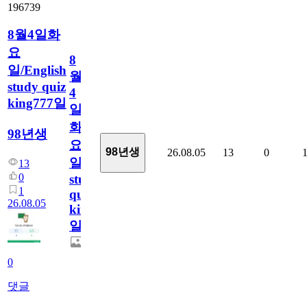
196739
8월4일화
요
8
일/English
월
study quiz
4
king777일
일
화
98년생
요
98년생
26.08.05
13
0
일/English
13
0
study
1
quiz
26.08.05
king777
일
0
댓글