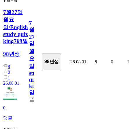
196706
7월27일
월요
7
일/English
월
study quiz
27
king769일
일
월
98년생
요
98년생
26.08.01
8
0
일/English
8
0
study
1
quiz
26.08.01
king769
일
0
댓글