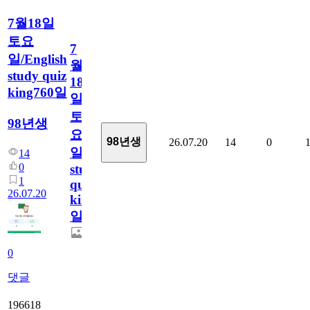
7월18일
토요
7
일/English
월
study quiz
18
king760일
일
토
98년생
요
98년생
26.07.20
14
0
일/English
14
0
study
1
quiz
26.07.20
king760
일
0
댓글
196618