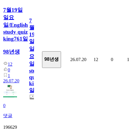
7월19일
일요
7
일/English
월
study quiz
19
king761일
일
일
98년생
요
98년생
26.07.20
12
0
일/English
12
0
study
1
quiz
26.07.20
king761
일
0
댓글
196629