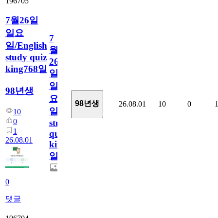
196705
7월26일
일요
7
일/English
월
study quiz
26
king768일
일
일
98년생
요
98년생
26.08.01
10
0
일/English
10
0
study
1
quiz
26.08.01
king768
일
0
댓글