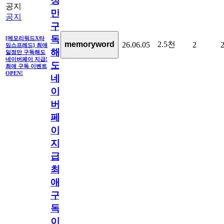
정
공지
만
공지
구
독
[메모리워드X타
2.5천
memoryword
26.06.05
2
임스프레드] 최애
해
일정만 구독해도
네이버페이 지급!
도
최애 구독 이벤트
OPEN!
네
이
버
페
이
지
급!
최
애
구
독
이