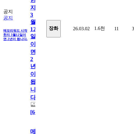
지
공지
3
공지
월
1.6천
장화
26.03.02
11
12
메모리워드 시작
한지 3월12일이
일
면 2년이 됩니다.
이
면
2
년
이
됩
니
다.
[
64
]
메