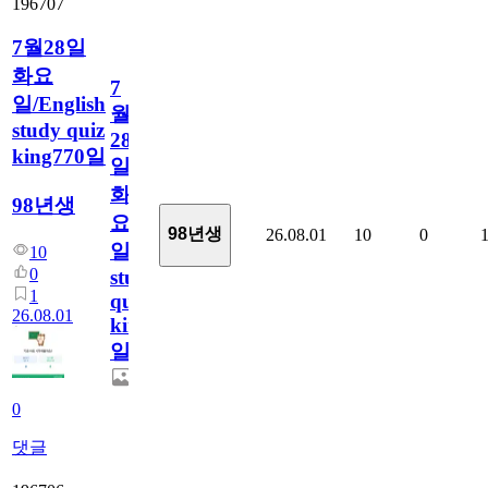
196707
7월28일
화요
7
일/English
월
study quiz
28
king770일
일
화
98년생
요
98년생
26.08.01
10
0
일/English
10
0
study
1
quiz
26.08.01
king770
일
0
댓글