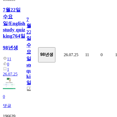
7월22일
수요
7
일/English
월
study quiz
22
king764일
일
수
98년생
요
98년생
26.07.25
11
0
일/English
11
0
study
1
quiz
26.07.25
king764
일
0
댓글
196639