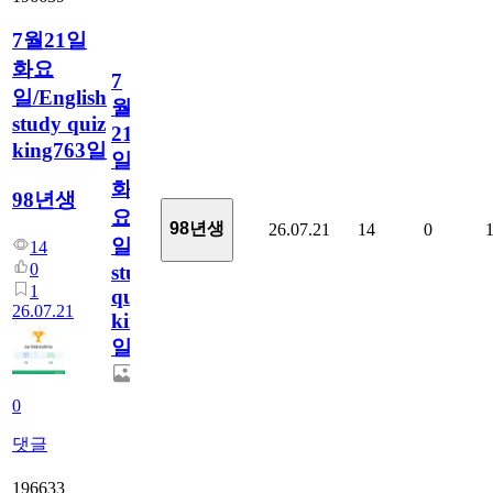
7월21일
화요
7
일/English
월
study quiz
21
king763일
일
화
98년생
요
98년생
26.07.21
14
0
일/English
14
0
study
1
quiz
26.07.21
king763
일
0
댓글
196633