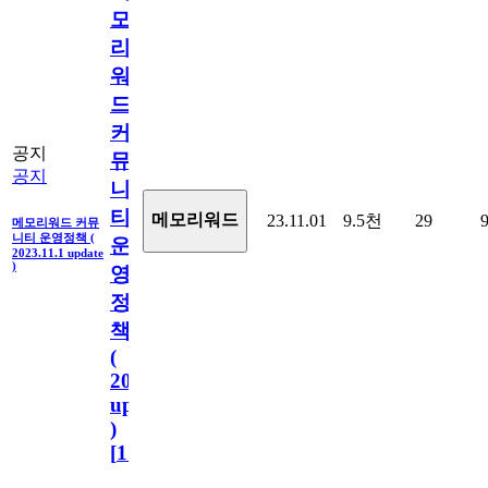
모
리
워
드
커
공지
뮤
공지
니
티
메모리워드
23.11.01
9.5천
29
메모리워드 커뮤
니티 운영정책 (
운
2023.11.1 update
)
영
정
책
(
2023.11.1
update
)
[
110
]