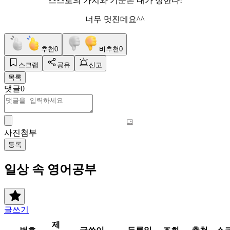
스스로의 가치와 기준은 내가 정한다!
너무 멋진데요^^
추천
0
비추천
0
스크랩
공유
신고
목록
댓글
0
사진첨부
등록
일상 속 영어공부
글쓰기
제