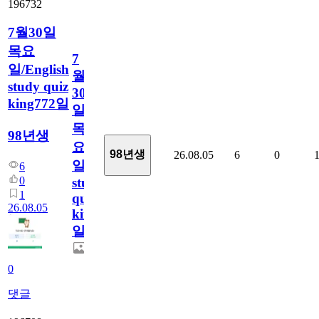
196732
7월30일
목요
7
일/English
월
study quiz
30
king772일
일
목
98년생
요
98년생
26.08.05
6
0
일/English
6
0
study
1
quiz
26.08.05
king772
일
0
댓글