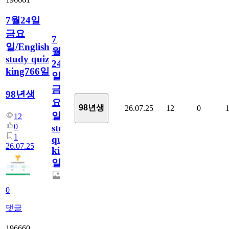
7월24일
금요
7
일/English
월
study quiz
24
king766일
일
금
98년생
요
98년생
26.07.25
12
0
일/English
12
0
study
1
quiz
26.07.25
king766
일
0
댓글
196660