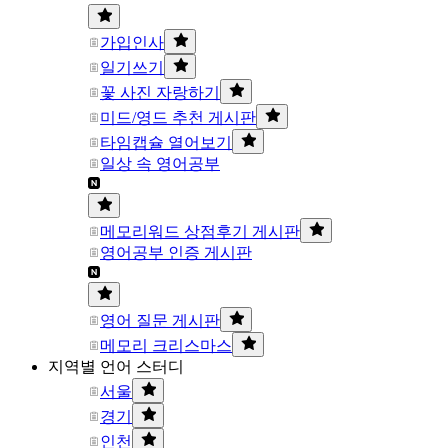
가입인사
일기쓰기
꽃 사진 자랑하기
미드/영드 추천 게시판
타임캡슐 열어보기
일상 속 영어공부
메모리워드 상점후기 게시판
영어공부 인증 게시판
영어 질문 게시판
메모리 크리스마스
지역별 언어 스터디
서울
경기
인천