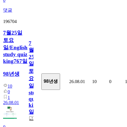
0
댓글
196704
7월25일
토요
7
일/English
월
study quiz
25
king767일
일
토
98년생
요
98년생
26.08.01
10
0
일/English
10
0
study
1
quiz
26.08.01
king767
일
0