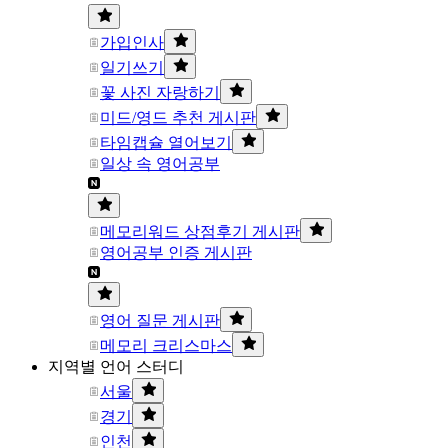
가입인사
일기쓰기
꽃 사진 자랑하기
미드/영드 추천 게시판
타임캡슐 열어보기
일상 속 영어공부
메모리워드 상점후기 게시판
영어공부 인증 게시판
영어 질문 게시판
메모리 크리스마스
지역별 언어 스터디
서울
경기
인천