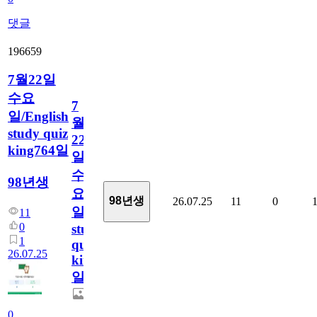
댓글
196659
7월22일
수요
7
일/English
월
study quiz
22
king764일
일
수
98년생
요
98년생
26.07.25
11
0
일/English
11
0
study
1
quiz
26.07.25
king764
일
0