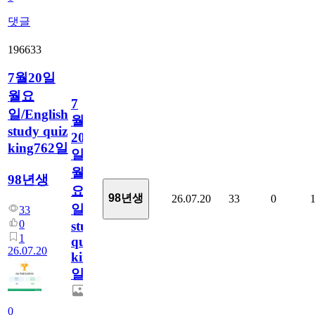
댓글
196633
7월20일
월요
7
일/English
월
study quiz
20
king762일
일
월
98년생
요
98년생
26.07.20
33
0
일/English
33
0
study
1
quiz
26.07.20
king762
일
0