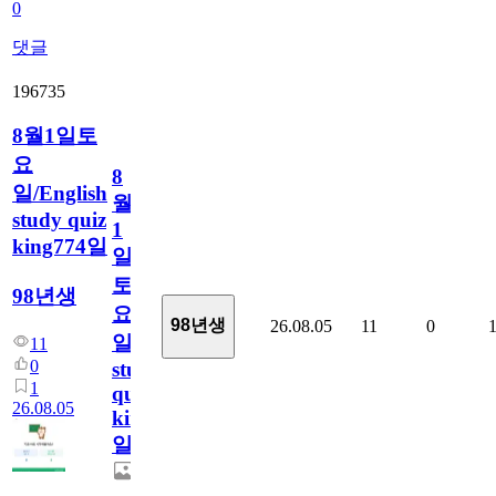
0
댓글
196735
8월1일토
요
8
일/English
월
study quiz
1
king774일
일
토
98년생
요
98년생
26.08.05
11
0
일/English
11
0
study
1
quiz
26.08.05
king774
일