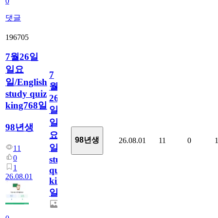
0
댓글
196705
7월26일
일요
7
일/English
월
study quiz
26
king768일
일
일
98년생
요
98년생
26.08.01
11
0
일/English
11
0
study
1
quiz
26.08.01
king768
일