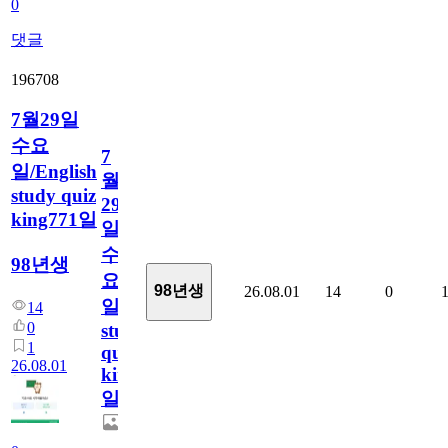
0
댓글
196708
7월29일
수요
7
일/English
월
study quiz
29
king771일
일
수
98년생
요
98년생
26.08.01
14
0
일/English
14
0
study
1
quiz
26.08.01
king771
일