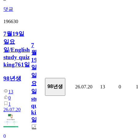
댓글
196630
7월19일
일요
7
일/English
월
study quiz
19
king761일
일
일
98년생
요
98년생
26.07.20
13
0
일/English
13
0
study
1
quiz
26.07.20
king761
일
0