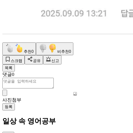
추천
0
비추천
0
스크랩
공유
신고
목록
댓글
0
사진첨부
등록
일상 속 영어공부