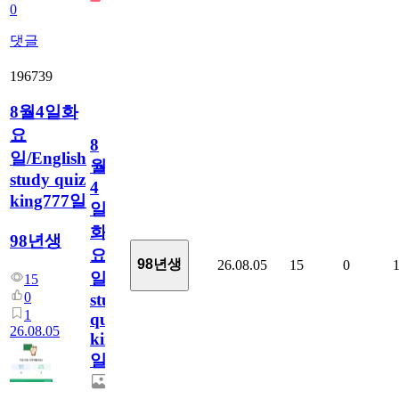
0
댓글
196739
8월4일화
요
8
일/English
월
study quiz
4
king777일
일
화
98년생
요
98년생
26.08.05
15
0
일/English
15
0
study
1
quiz
26.08.05
king777
일