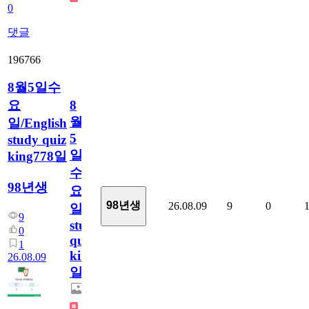
0
댓글
196766
8월5일수
요
8
월
일/English
5
study quiz
일
king778일
수
98년생
요
98년생
26.08.09
9
0
일/English
9
study
0
quiz
1
king778
26.08.09
일