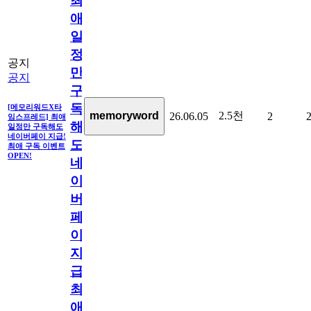
최
애
일
정
공지
만
공지
구
독
[메모리워드X타
2.5천
memoryword
26.06.05
2
임스프레드] 최애
해
일정만 구독해도
네이버페이 지급!
도
최애 구독 이벤트
OPEN!
네
이
버
페
이
지
급!
최
애