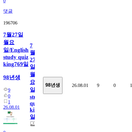
0
댓글
196706
7월27일
월요
7
일/English
월
study quiz
27
king769일
일
월
98년생
요
98년생
26.08.01
9
0
일/English
9
0
study
1
quiz
26.08.01
king769
일