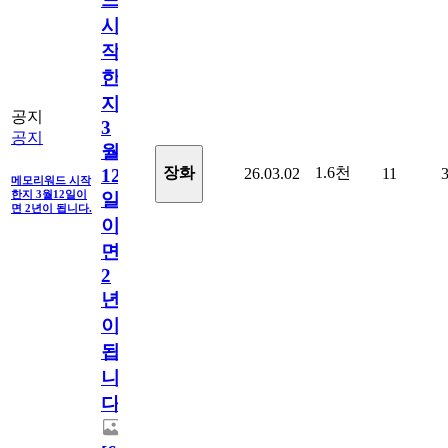
시
작
한
지
공지
3
공지
월
1.6천
장화
26.03.02
11
12
메모리워드 시작
한지 3월12일이
일
면 2년이 됩니다.
이
면
2
년
이
됩
니
다.