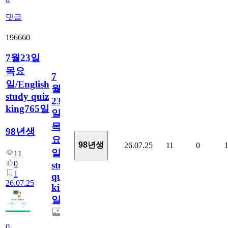
댓글
196660
7월23일
목요
7
일/English
월
study quiz
23
king765일
일
목
98년생
요
98년생
26.07.25
11
0
일/English
11
0
study
1
quiz
26.07.25
king765
일
0