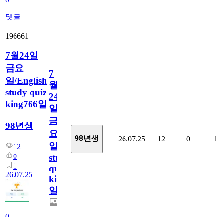
댓글
196661
7월24일
금요
7
일/English
월
study quiz
24
king766일
일
금
98년생
요
98년생
26.07.25
12
0
일/English
12
0
study
1
quiz
26.07.25
king766
일
0