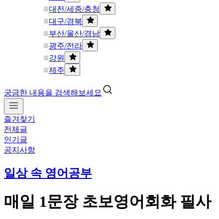
대전/세종/충청
대구/경북
부산/울산/경남
광주/전라
강원
제주
궁금한 내용을 검색해보세요
즐겨찾기
전체글
인기글
공지사항
일상 속 영어공부
매일 1문장 초보영어회화 필사