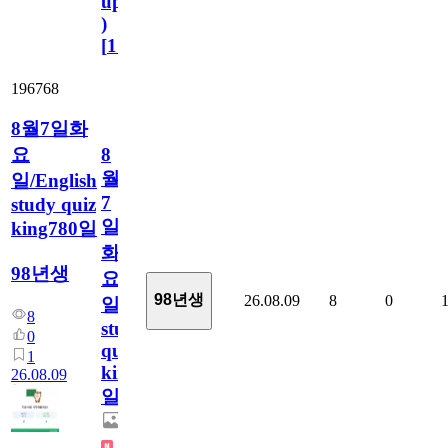
update
)
[
110
]
196768
8월7일화
요
8
월
일/English
7
study quiz
일
king780일
화
98년생
요
98년생
26.08.09
8
0
일/English
8
study
0
quiz
1
king780
26.08.09
일