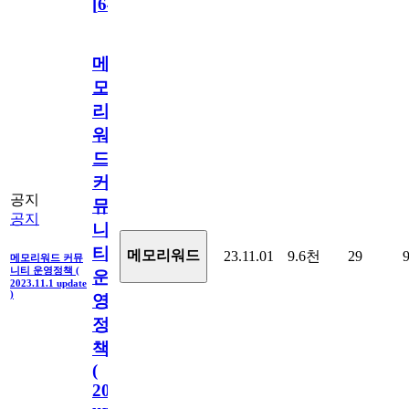
[
64
]
메
모
리
워
드
커
공지
뮤
공지
니
티
메모리워드
23.11.01
9.6천
29
메모리워드 커뮤
니티 운영정책 (
운
2023.11.1 update
)
영
정
책
(
2023.11.1