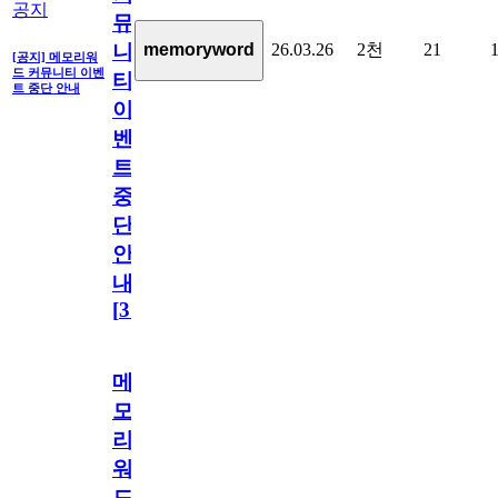
공지
뮤
26.03.26
2천
21
memoryword
니
[공지] 메모리워
드 커뮤니티 이벤
티
트 중단 안내
이
벤
트
중
단
안
내
[
31
]
메
모
리
워
드