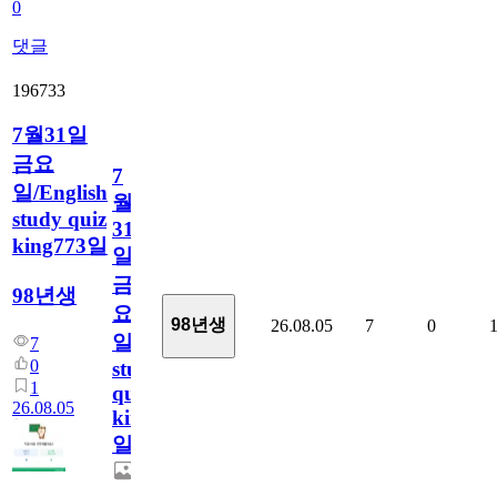
0
댓글
196733
7월31일
금요
7
일/English
월
study quiz
31
king773일
일
금
98년생
요
98년생
26.08.05
7
0
일/English
7
0
study
1
quiz
26.08.05
king773
일