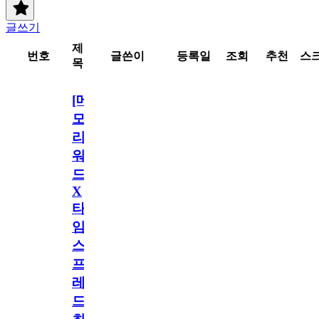
글쓰기
제
번호
글쓴이
등록일
조회
추천
스
목
[메
모
리
워
드
X
타
임
스
프
레
드]