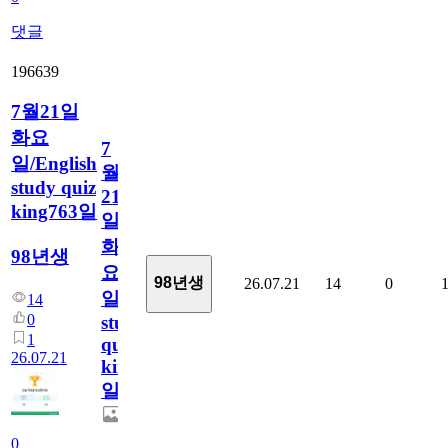
댓글
196639
7월21일
화요
7
일/English
월
study quiz
21
king763일
일
화
98년생
요
98년생
26.07.21
14
0
일/English
14
0
study
1
quiz
26.07.21
king763
일
0