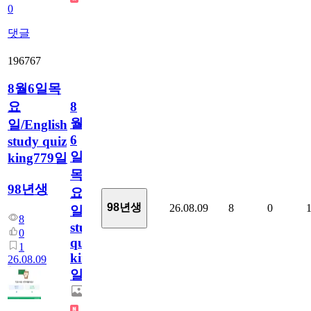
0
댓글
196767
8월6일목
요
8
월
일/English
6
study quiz
일
king779일
목
98년생
요
98년생
26.08.09
8
0
일/English
8
study
0
quiz
1
king779
26.08.09
일