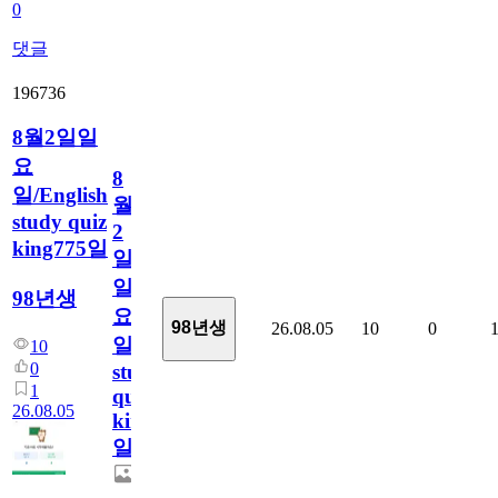
0
댓글
196736
8월2일일
요
8
일/English
월
study quiz
2
king775일
일
일
98년생
요
98년생
26.08.05
10
0
일/English
10
0
study
1
quiz
26.08.05
king775
일