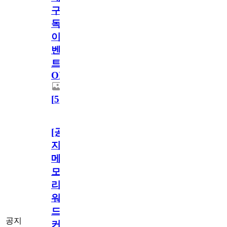
구
독
이
벤
트
OPEN!
[
5
]
[공
지]
메
모
리
워
드
공지
커