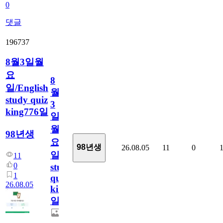
0
댓글
196737
8월3일월
요
8
일/English
월
study quiz
3
king776일
일
월
98년생
요
98년생
26.08.05
11
0
일/English
11
0
study
1
quiz
26.08.05
king776
일