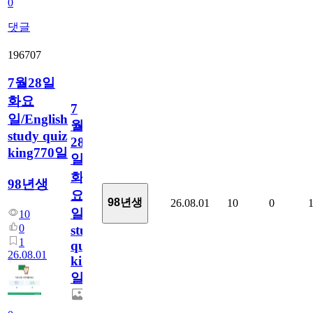
0
댓글
196707
7월28일
화요
7
일/English
월
study quiz
28
king770일
일
화
98년생
요
98년생
26.08.01
10
0
일/English
10
0
study
1
quiz
26.08.01
king770
일