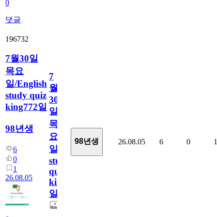
0
댓글
196732
7월30일
목요
7
일/English
월
study quiz
30
king772일
일
목
98년생
요
98년생
26.08.05
6
0
일/English
6
0
study
1
quiz
26.08.05
king772
일