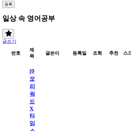
등록
일상 속 영어공부
글쓰기
제
번호
글쓴이
등록일
조회
추천
스
목
[메
모
리
워
드
X
타
임
스