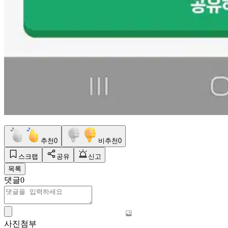
추천
0
비추천
0
스크랩
공유
신고
목록
댓글
0
사진첨부