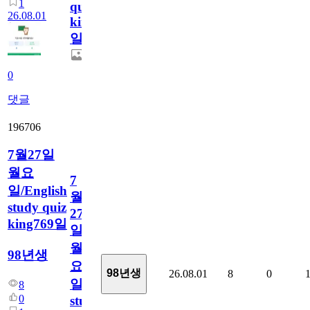
1
quiz
26.08.01
king770
일
0
댓글
196706
7월27일
월요
7
일/English
월
study quiz
27
king769일
일
월
98년생
요
98년생
26.08.01
8
0
일/English
8
0
study