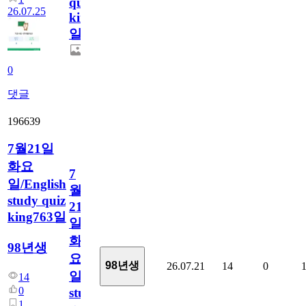
quiz
26.07.25
king764
일
0
댓글
196639
7월21일
화요
7
일/English
월
study quiz
21
king763일
일
화
98년생
요
98년생
26.07.21
14
0
일/English
14
0
study
1