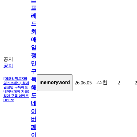
프
레
드]
최
애
일
정
공지
만
공지
구
독
[메모리워드X타
2.5천
memoryword
26.06.05
2
임스프레드] 최애
해
일정만 구독해도
네이버페이 지급!
도
최애 구독 이벤트
OPEN!
네
이
버
페
이