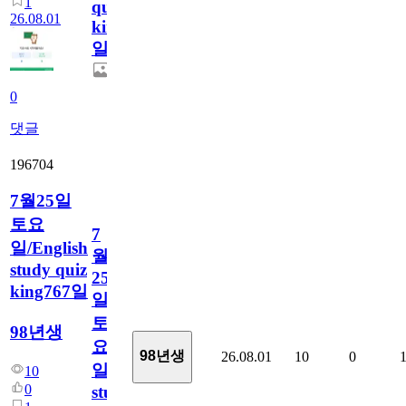
1
quiz
26.08.01
king768
일
0
댓글
196704
7월25일
토요
7
일/English
월
study quiz
25
king767일
일
토
98년생
요
98년생
26.08.01
10
0
일/English
10
0
study