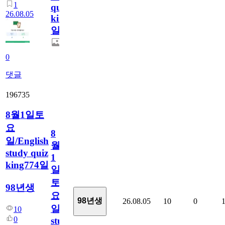
1
quiz
26.08.05
king775
일
0
댓글
196735
8월1일토
요
8
일/English
월
study quiz
1
king774일
일
토
98년생
요
98년생
26.08.05
10
0
일/English
10
0
study