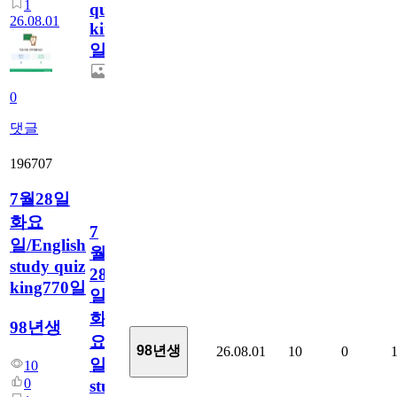
1
quiz
26.08.01
king771
일
0
댓글
196707
7월28일
화요
7
일/English
월
study quiz
28
king770일
일
화
98년생
요
98년생
26.08.01
10
0
일/English
10
0
study