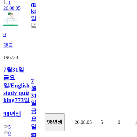
1
quiz
26.08.05
king774
일
0
댓글
196733
7월31일
금요
7
일/English
월
study quiz
31
king773일
일
금
98년생
요
98년생
26.08.05
5
0
일/English
5
0
study