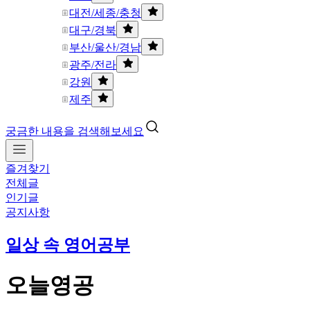
대전/세종/충청
대구/경북
부산/울산/경남
광주/전라
강원
제주
궁금한 내용을 검색해보세요
즐겨찾기
전체글
인기글
공지사항
일상 속 영어공부
오늘영공