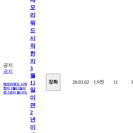
모
리
워
드
시
작
한
지
공지
3
공지
월
1.6천
장화
26.03.02
11
12
메모리워드 시작
한지 3월12일이
일
면 2년이 됩니다.
이
면
2
년
이