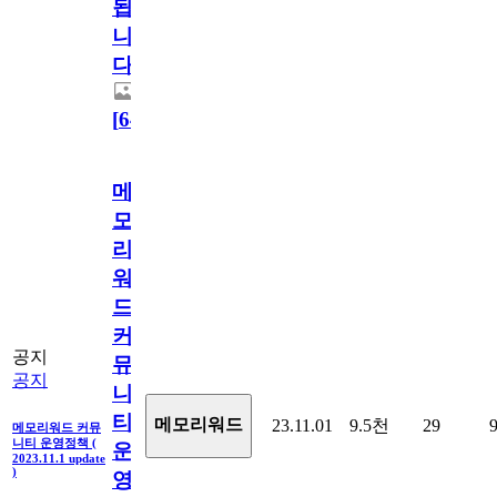
됩
니
다.
[
64
]
메
모
리
워
드
커
공지
뮤
공지
니
티
메모리워드
23.11.01
9.5천
29
메모리워드 커뮤
니티 운영정책 (
운
2023.11.1 update
)
영