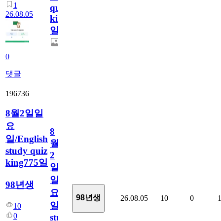
1
quiz
26.08.05
king776
일
0
댓글
196736
8월2일일
요
8
일/English
월
study quiz
2
king775일
일
일
98년생
요
98년생
26.08.05
10
0
일/English
10
0
study