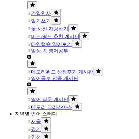
가입인사
일기쓰기
꽃 사진 자랑하기
미드/영드 추천 게시판
타임캡슐 열어보기
일상 속 영어공부
메모리워드 상점후기 게시판
영어공부 인증 게시판
영어 질문 게시판
메모리 크리스마스
지역별 언어 스터디
서울
경기
인천