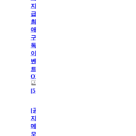
지
급!
최
애
구
독
이
벤
트
OPEN!
[
5
]
[공
지]
메
모