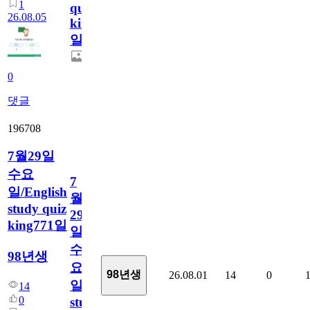
1
quiz
26.08.05
king772
일
0
댓글
196708
7월29일
수요
7
일/English
월
study quiz
29
king771일
일
수
98년생
요
98년생
26.08.01
14
0
일/English
14
0
study