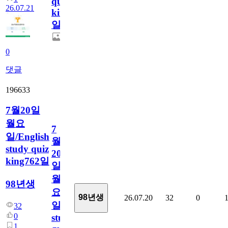
quiz
26.07.21
king763
일
0
댓글
196633
7월20일
월요
7
일/English
월
study quiz
20
king762일
일
월
98년생
요
98년생
26.07.20
32
0
일/English
32
0
study
1