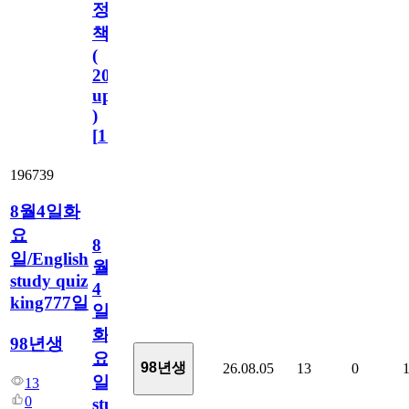
정
책
(
2023.11.1
update
)
[
110
]
196739
8월4일화
요
8
일/English
월
study quiz
4
king777일
일
화
98년생
요
98년생
26.08.05
13
0
일/English
13
0
study