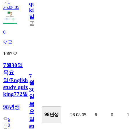
1
quiz
26.08.05
king773
일
0
댓글
196732
7월30일
목요
7
일/English
월
study quiz
30
king772일
일
목
98년생
요
98년생
26.08.05
6
0
일/English
6
0
study