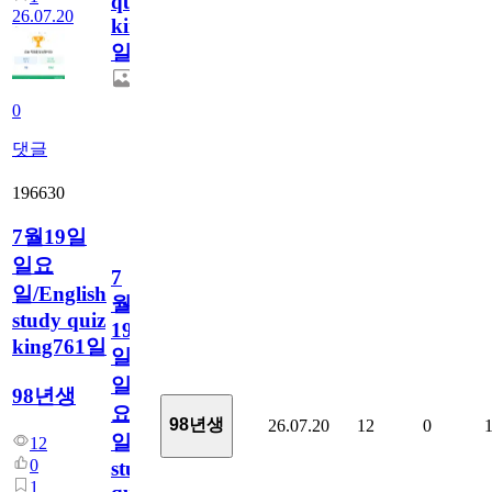
quiz
26.07.20
king762
일
0
댓글
196630
7월19일
일요
7
일/English
월
study quiz
19
king761일
일
일
98년생
요
98년생
26.07.20
12
0
일/English
12
0
study
1