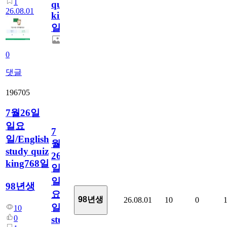
1
quiz
26.08.01
king769
일
0
댓글
196705
7월26일
일요
7
일/English
월
study quiz
26
king768일
일
일
98년생
요
98년생
26.08.01
10
0
일/English
10
0
study