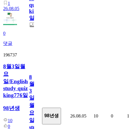
1
quiz
26.08.05
king777
일
0
댓글
196737
8월3일월
요
8
일/English
월
study quiz
3
king776일
일
월
98년생
요
98년생
26.08.05
10
0
일/English
10
0
study