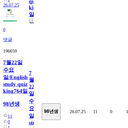
quiz
26.07.25
king765
일
0
댓글
196659
7월22일
수요
7
일/English
월
study quiz
22
king764일
일
수
98년생
요
98년생
26.07.25
11
0
일/English
11
0
study
1