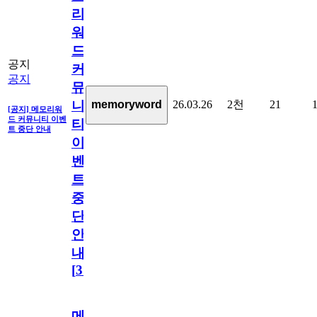
리
워
드
공지
커
공지
뮤
26.03.26
2천
21
memoryword
니
[공지] 메모리워
드 커뮤니티 이벤
티
트 중단 안내
이
벤
트
중
단
안
내
[
31
]
메