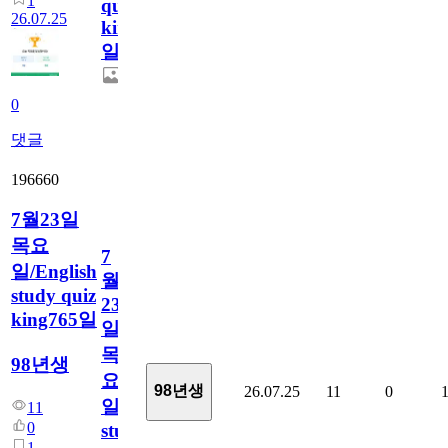
1
quiz
26.07.25
king766
일
0
댓글
196660
7월23일
목요
7
일/English
월
study quiz
23
king765일
일
목
98년생
요
98년생
26.07.25
11
0
일/English
11
0
study
1