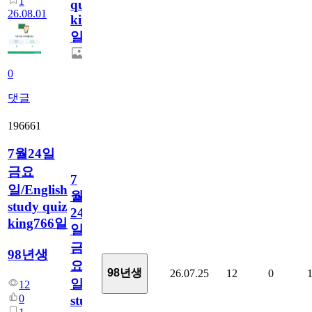
1
quiz
26.08.01
king767
일
0
댓글
196661
7월24일
금요
7
일/English
월
study quiz
24
king766일
일
금
98년생
요
98년생
26.07.25
12
0
일/English
12
0
study