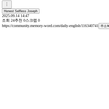
Honest Selfless Joseph
2025.09.14 14:47
조회
24
추천
0
스크랩
0
https://community.memory-word.com/daily-english/116340741
주소