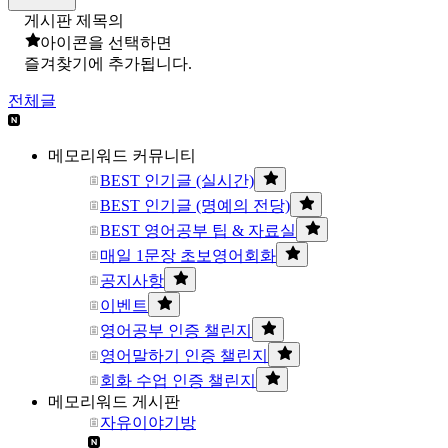
게시판 제목의
아이콘을 선택하면
즐겨찾기에 추가됩니다.
전체글
메모리워드 커뮤니티
BEST 인기글 (실시간)
BEST 인기글 (명예의 전당)
BEST 영어공부 팁 & 자료실
매일 1문장 초보영어회화
공지사항
이벤트
영어공부 인증 챌린지
영어말하기 인증 챌린지
회화 수업 인증 챌린지
메모리워드 게시판
자유이야기방