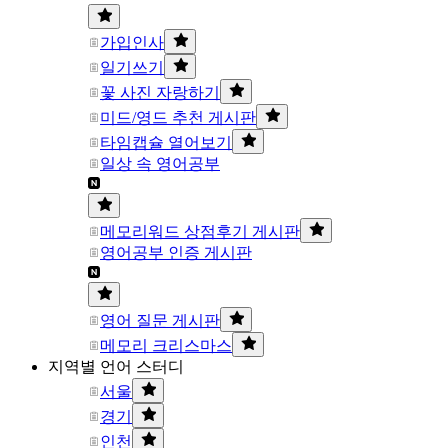
가입인사
일기쓰기
꽃 사진 자랑하기
미드/영드 추천 게시판
타임캡슐 열어보기
일상 속 영어공부
메모리워드 상점후기 게시판
영어공부 인증 게시판
영어 질문 게시판
메모리 크리스마스
지역별 언어 스터디
서울
경기
인천