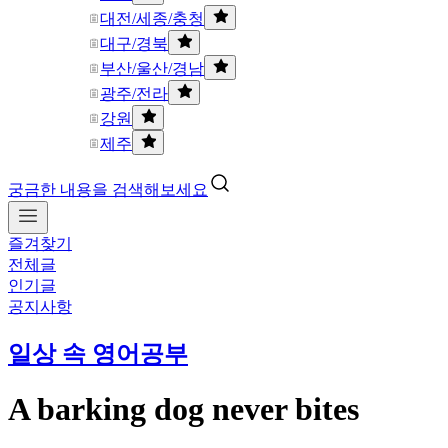
대전/세종/충청
대구/경북
부산/울산/경남
광주/전라
강원
제주
궁금한 내용을 검색해보세요
즐겨찾기
전체글
인기글
공지사항
일상 속 영어공부
A barking dog never bites