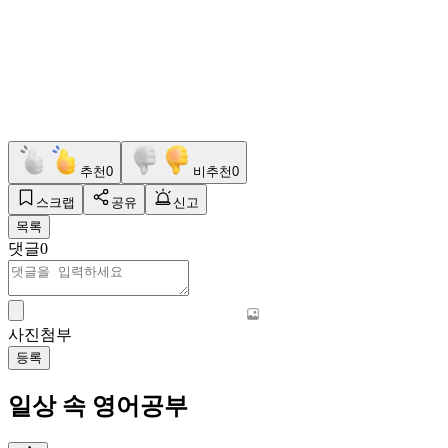
추천
0
비추천
0
스크랩
공유
신고
목록
댓글
0
사진첨부
등록
일상 속 영어공부