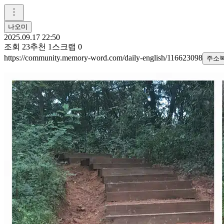
나오미
2025.09.17 22:50
조회
23
추천
1
스크랩
0
https://community.memory-word.com/daily-english/116623098
주소