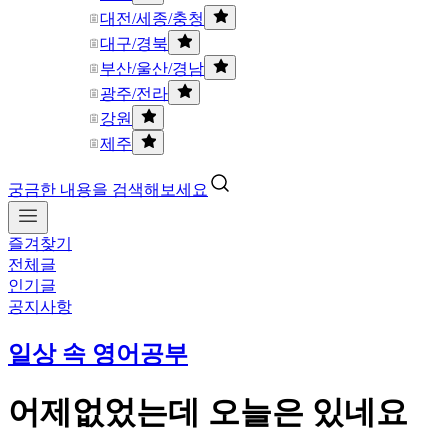
대전/세종/충청
대구/경북
부산/울산/경남
광주/전라
강원
제주
궁금한 내용을 검색해보세요
즐겨찾기
전체글
인기글
공지사항
일상 속 영어공부
어제없었는데 오늘은 있네요