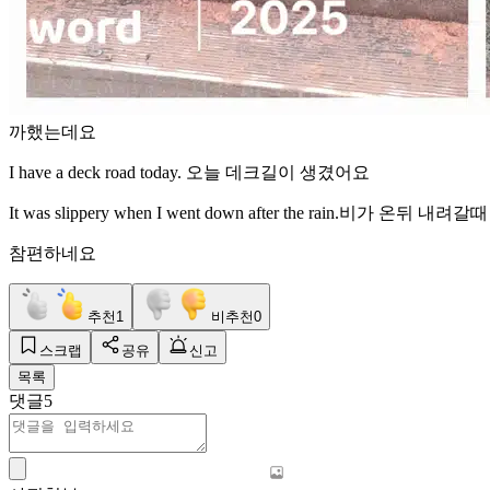
까했는데요
I have a deck road today. 오늘 데크길이 생겼어요
It was slippery when I went down after the rain.비가 온뒤 
참편하네요
추천
1
비추천
0
스크랩
공유
신고
목록
댓글
5