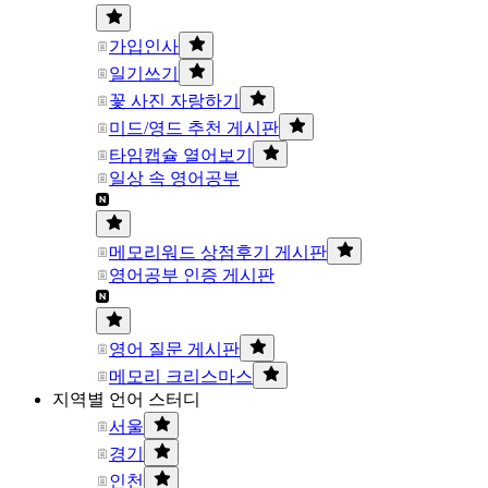
가입인사
일기쓰기
꽃 사진 자랑하기
미드/영드 추천 게시판
타임캡슐 열어보기
일상 속 영어공부
메모리워드 상점후기 게시판
영어공부 인증 게시판
영어 질문 게시판
메모리 크리스마스
지역별 언어 스터디
서울
경기
인천