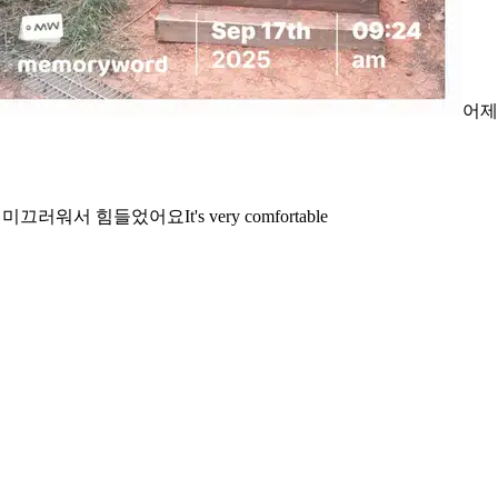
어제
내려갈때 미끄러워서 힘들었어요It's very comfortable