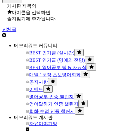
게시판 제목의
아이콘을 선택하면
즐겨찾기에 추가됩니다.
전체글
메모리워드 커뮤니티
BEST 인기글 (실시간)
BEST 인기글 (명예의 전당)
BEST 영어공부 팁 & 자료실
매일 1문장 초보영어회화
공지사항
이벤트
영어공부 인증 챌린지
영어말하기 인증 챌린지
회화 수업 인증 챌린지
메모리워드 게시판
자유이야기방