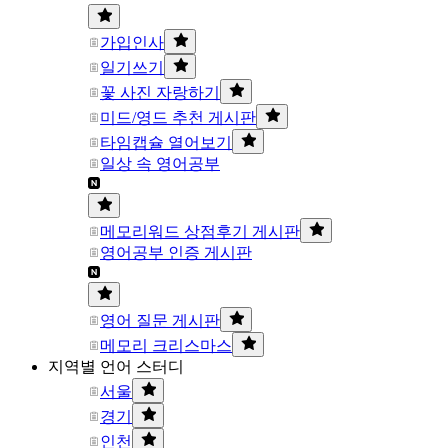
가입인사
일기쓰기
꽃 사진 자랑하기
미드/영드 추천 게시판
타임캡슐 열어보기
일상 속 영어공부
메모리워드 상점후기 게시판
영어공부 인증 게시판
영어 질문 게시판
메모리 크리스마스
지역별 언어 스터디
서울
경기
인천