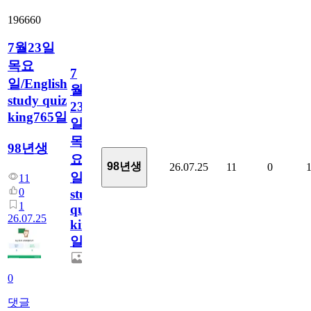
196660
7월23일
목요
7
일/English
월
study quiz
23
king765일
일
목
98년생
요
98년생
26.07.25
11
0
일/English
11
0
study
1
quiz
26.07.25
king765
일
0
댓글