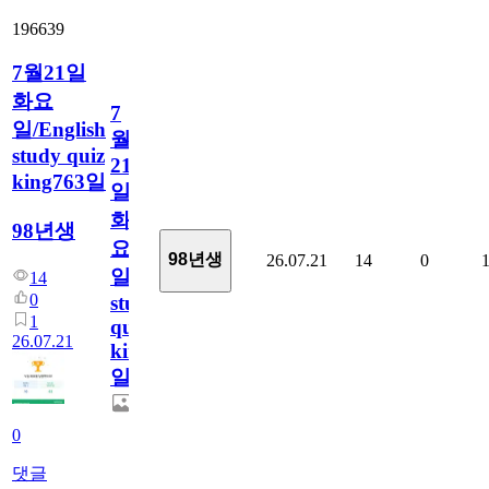
196639
7월21일
화요
7
일/English
월
study quiz
21
king763일
일
화
98년생
요
98년생
26.07.21
14
0
일/English
14
0
study
1
quiz
26.07.21
king763
일
0
댓글