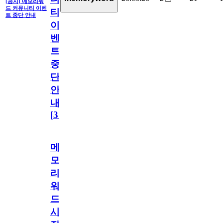
[공지] 메모리워
드 커뮤니티 이벤
티
트 중단 안내
이
벤
트
중
단
안
내
[
31
]
메
모
리
워
드
시