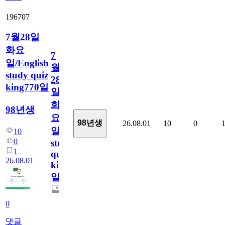
196707
7월28일
화요
7
일/English
월
study quiz
28
king770일
일
화
98년생
요
98년생
26.08.01
10
0
일/English
10
0
study
1
quiz
26.08.01
king770
일
0
댓글