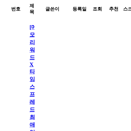
제
번호
글쓴이
등록일
조회
추천
스
목
[메
모
리
워
드
X
타
임
스
프
레
드]
최
애