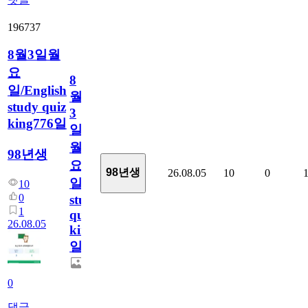
196737
8월3일월
요
8
일/English
월
study quiz
3
king776일
일
월
98년생
요
98년생
26.08.05
10
0
일/English
10
0
study
1
quiz
26.08.05
king776
일
0
댓글