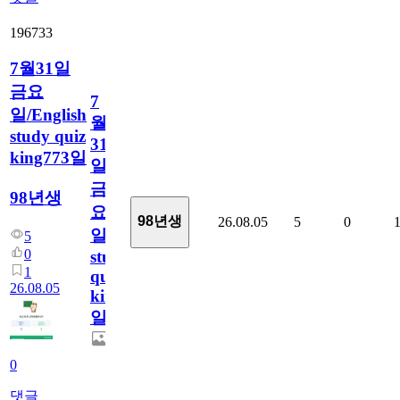
196733
7월31일
금요
7
일/English
월
study quiz
31
king773일
일
금
98년생
요
98년생
26.08.05
5
0
일/English
5
0
study
1
quiz
26.08.05
king773
일
0
댓글