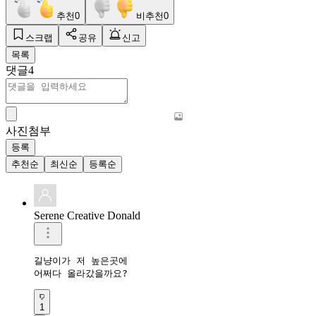
추천
0
비추천
0
스크랩
공유
신고
목록
댓글
4
사진첨부
등록
추천순
최신순
등록순
Serene Creative Donald
길냥이가 저 높은곳에

어쩌다 올라갔을까요?
1