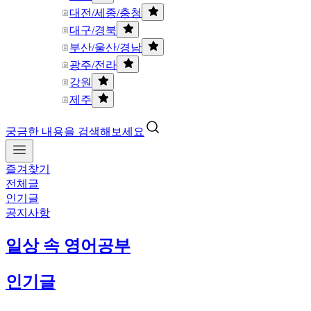
대전/세종/충청
대구/경북
부산/울산/경남
광주/전라
강원
제주
궁금한 내용을 검색해보세요
즐겨찾기
전체글
인기글
공지사항
일상 속 영어공부
인기글