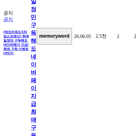
일
정
공지
만
공지
구
독
[메모리워드X타
2.5천
memoryword
26.06.05
2
임스프레드] 최애
해
일정만 구독해도
네이버페이 지급!
도
최애 구독 이벤트
OPEN!
네
이
버
페
이
지
급!
최
애
구
독