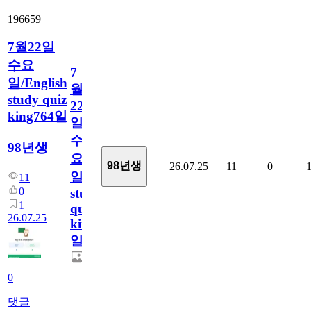
196659
7월22일
수요
7
일/English
월
study quiz
22
king764일
일
수
98년생
요
98년생
26.07.25
11
0
일/English
11
0
study
1
quiz
26.07.25
king764
일
0
댓글