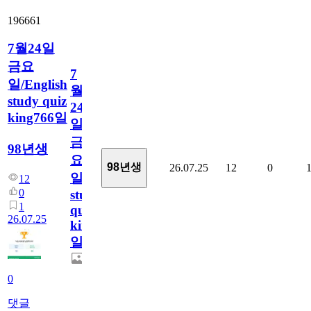
196661
7월24일
금요
7
일/English
월
study quiz
24
king766일
일
금
98년생
요
98년생
26.07.25
12
0
일/English
12
0
study
1
quiz
26.07.25
king766
일
0
댓글