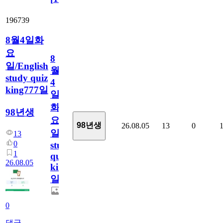
196739
8월4일화
요
8
일/English
월
study quiz
4
king777일
일
화
98년생
요
98년생
26.08.05
13
0
일/English
13
0
study
1
quiz
26.08.05
king777
일
0
댓글