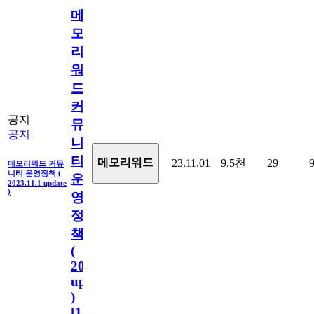
메
모
리
워
드
커
공지
뮤
공지
니
티
메모리워드
23.11.01
9.5천
29
메모리워드 커뮤
니티 운영정책 (
운
2023.11.1 update
)
영
정
책
(
2023.11.1
update
)
[
110
]