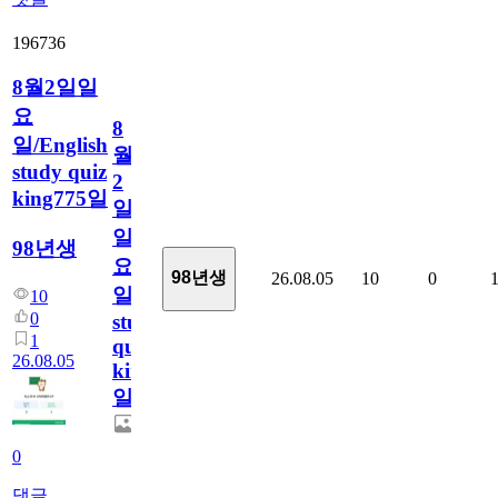
196736
8월2일일
요
8
일/English
월
study quiz
2
king775일
일
일
98년생
요
98년생
26.08.05
10
0
일/English
10
0
study
1
quiz
26.08.05
king775
일
0
댓글