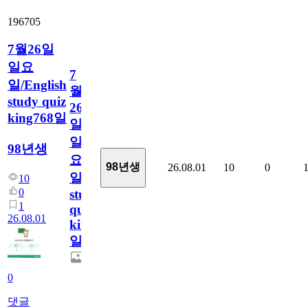
196705
7월26일
일요
7
일/English
월
study quiz
26
king768일
일
일
98년생
요
98년생
26.08.01
10
0
일/English
10
0
study
1
quiz
26.08.01
king768
일
0
댓글