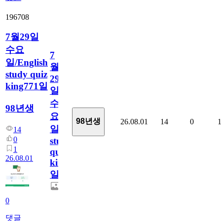
196708
7월29일
수요
7
일/English
월
study quiz
29
king771일
일
수
98년생
요
98년생
26.08.01
14
0
일/English
14
0
study
1
quiz
26.08.01
king771
일
0
댓글