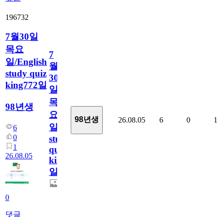
196732
7월30일
목요
7
일/English
월
study quiz
30
king772일
일
목
98년생
요
98년생
26.08.05
6
0
일/English
6
0
study
1
quiz
26.08.05
king772
일
0
댓글