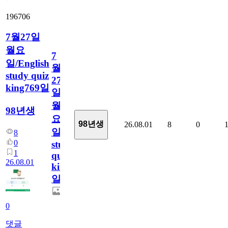
196706
7월27일
월요
7
일/English
월
study quiz
27
king769일
일
월
98년생
요
98년생
26.08.01
8
0
일/English
8
0
study
1
quiz
26.08.01
king769
일
0
댓글