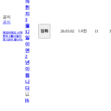
작
한
지
공지
3
공지
월
1.6천
장화
26.03.02
11
12
메모리워드 시작
한지 3월12일이
일
면 2년이 됩니다.
이
면
2
년
이
됩
니
다.
[
64
]