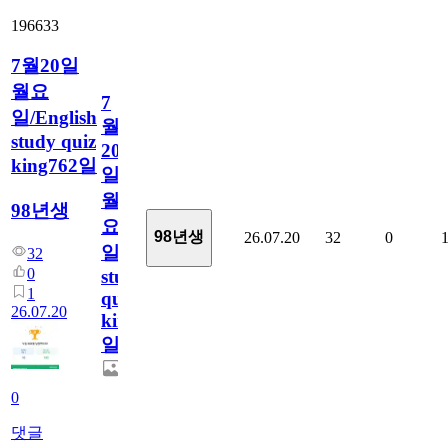
196633
7월20일
월요
7
일/English
월
study quiz
20
king762일
일
월
98년생
요
98년생
26.07.20
32
0
일/English
32
0
study
1
quiz
26.07.20
king762
일
0
댓글