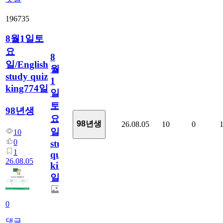
196735
8월1일토
요
8
일/English
월
study quiz
1
king774일
일
토
98년생
요
98년생
26.08.05
10
0
일/English
10
0
study
1
quiz
26.08.05
king774
일
0
댓글