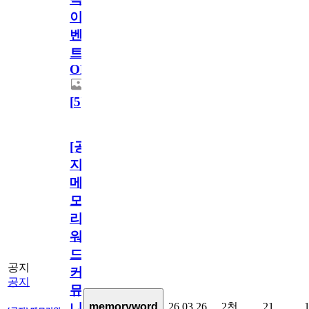
이
벤
트
OPEN!
[
5
]
[공
지]
메
모
리
워
드
공지
커
공지
뮤
26.03.26
2천
21
memoryword
니