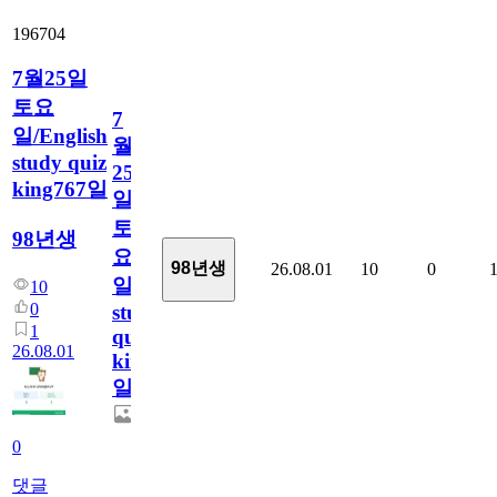
196704
7월25일
토요
7
일/English
월
study quiz
25
king767일
일
토
98년생
요
98년생
26.08.01
10
0
일/English
10
0
study
1
quiz
26.08.01
king767
일
0
댓글