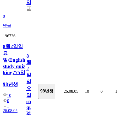
일
0
댓글
196736
8월2일일
요
8
일/English
월
study quiz
2
king775일
일
일
98년생
요
98년생
26.08.05
10
0
일/English
10
0
study
1
quiz
26.08.05
king775