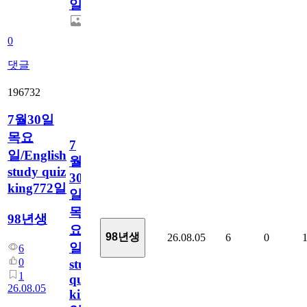
일
0
댓글
196732
7월30일
목요
7
일/English
월
study quiz
30
king772일
일
목
98년생
요
98년생
26.08.05
6
0
일/English
6
0
study
1
quiz
26.08.05
king772