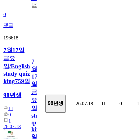
0
댓글
196618
7월17일
금요
7
일/English
월
study quiz
17
king759일
일
금
98년생
요
98년생
26.07.18
11
0
일/English
11
0
study
1
quiz
26.07.18
king759
일