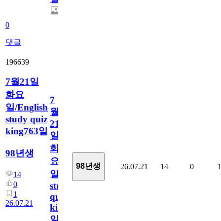
0
댓글
196639
7월21일
화요
7
일/English
월
study quiz
21
king763일
일
화
98년생
요
98년생
26.07.21
14
0
일/English
14
0
study
1
quiz
26.07.21
king763
일