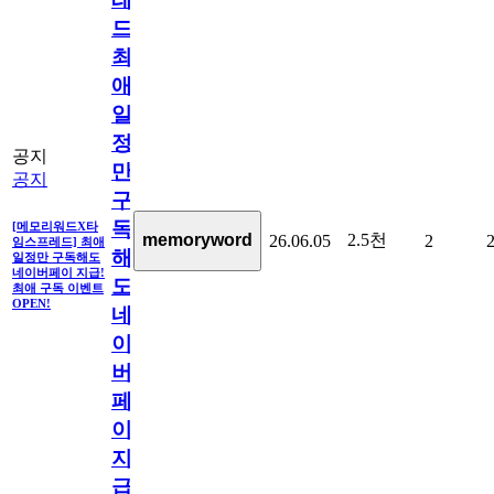
드]
최
애
일
정
공지
만
공지
구
독
[메모리워드X타
2.5천
memoryword
26.06.05
2
임스프레드] 최애
해
일정만 구독해도
네이버페이 지급!
도
최애 구독 이벤트
OPEN!
네
이
버
페
이
지
급!