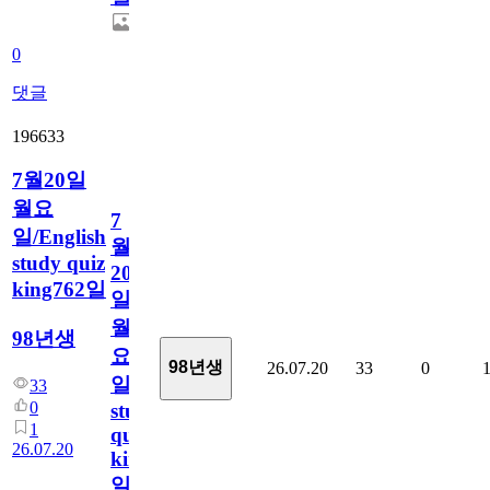
0
댓글
196633
7월20일
월요
7
일/English
월
study quiz
20
king762일
일
월
98년생
요
98년생
26.07.20
33
0
일/English
33
0
study
1
quiz
26.07.20
king762
일