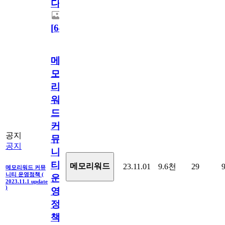
다.
[
64
]
메
모
리
워
드
커
공지
뮤
공지
니
티
메모리워드
23.11.01
9.6천
29
메모리워드 커뮤
니티 운영정책 (
운
2023.11.1 update
)
영
정
책