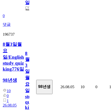
일
0
댓글
196737
8월3일월
요
8
일/English
월
study quiz
3
king776일
일
월
98년생
요
98년생
26.08.05
10
0
일/English
10
0
study
1
quiz
26.08.05
king776