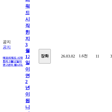
워
드
시
작
한
지
공지
3
공지
월
1.6천
장화
26.03.02
11
12
메모리워드 시작
한지 3월12일이
일
면 2년이 됩니다.
이
면
2
년
이
됩
니