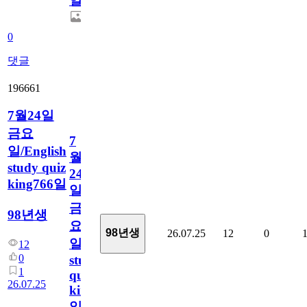
일
0
댓글
196661
7월24일
금요
7
일/English
월
study quiz
24
king766일
일
금
98년생
요
98년생
26.07.25
12
0
일/English
12
0
study
1
quiz
26.07.25
king766
일