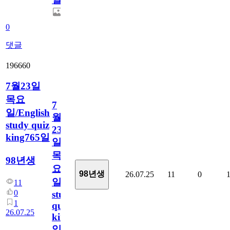
0
댓글
196660
7월23일
목요
7
일/English
월
study quiz
23
king765일
일
목
98년생
요
98년생
26.07.25
11
0
일/English
11
0
study
1
quiz
26.07.25
king765
일