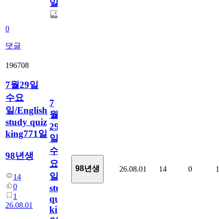
일
0
댓글
196708
7월29일
수요
7
일/English
월
study quiz
29
king771일
일
수
98년생
요
98년생
26.08.01
14
0
일/English
14
0
study
1
quiz
26.08.01
king771