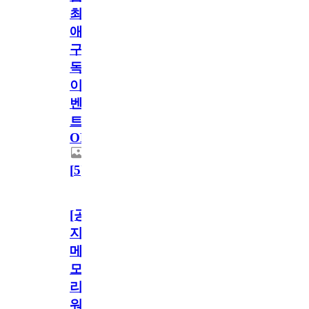
최
애
구
독
이
벤
트
OPEN!
[
5
]
[공
지]
메
모
리
워