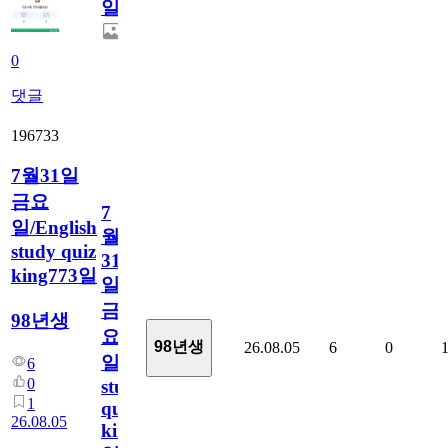
일
0
댓글
196733
7월31일
금요
7
일/English
월
study quiz
31
king773일
일
금
98년생
요
98년생
26.08.05
6
0
일/English
6
0
study
1
quiz
26.08.05
king773