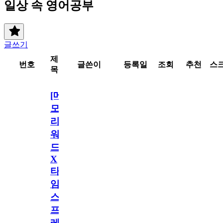
일상 속 영어공부
글쓰기
제
번호
글쓴이
등록일
조회
추천
스
목
[메
모
리
워
드
X
타
임
스
프
레