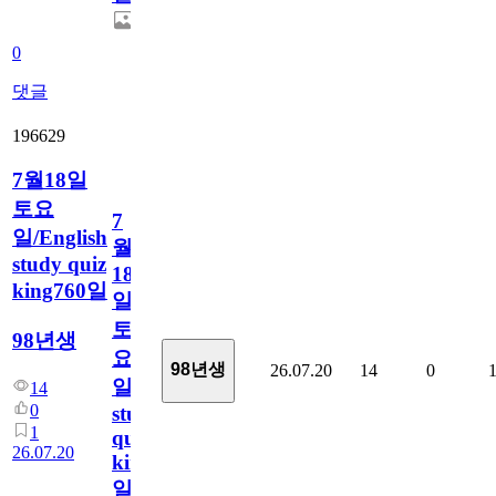
0
댓글
196629
7월18일
토요
7
일/English
월
study quiz
18
king760일
일
토
98년생
요
98년생
26.07.20
14
0
일/English
14
0
study
1
quiz
26.07.20
king760
일