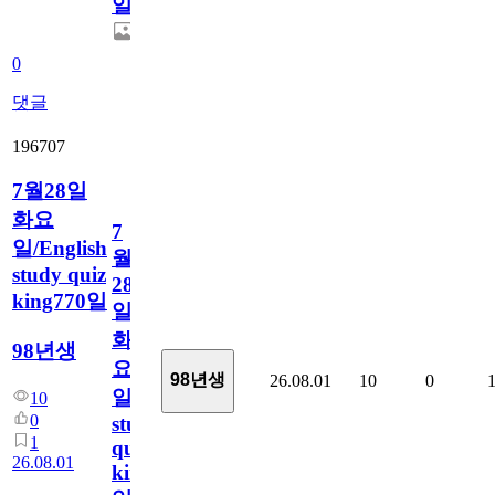
일
0
댓글
196707
7월28일
화요
7
일/English
월
study quiz
28
king770일
일
화
98년생
요
98년생
26.08.01
10
0
일/English
10
0
study
1
quiz
26.08.01
king770