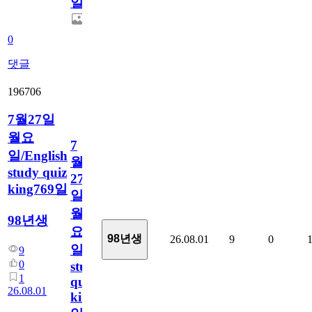
일
0
댓글
196706
7월27일
월요
7
일/English
월
study quiz
27
king769일
일
월
98년생
요
98년생
26.08.01
9
0
일/English
9
0
study
1
quiz
26.08.01
king769