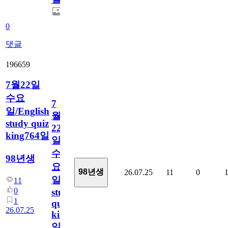
0
댓글
196659
7월22일
수요
7
일/English
월
study quiz
22
king764일
일
수
98년생
요
98년생
26.07.25
11
0
일/English
11
0
study
1
quiz
26.07.25
king764
일