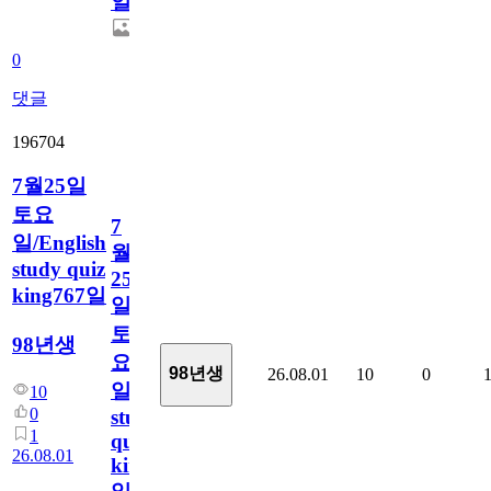
일
0
댓글
196704
7월25일
토요
7
일/English
월
study quiz
25
king767일
일
토
98년생
요
98년생
26.08.01
10
0
일/English
10
0
study
1
quiz
26.08.01
king767