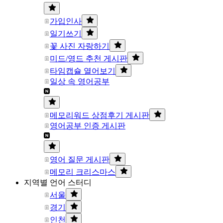
가입인사
일기쓰기
꽃 사진 자랑하기
미드/영드 추천 게시판
타임캡슐 열어보기
일상 속 영어공부
메모리워드 상점후기 게시판
영어공부 인증 게시판
영어 질문 게시판
메모리 크리스마스
지역별 언어 스터디
서울
경기
인천