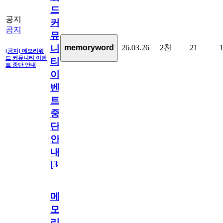
드
공지
커
공지
뮤
26.03.26
2천
21
memoryword
니
[공지] 메모리워
드 커뮤니티 이벤
티
트 중단 안내
이
벤
트
중
단
안
내
[
31
]
메
모
리