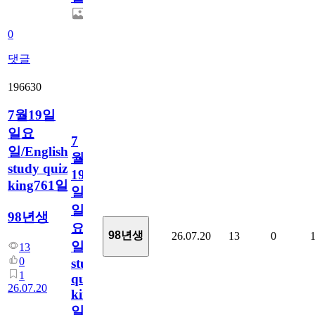
0
댓글
196630
7월19일
일요
7
일/English
월
study quiz
19
king761일
일
일
98년생
요
98년생
26.07.20
13
0
일/English
13
0
study
1
quiz
26.07.20
king761
일