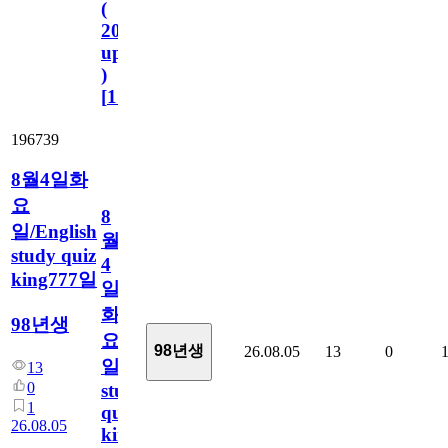
(
2023.11.1
update
)
[
110
]
196739
8월4일화
요
8
일/English
월
study quiz
4
king777일
일
화
98년생
요
98년생
26.08.05
13
0
일/English
13
0
study
1
quiz
26.08.05
king777