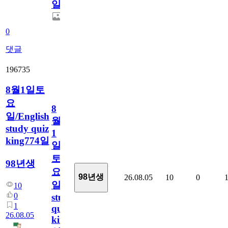
일
0
댓글
196735
8월1일토
요
8
일/English
월
study quiz
1
king774일
일
토
98년생
요
98년생
26.08.05
10
0
일/English
10
0
study
1
quiz
26.08.05
king774