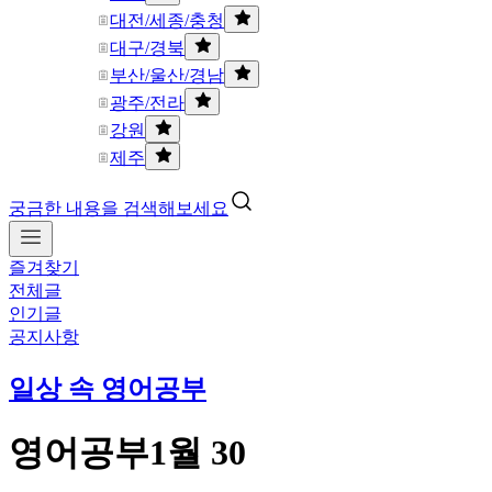
대전/세종/충청
대구/경북
부산/울산/경남
광주/전라
강원
제주
궁금한 내용을 검색해보세요
즐겨찾기
전체글
인기글
공지사항
일상 속 영어공부
영어공부1월 30