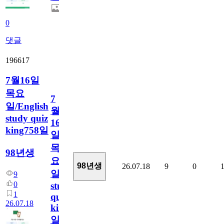
0
댓글
196617
7월16일
목요
7
일/English
월
study quiz
16
king758일
일
목
98년생
요
98년생
26.07.18
9
0
일/English
9
0
study
1
quiz
26.07.18
king758
일