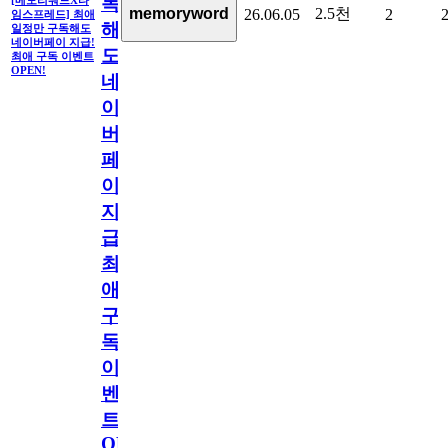
독
[메모리워드X타
2.5천
memoryword
26.06.05
2
임스프레드] 최애
해
일정만 구독해도
네이버페이 지급!
도
최애 구독 이벤트
OPEN!
네
이
버
페
이
지
급!
최
애
구
독
이
벤
트
OPEN!