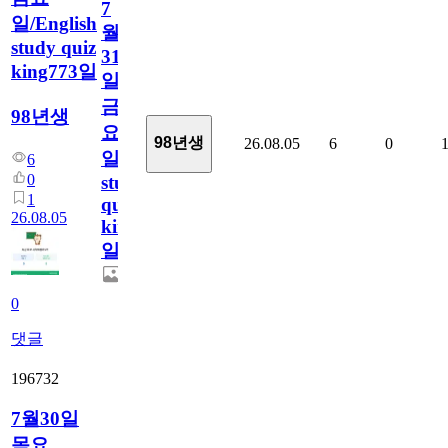
7
일/English
월
study quiz
31
king773일
일
금
98년생
요
98년생
26.08.05
6
0
일/English
6
0
study
1
quiz
26.08.05
king773
일
0
댓글
196732
7월30일
목요