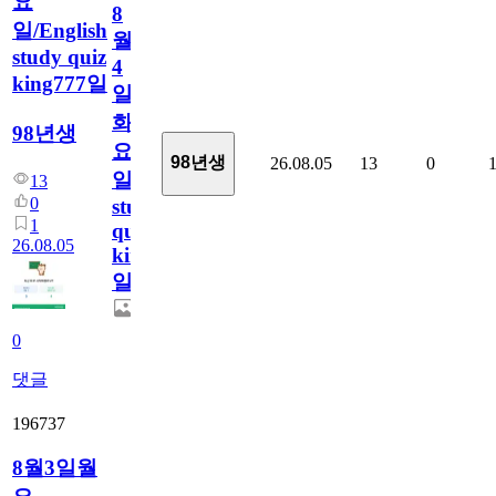
요
8
일/English
월
study quiz
4
king777일
일
화
98년생
요
98년생
26.08.05
13
0
일/English
13
0
study
1
quiz
26.08.05
king777
일
0
댓글
196737
8월3일월