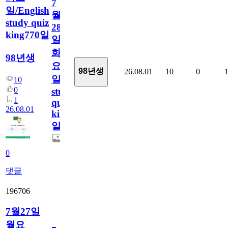
7
일/English
월
study quiz
28
king770일
일
화
98년생
요
98년생
26.08.01
10
0
일/English
10
0
study
1
quiz
26.08.01
king770
일
0
댓글
196706
7월27일
월요