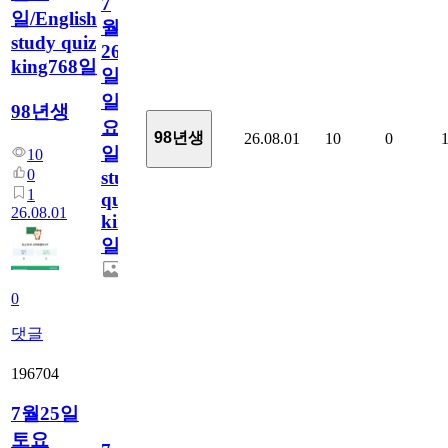
7
일/English
월
study quiz
26
king768일
일
일
98년생
요
98년생
26.08.01
10
0
일/English
10
0
study
1
quiz
26.08.01
king768
일
0
댓글
196704
7월25일
토요