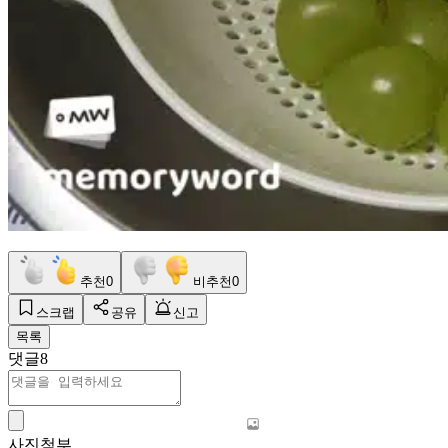
추천
0
비추천
0
스크랩
공유
신고
목록
댓글
8
사진첨부