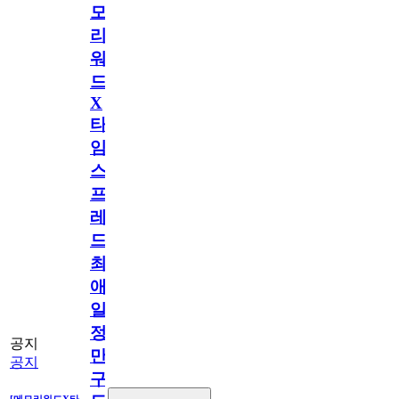
모
리
워
드
X
타
임
스
프
레
드]
최
애
일
정
공지
만
공지
구