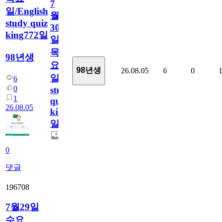
7
일/English
월
study quiz
30
king772일
일
목
98년생
요
98년생
26.08.05
6
0
일/English
6
0
study
1
quiz
26.08.05
king772
일
0
댓글
196708
7월29일
수요