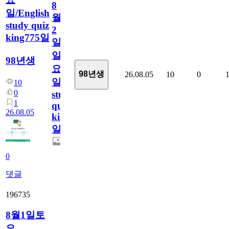
8
일/English
월
study quiz
2
king775일
일
일
98년생
요
98년생
26.08.05
10
0
일/English
10
0
study
1
quiz
26.08.05
king775
일
0
댓글
196735
8월1일토
요