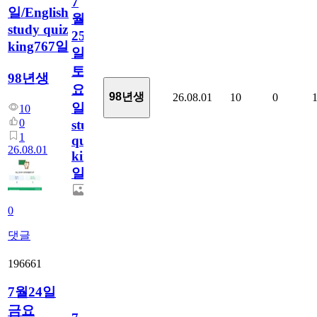
7
일/English
월
study quiz
25
king767일
일
토
98년생
요
98년생
26.08.01
10
0
일/English
10
0
study
1
quiz
26.08.01
king767
일
0
댓글
196661
7월24일
금요