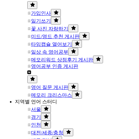
가입인사
일기쓰기
꽃 사진 자랑하기
미드/영드 추천 게시판
타임캡슐 열어보기
일상 속 영어공부
메모리워드 상점후기 게시판
영어공부 인증 게시판
영어 질문 게시판
메모리 크리스마스
지역별 언어 스터디
서울
경기
인천
대전/세종/충청