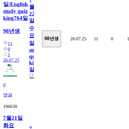
일/English
월
study quiz
22
king764일
일
수
98년생
요
98년생
26.07.25
11
0
일/English
11
0
study
1
quiz
26.07.25
king764
일
0
댓글
196639
7월21일
화요
7