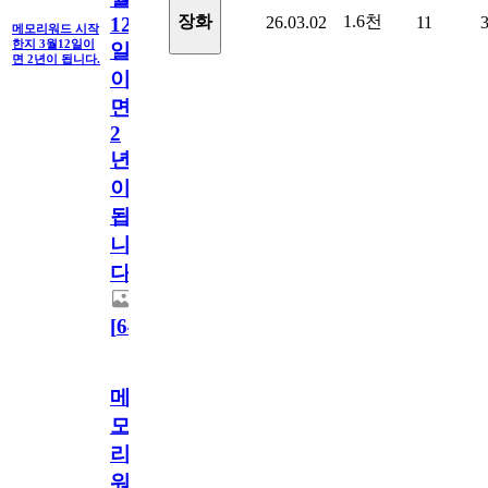
1.6천
장화
26.03.02
11
12
메모리워드 시작
한지 3월12일이
일
면 2년이 됩니다.
이
면
2
년
이
됩
니
다.
[
64
]
메
모
리
워