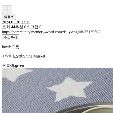
박윤호
2024.01.30 23:25
조회
44
추천
0
스크랩
0
https://community.memory-word.com/daily-english/25139508
주소복사
bowl:그릇
샤인머스켓:Shine Musket
초록색:green