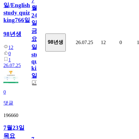
7
일/English
월
study quiz
24
king766일
일
금
98년생
요
98년생
26.07.25
12
0
일/English
12
0
study
1
quiz
26.07.25
king766
일
0
댓글
196660
7월23일
목요