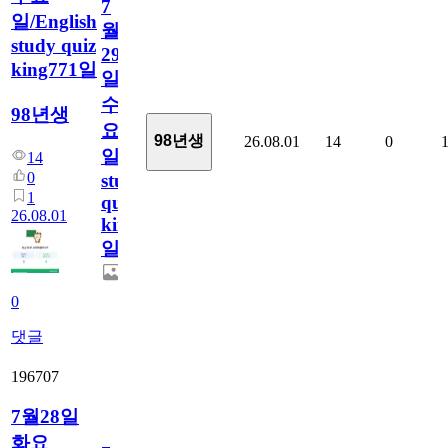
7
일/English
월
study quiz
29
king771일
일
수
98년생
요
98년생
26.08.01
14
0
일/English
14
0
study
1
quiz
26.08.01
king771
일
0
댓글
196707
7월28일
화요