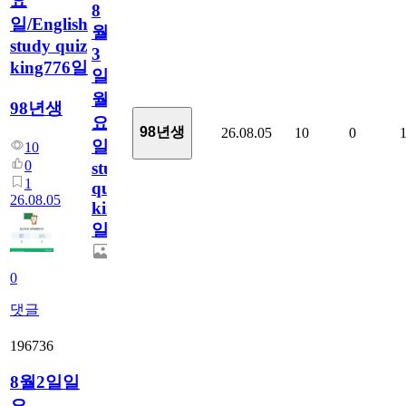
요
8
일/English
월
study quiz
3
king776일
일
월
98년생
요
98년생
26.08.05
10
0
일/English
10
0
study
1
quiz
26.08.05
king776
일
0
댓글
196736
8월2일일
요