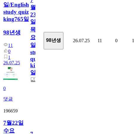
7
일/English
월
study quiz
23
king765일
일
목
98년생
요
98년생
26.07.25
11
0
일/English
11
0
study
1
quiz
26.07.25
king765
일
0
댓글
196659
7월22일
수요
7