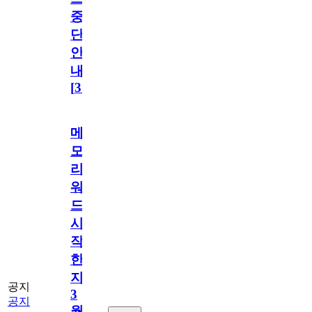
중
단
안
내
[
31
]
메
모
리
워
드
시
작
한
지
공지
3
공지
월