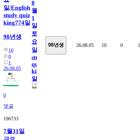
8
일/English
월
study quiz
1
king774일
일
토
98년생
요
98년생
26.08.05
10
0
일/English
10
0
study
1
quiz
26.08.05
king774
일
0
댓글
196733
7월31일
금요