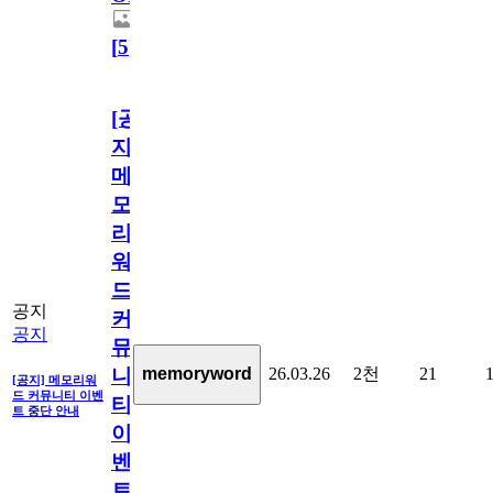
[
5
]
[공
지]
메
모
리
워
드
공지
커
공지
뮤
26.03.26
2천
21
memoryword
니
[공지] 메모리워
드 커뮤니티 이벤
티
트 중단 안내
이
벤
트