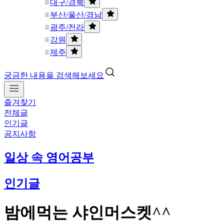
대구/경북
부산/울산/경남
광주/전라
강원
제주
궁금한 내용을 검색해보세요
즐겨찾기
전체글
인기글
공지사항
일상 속 영어공부
인기글
밤에먹는 샤인머스켓^^