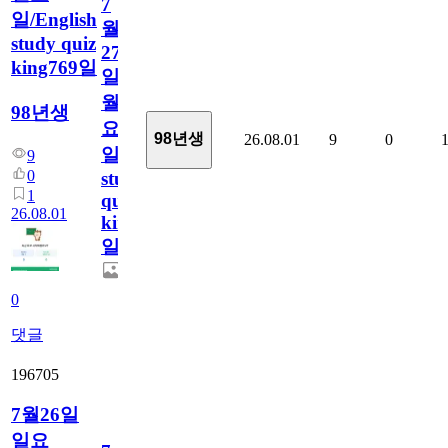
7
일/English
월
study quiz
27
king769일
일
월
98년생
요
98년생
26.08.01
9
0
일/English
9
0
study
1
quiz
26.08.01
king769
일
0
댓글
196705
7월26일
일요