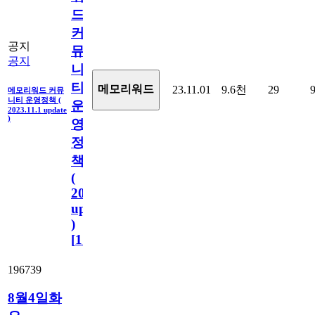
드
커
공지
뮤
공지
니
티
메모리워드
23.11.01
9.6천
29
메모리워드 커뮤
니티 운영정책 (
운
2023.11.1 update
)
영
정
책
(
2023.11.1
update
)
[
110
]
196739
8월4일화