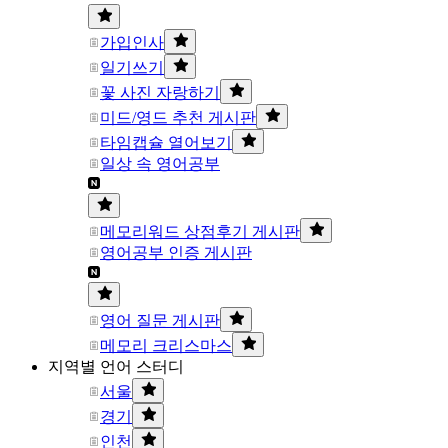
가입인사
일기쓰기
꽃 사진 자랑하기
미드/영드 추천 게시판
타임캡슐 열어보기
일상 속 영어공부
메모리워드 상점후기 게시판
영어공부 인증 게시판
영어 질문 게시판
메모리 크리스마스
지역별 언어 스터디
서울
경기
인천