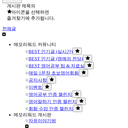
게시판 제목의
아이콘을 선택하면
즐겨찾기에 추가됩니다.
전체글
메모리워드 커뮤니티
BEST 인기글 (실시간)
BEST 인기글 (명예의 전당)
BEST 영어공부 팁 & 자료실
매일 1문장 초보영어회화
공지사항
이벤트
영어공부 인증 챌린지
영어말하기 인증 챌린지
회화 수업 인증 챌린지
메모리워드 게시판
자유이야기방