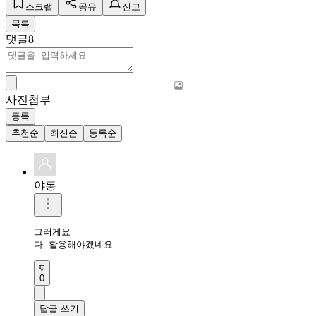
스크랩
공유
신고
목록
댓글
8
사진첨부
등록
추천순
최신순
등록순
야롱
그러게요

다 활용해야겠네요
0
답글 쓰기