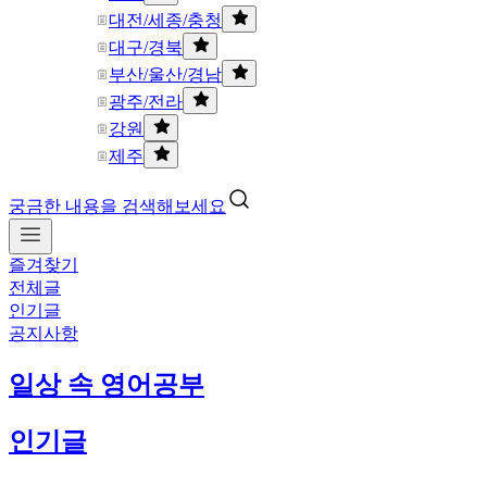
대전/세종/충청
대구/경북
부산/울산/경남
광주/전라
강원
제주
궁금한 내용을 검색해보세요
즐겨찾기
전체글
인기글
공지사항
일상 속 영어공부
인기글