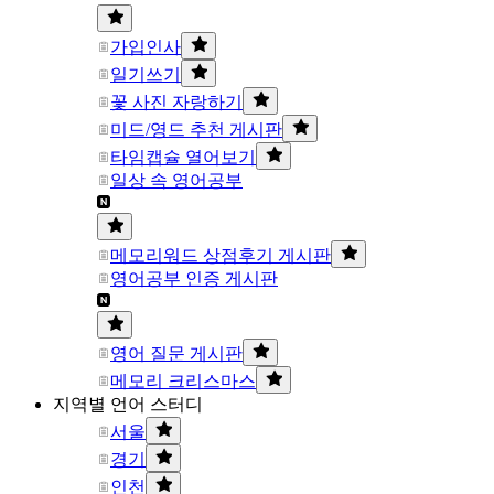
가입인사
일기쓰기
꽃 사진 자랑하기
미드/영드 추천 게시판
타임캡슐 열어보기
일상 속 영어공부
메모리워드 상점후기 게시판
영어공부 인증 게시판
영어 질문 게시판
메모리 크리스마스
지역별 언어 스터디
서울
경기
인천