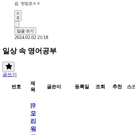
김 맛있죠ㅎㅎ
0
답글 쓰기
2024.02.02 21:18
일상 속 영어공부
글쓰기
제
번호
글쓴이
등록일
조회
추천
스
목
[메
모
리
워