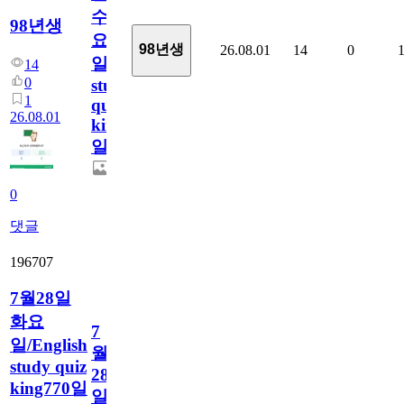
수
98년생
요
98년생
26.08.01
14
0
일/English
14
0
study
1
quiz
26.08.01
king771
일
0
댓글
196707
7월28일
화요
7
일/English
월
study quiz
28
king770일
일