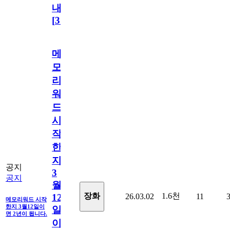
내
[
31
]
메
모
리
워
드
시
작
한
지
공지
3
공지
월
1.6천
장화
26.03.02
11
12
메모리워드 시작
한지 3월12일이
일
면 2년이 됩니다.
이