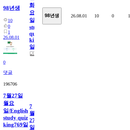
화
98년생
요
98년생
26.08.01
10
0
일/English
10
0
study
1
quiz
26.08.01
king770
일
0
댓글
196706
7월27일
월요
7
일/English
월
study quiz
27
king769일
일