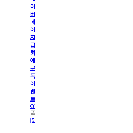
이
버
페
이
지
급!
최
애
구
독
이
벤
트
OPEN!
[
5
]