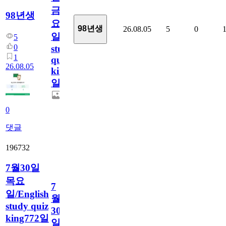
금
98년생
요
98년생
26.08.05
5
0
일/English
5
0
study
1
quiz
26.08.05
king773
일
0
댓글
196732
7월30일
목요
7
일/English
월
study quiz
30
king772일
일