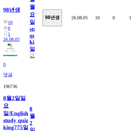
월
98년생
요
98년생
26.08.05
10
0
일/English
10
0
study
1
quiz
26.08.05
king776
일
0
댓글
196736
8월2일일
요
8
일/English
월
study quiz
2
king775일
일