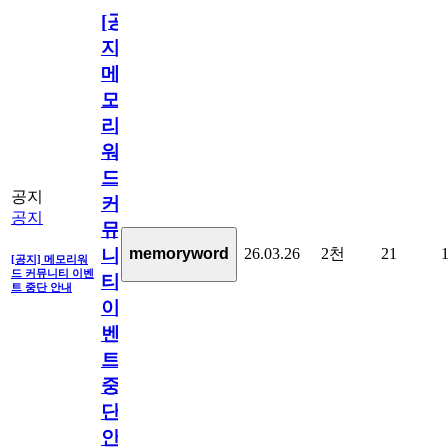
[공
지]
메
모
리
워
드
공지
커
공지
뮤
26.03.26
2천
21
memoryword
니
[공지] 메모리워
드 커뮤니티 이벤
티
트 중단 안내
이
벤
트
중
단
안