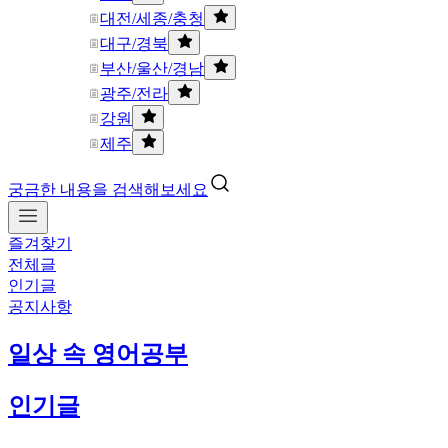
대전/세종/충청
대구/경북
부산/울산/경남
광주/전라
강원
제주
궁금한 내용을 검색해보세요
즐겨찾기
전체글
인기글
공지사항
일상 속 영어공부
인기글