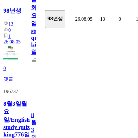
화
98년생
요
98년생
26.08.05
13
0
일/English
13
0
study
1
quiz
26.08.05
king777
일
0
댓글
196737
8월3일월
요
8
일/English
월
study quiz
3
king776일
일