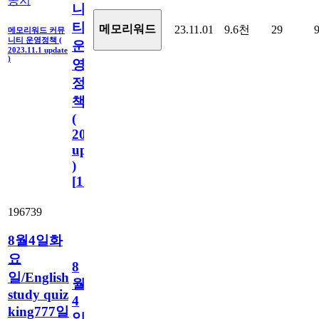
공지
니
티
메모리워드
23.11.01
9.6천
29
메모리워드 커뮤
니티 운영정책 (
운
2023.11.1 update
)
영
정
책
(
2023.11.1
update
)
[
110
]
196739
8월4일화
요
8
일/English
월
study quiz
4
king777일
일