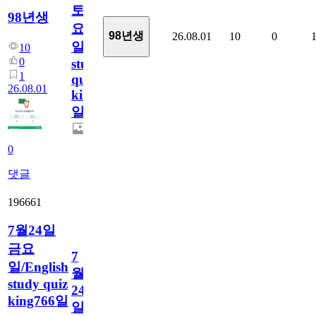
토
98년생
요
98년생
26.08.01
10
0
일/English
10
0
study
1
quiz
26.08.01
king767
일
0
댓글
196661
7월24일
금요
7
일/English
월
study quiz
24
king766일
일