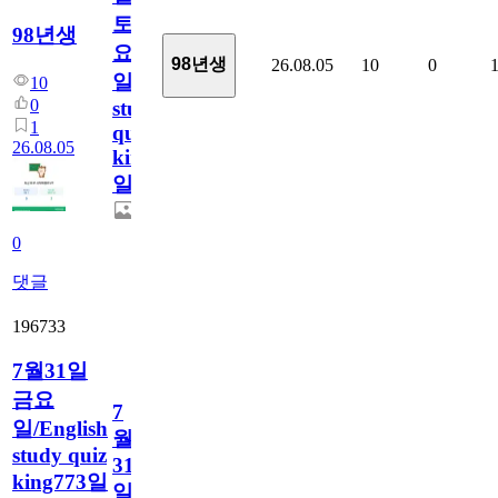
토
98년생
요
98년생
26.08.05
10
0
일/English
10
0
study
1
quiz
26.08.05
king774
일
0
댓글
196733
7월31일
금요
7
일/English
월
study quiz
31
king773일
일