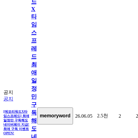
드
X
타
임
스
프
레
드]
최
애
일
정
공지
만
공지
구
독
[메모리워드X타
2.5천
memoryword
26.06.05
2
임스프레드] 최애
해
일정만 구독해도
네이버페이 지급!
도
최애 구독 이벤트
OPEN!
네