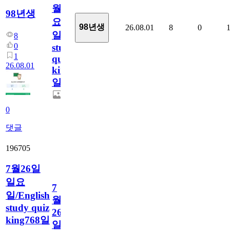
월
98년생
요
98년생
26.08.01
8
0
일/English
8
0
study
1
quiz
26.08.01
king769
일
0
댓글
196705
7월26일
일요
7
일/English
월
study quiz
26
king768일
일