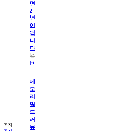
면
2
년
이
됩
니
다.
[
64
]
메
모
리
워
드
커
공지
뮤