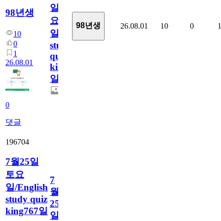
일
98년생
요
98년생
26.08.01
10
0
일/English
10
0
study
1
quiz
26.08.01
king768
일
0
댓글
196704
7월25일
토요
7
일/English
월
study quiz
25
king767일
일