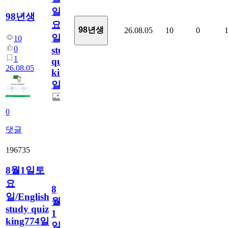
일
98년생
요
98년생
26.08.05
10
0
일/English
10
0
study
1
quiz
26.08.05
king775
일
0
댓글
196735
8월1일토
요
8
일/English
월
study quiz
1
king774일
일