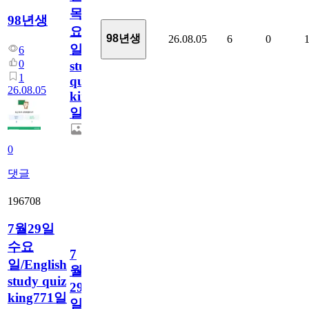
목
98년생
요
98년생
26.08.05
6
0
일/English
6
0
study
1
quiz
26.08.05
king772
일
0
댓글
196708
7월29일
수요
7
일/English
월
study quiz
29
king771일
일