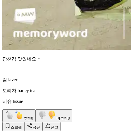
광천김 맛있네요 ~
김 laver
보리차 barley tea
티슈 tissue
추천
0
비추천
0
스크랩
공유
신고