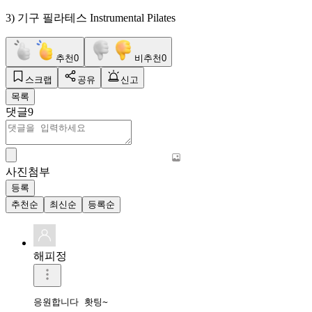
3) 기구 필라테스 Instrumental Pilates
추천
0
비추천
0
스크랩
공유
신고
목록
댓글
9
사진첨부
등록
추천순
최신순
등록순
해피정
응원합니다 홧팅~