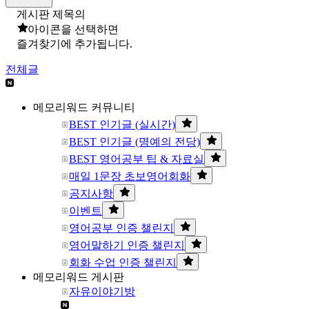
게시판 제목의
아이콘을 선택하면
즐겨찾기에 추가됩니다.
전체글
메모리워드 커뮤니티
BEST 인기글 (실시간)
BEST 인기글 (명예의 전당)
BEST 영어공부 팁 & 자료실
매일 1문장 초보영어회화
공지사항
이벤트
영어공부 인증 챌린지
영어말하기 인증 챌린지
회화 수업 인증 챌린지
메모리워드 게시판
자유이야기방