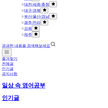
대전/세종/충청
대구/경북
부산/울산/경남
광주/전라
강원
제주
궁금한 내용을 검색해보세요
즐겨찾기
전체글
인기글
공지사항
일상 속 영어공부
인기글