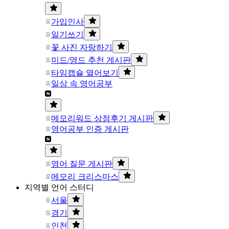
가입인사
일기쓰기
꽃 사진 자랑하기
미드/영드 추천 게시판
타임캡슐 열어보기
일상 속 영어공부
메모리워드 상점후기 게시판
영어공부 인증 게시판
영어 질문 게시판
메모리 크리스마스
지역별 언어 스터디
서울
경기
인천